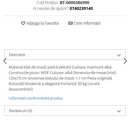
Cod Produs:
BT-0000386990
Ai nevoie de ajutor?
0740239140
Adauga la Favorite
Cere informatii
Descriere
Material blat de masă: piatră şlefuită Culoare: marmură albă
Construcţie picior: MDF Culoare: albă Dimensiunile mesei (Hxl):
120x75 cm Grosimea blatului de masă: 1,1 cm Piesa originală
Rotundă Modernă şi elegantă Portanţă: 50 kg Livrată
dezasamblată
Informatii conformitate produs
Review-uri
(0)