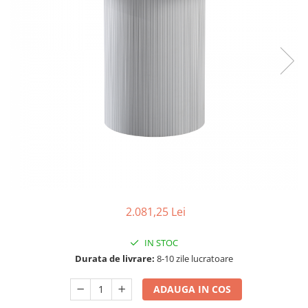
Seturi dormitoare complete
Set mobilier Living
Suporturi saltea/Somiere/Gratii
Seturi masa +scaune dining
pentru pat
Tabureti
2.081,25 Lei
IN STOC
Durata de livrare:
8-10 zile lucratoare
ADAUGA IN COS