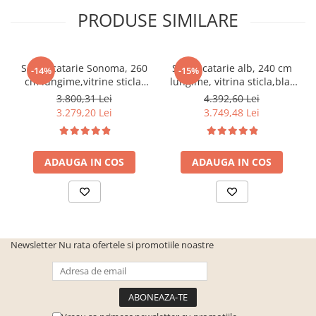
PRODUSE SIMILARE
Set Bucatarie Sonoma, 260
Set Bucatarie alb, 240 cm
-14%
-15%
cm lungime,vitrine sticla,
lungime, vitrina sticla,blat
blat termorezistent
termorezistent inclus,Bortis
3.800,31 Lei
4.392,60 Lei
inclus,Bortis Impex
Impex
3.279,20 Lei
3.749,48 Lei
ADAUGA IN COS
ADAUGA IN COS
Newsletter
Nu rata ofertele si promotiile noastre