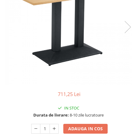
Seturi dormitoare complete
Set mobilier Living
Suporturi saltea/Somiere/Gratii
Seturi masa +scaune dining
pentru pat
Tabureti
711,25 Lei
IN STOC
Durata de livrare:
8-10 zile lucratoare
ADAUGA IN COS