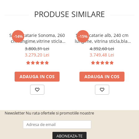
PRODUSE SIMILARE
Set Bucatarie Sonoma, 260
Set Bucatarie alb, 240 cm
-14%
-15%
cm lungime,vitrine sticla,
lungime, vitrina sticla,blat
blat termorezistent
termorezistent inclus,Bortis
3.800,31 Lei
4.392,60 Lei
inclus,Bortis Impex
Impex
3.279,20 Lei
3.749,48 Lei
ADAUGA IN COS
ADAUGA IN COS
Newsletter
Nu rata ofertele si promotiile noastre