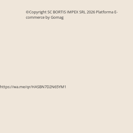
Seturi de gradina
Sezlonguri
©Copyright SC BORTIS IMPEX SRL 2026
Platforma E-
commerce by Gomag
Sezlonguri de gradina si terasa
Electrocasnice incorporabile
,Chiuvete si baterii
Baterii bucatarie
Chiuvete bucatarie
Cuptoare cu microunde
incorporabile
Cuptoare incorporabile
Hote
https://wa.me/qr/HASBN7D2N65YM1
Masini de spalat vase
Oale sub presiune
Plite incorporabile
Prajitoare paine
Storcatoare