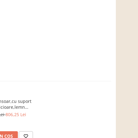
nsoar,cu suport
icioare,lemn
ro, stofa/textil
Lei
806,25 Lei
perna,Bortis
N COS