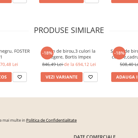
PRODUSE SIMILARE
, negru, FOSTER
Scaun de birou,3 culori la
Scaun de biro
-18%
-18%
 1
alegere, Bortis Impex
cotiere,cadr
mesh negru, 
70,48 Lei
846,49 Lei
de la 694,12 Lei
508,40 L
reglab
COS
VEZI VARIANTE
ADAUGA I
la mai multe in
Politica de Confidentialitate
DATE COMERCIALE