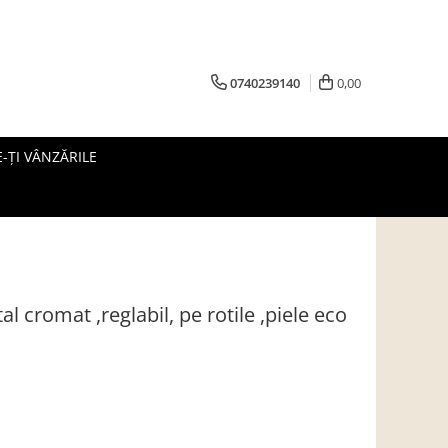
0740239140
0,00
-ȚI VÂNZĂRILE
l cromat ,reglabil, pe rotile ,piele eco