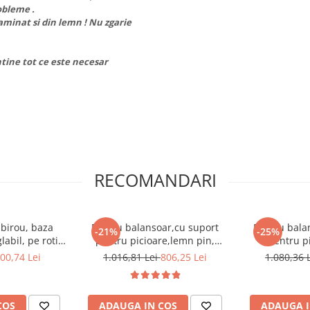
obleme .
aminat si din lemn ! Nu zgarie
ntine tot ce este necesar
RECOMANDARI
 birou, baza
Fotoliu balansoar,cu suport
Fotoliu bala
-21%
-25%
abil, pe rotile
pentru picioare,lemn pin,
pentru p
,Bortis
stofa/textil alb/crem ,cu
mesteacan ma
00,74 Lei
1.016,81 Lei
806,25 Lei
1.080,36 
perna,Bortis
maro ,cu 
COS
ADAUGA IN COS
ADAUGA I