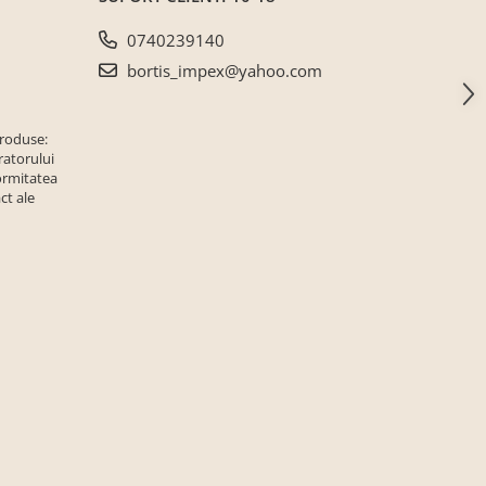
0740239140
bortis_impex@yahoo.com
produse:
ratorului
ormitatea
ct ale