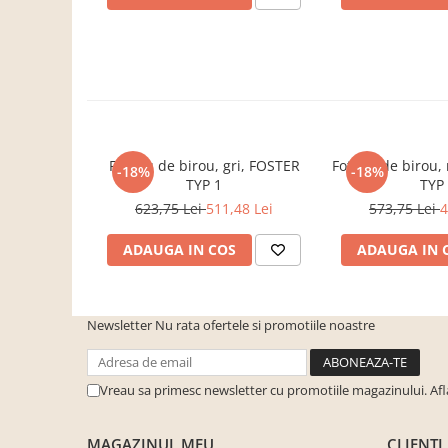
cuiere/mobila hol Rai casmir
Pantofare Hol
Set mobilier Hol modern cu
panouri tapitate
Seturi hol cuiere
Mobilier Birou
Fotoliu de birou, gri, FOSTER
Fotoliu de birou
-18%
-18%
Fotolii
TYP 1
TYP
623,75 Lei
511,48 Lei
573,75 Lei
4
Birouri
Birouri pe colt
ADAUGA IN COS
ADAUGA IN 
Canapele birou
Dulapuri birou/bibliorafturi
Newsletter
Nu rata ofertele si promotiile noastre
Mese birou
rafturi/etajere carti
Vreau sa primesc newsletter cu promotiile magazinului. Af
Scaune Birou
Scaune conferinta-vizitator
MAGAZINUL MEU
CLIENTI