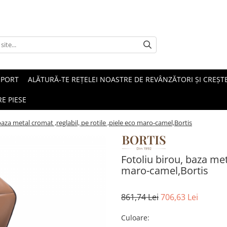
SPORT
ALĂTURĂ-TE REȚELEI NOASTRE DE REVÂNZĂTORI ȘI CREȘTE
E PIESE
baza metal cromat ,reglabil, pe rotile ,piele eco maro-camel,Bortis
Fotoliu birou, baza meta
maro-camel,Bortis
861,74 Lei
706,63 Lei
Culoare
: