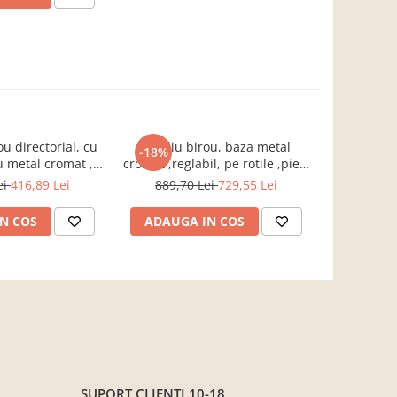
u directorial, cu
Fotoliu birou, baza metal
Fotoliu 
-18%
-19%
u metal cromat ,
cromat ,reglabil, pe rotile ,piele
metal croma
modern ,inaltime
eco alb,Bortis
,st
ei
416,89 Lei
889,70 Lei
729,55 Lei
991,3
ila,Bortis
N COS
ADAUGA IN COS
ADAUG
SUPORT CLIENTI
10-18