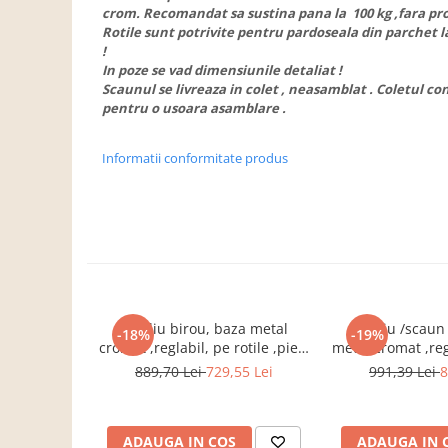
Dulapuri haine si Sifoniere
crom. Recomandat sa sustina pana la 100 kg ,fara pr
Rotile sunt potrivite pentru pardoseala din parchet l
Masute de toaleta
!
Noptiere dormitor
In poze se vad dimensiunile detaliat !
Scaunul se livreaza in colet , neasamblat . Coletul co
Paturi cu saltea inclusa(pachet
pentru o usoara asamblare .
promo)
Paturi de 1 persoana
Informatii conformitate produs
Paturi lemn & pal
Paturi metalice
Paturi tapitate
Saltele
Seturi dormitoare complete
Fotoliu birou, baza metal
Fotoliu /scaun
Suporturi saltea/Somiere/Gratii
-18%
-19%
cromat ,reglabil, pe rotile ,piele
metal cromat ,regl
pentru pat
eco alb,Bortis
,stofa gri
889,70 Lei
729,55 Lei
991,39 Lei
8
Mobilier Hol/Cuiere
Banci pentru asteptare
Colectia casmir -seturi
ADAUGA IN COS
ADAUGA IN 