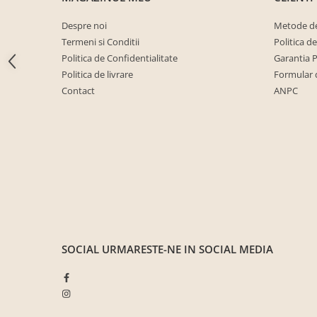
Seturi mobilier birou complet
Despre noi
Metode de
Camera copiilor
Termeni si Conditii
Politica d
Birouri camera copilului
Politica de Confidentialitate
Garantia 
Canapele copii
Politica de livrare
Formular 
Contact
ANPC
Fotolii
Paturi pentru copii
Paturi supraetajate
Covoare
COVOARE CLASICE
COVOARE PUFOASE(SHAGGY)FIR
LUNG
Mobilier Gradina
SOCIAL
URMARESTE-NE IN SOCIAL MEDIA
Banci gradina si terasa
Mese gradina
Scaune de gradina