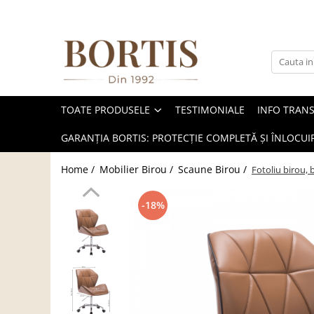
Toate Produsele
Living
Fotolii balansoar/relaxante
TOATE PRODUSELE
TESTIMONIALE
INFO TRAN
Canapele
Coltare/canapele in L
GARANȚIA BORTIS: PROTECȚIE COMPLETĂ ȘI ÎNLOCUIR
Comode
Home /
Mobilier Birou /
Scaune Birou /
Fotoliu birou, 
Comode lux-ultramoderne
Comode stil clasic/rustic
-18%
Fotolii
Fotolii extensibile
Masute de cafea
Mese sufragerie/dining
Rafturi/ etajere carti