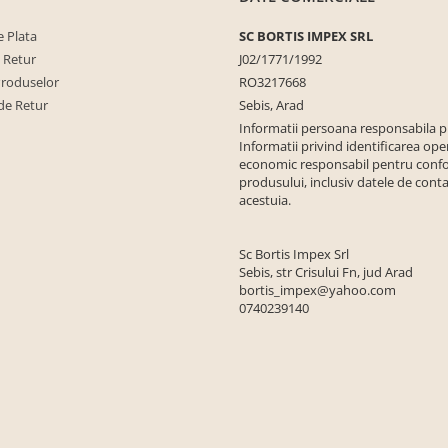
 Plata
SC BORTIS IMPEX SRL
e Retur
J02/1771/1992
Produselor
RO3217668
de Retur
Sebis, Arad
Informatii persoana responsabila 
Informatii privind identificarea ope
economic responsabil pentru conf
produsului, inclusiv datele de conta
acestuia.
Sc Bortis Impex Srl
Sebis, str Crisului Fn, jud Arad
bortis_impex@yahoo.com
0740239140