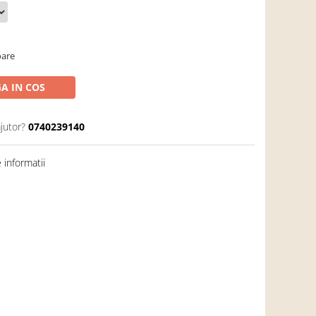
oare
A IN COS
jutor?
0740239140
informatii