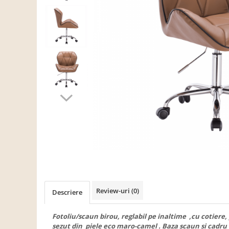
Scaune living/dining
Set mobilier Living
Seturi masa +scaune dining
Tabureti
Bucatarie
Suporturi si tavi
Chiuvete bucatarie
Mese bucatarie /dining
Mobilier/seturi de bucatarie
Scaune bucatarie
Scaune din lemn
Dormitor
Review-uri
(0)
Descriere
Comode
Comode lux-ultramoderne
Fotoliu/scaun birou, reglabil pe inaltime ,cu cotiere, p
sezut din piele eco maro-camel . Baza scaun si cadru