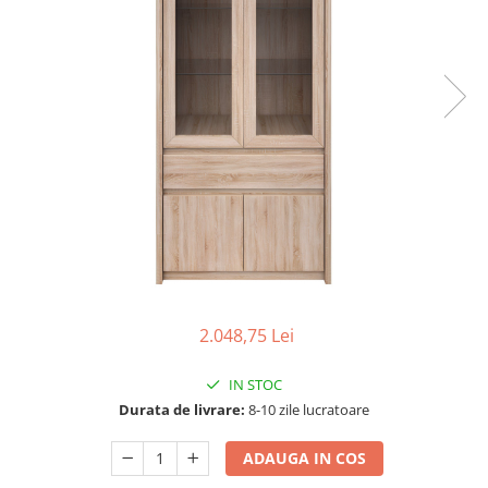
Seturi dormitoare complete
Set mobilier Living
Suporturi saltea/Somiere/Gratii
Seturi masa +scaune dining
pentru pat
Tabureti
2.048,75 Lei
IN STOC
Durata de livrare:
8-10 zile lucratoare
ADAUGA IN COS