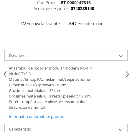
Cod Produs:
BT-0000147816
Ai nevoie de ajutor?
0740239140
Adauga la Favorite
Cere informatii
Descriere
Ansamblul de mobilier modular modern NORTY
Vitrină TYP 3,
Material/finisaj: PAL melaminat/stejar sonoma
Dimensiuni (LxlxÎ): 88x40x210 cm
Grosimea materialului: 32 mm
Grosimea materialului la restul pieselor: 16 mm
Puteţi cumpăra şi alte piese ale ansamblului.
Se livrează demontat
Informatii conformitate produs
Caracteristici