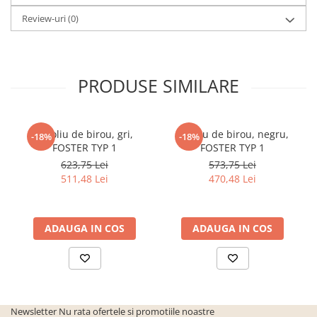
Review-uri
(0)
PRODUSE SIMILARE
Fotoliu de birou, gri,
Fotoliu de birou, negru,
-18%
-18%
FOSTER TYP 1
FOSTER TYP 1
623,75 Lei
573,75 Lei
511,48 Lei
470,48 Lei
ADAUGA IN COS
ADAUGA IN COS
Newsletter
Nu rata ofertele si promotiile noastre