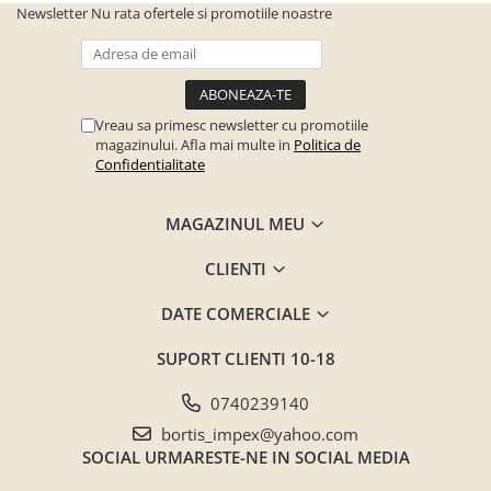
Newsletter
Nu rata ofertele si promotiile noastre
Seturi mobilier birou complet
Camera copiilor
Birouri camera copilului
Canapele copii
Vreau sa primesc newsletter cu promotiile
magazinului. Afla mai multe in
Politica de
Fotolii
Confidentialitate
Paturi pentru copii
Paturi supraetajate
MAGAZINUL MEU
Covoare
CLIENTI
COVOARE CLASICE
COVOARE PUFOASE(SHAGGY)FIR
DATE COMERCIALE
LUNG
SUPORT CLIENTI
10-18
Mobilier Gradina
Banci gradina si terasa
0740239140
Mese gradina
bortis_impex@yahoo.com
SOCIAL
URMARESTE-NE IN SOCIAL MEDIA
Scaune de gradina