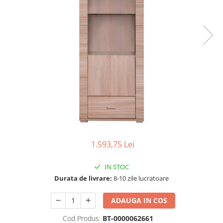
Scaune living/dining
Set mobilier Living
Seturi masa +scaune dining
Tabureti
Bucatarie
Suporturi si tavi
Chiuvete bucatarie
Mese bucatarie /dining
Mobilier/seturi de bucatarie
1.593,75 Lei
Scaune bucatarie
Scaune din lemn
IN STOC
Durata de livrare:
8-10 zile lucratoare
Dormitor
Comode
ADAUGA IN COS
Comode lux-ultramoderne
Cod Produs:
BT-0000062661