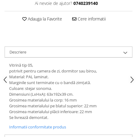
Dulapuri haine si Sifoniere
Ai nevoie de ajutor?
0740239140
Masute de toaleta
Adauga la Favorite
Cere informatii
Noptiere dormitor
Paturi cu saltea inclusa(pachet
promo)
Paturi de 1 persoana
Descriere
Paturi lemn & pal
Paturi metalice
Vitrină tip 05,
potrivit pentru camera de zi, dormitor sau birou,
Paturi tapitate
Material: PAL laminat.
Marginile sunt terminate cu o bandă zimţată.
Saltele
Culoare: stejar sonoma.
Seturi dormitoare complete
Dimensiuni (LxHxA): 63x192x39 cm.
Grosimea materialului la corp: 16 mm
Suporturi saltea/Somiere/Gratii
Grosimea materialului pe blatul superior: 22 mm
pentru pat
Grosimea materialului plăcii inferioare: 22 mm
Mobilier Hol/Cuiere
Se livrează demontat.
Banci pentru asteptare
Informatii conformitate produs
Colectia casmir -seturi