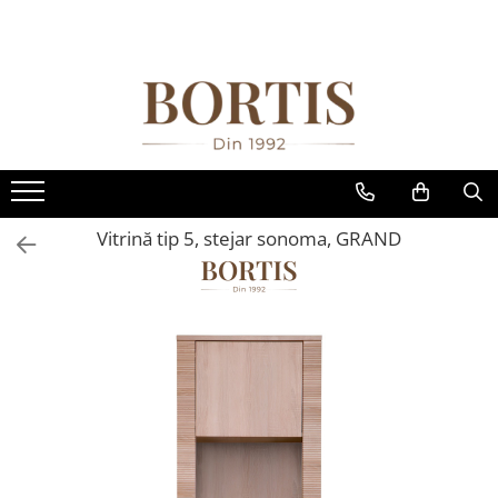
Toate Produsele
Living
Fotolii balansoar/relaxante
Canapele
Coltare/canapele in L
Vitrină tip 5, stejar sonoma, GRAND
Comode
Comode lux-ultramoderne
Comode stil clasic/rustic
Fotolii
Fotolii extensibile
Masute de cafea
Mese sufragerie/dining
Rafturi/ etajere carti