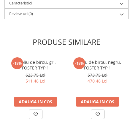
Caracteristici
cuiere/mobila hol Rai casmir
Pantofare Hol
Review-uri
(0)
Set mobilier Hol modern cu
panouri tapitate
Seturi hol cuiere
PRODUSE SIMILARE
Mobilier Birou
Fotolii
Fotoliu de birou, gri,
Fotoliu de birou, negru,
-18%
-18%
Birouri
FOSTER TYP 1
FOSTER TYP 1
Birouri pe colt
623,75 Lei
573,75 Lei
511,48 Lei
470,48 Lei
Canapele birou
Dulapuri birou/bibliorafturi
Mese birou
ADAUGA IN COS
ADAUGA IN COS
rafturi/etajere carti
Scaune Birou
Scaune conferinta-vizitator