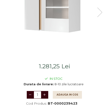
Saltele
Scaune living/dining
Seturi dormitoare
Set mobilier Living
complete
Seturi masa +scaune
Suporturi
dining
saltea/Somiere/Gratii
Tabureti
pentru pat
1.281,25 Lei
IN STOC
Durata de livrare:
8-10 zile lucratoare
ADAUGA IN COS
Cod Produs:
BT-0000239423