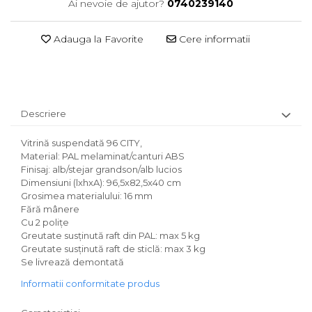
Ai nevoie de ajutor?
0740239140
Adauga la Favorite
Cere informatii
Descriere
Vitrină suspendată 96 CITY,
Material: PAL melaminat/canturi ABS
Finisaj: alb/stejar grandson/alb lucios
Dimensiuni (lxhxA): 96,5x82,5x40 cm
Grosimea materialului: 16 mm
Fără mânere
Cu 2 poliţe
Greutate susţinută raft din PAL: max 5 kg
Greutate susţinută raft de sticlă: max 3 kg
Se livrează demontată
Informatii conformitate produs