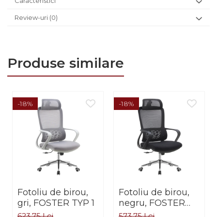
Caracteristici
Review-uri
(0)
Produse similare
-18%
-18%
Fotoliu de birou,
Fotoliu de birou,
gri, FOSTER TYP 1
negru, FOSTER
TYP 1
623,75 Lei
573,75 Lei