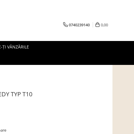
0740239140
0,00
-ȚI VÂNZĂRILE
 TEDY TYP T10
oare