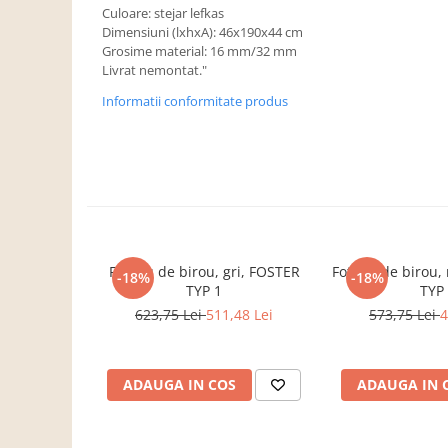
Dulapuri haine si Sifoniere
Culoare: stejar lefkas
Dimensiuni (lxhxA): 46x190x44 cm
Masute de toaleta
Grosime material: 16 mm/32 mm
Noptiere dormitor
Livrat nemontat."
Paturi cu saltea inclusa(pachet
Informatii conformitate produs
promo)
Paturi de 1 persoana
Paturi lemn & pal
Paturi metalice
Paturi tapitate
Saltele
Fotoliu de birou, gri, FOSTER
Fotoliu de birou
-18%
-18%
TYP 1
TYP
Seturi dormitoare complete
623,75 Lei
511,48 Lei
573,75 Lei
4
Suporturi saltea/Somiere/Gratii
pentru pat
Mobilier Hol/Cuiere
ADAUGA IN COS
ADAUGA IN 
Banci pentru asteptare
Colectia casmir -seturi