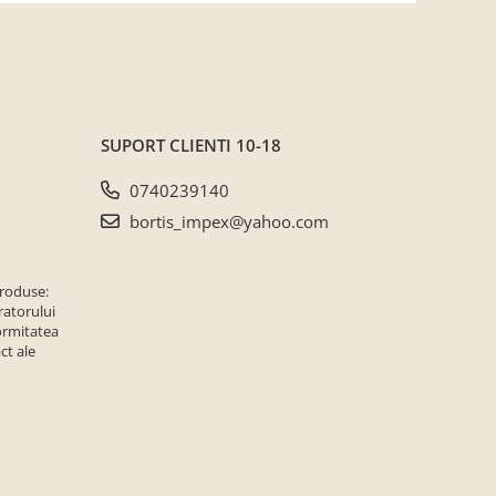
SUPORT CLIENTI
10-18
0740239140
bortis_impex@yahoo.com
produse:
ratorului
ormitatea
ct ale