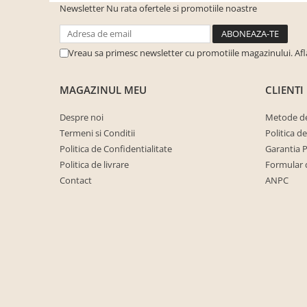
Newsletter
Nu rata ofertele si promotiile noastre
cuiere/mobila hol Rai casmir
Pantofare Hol
Set mobilier Hol modern cu
Vreau sa primesc newsletter cu promotiile magazinului. Af
panouri tapitate
Seturi hol cuiere
MAGAZINUL MEU
CLIENTI
Mobilier Birou
Despre noi
Metode de
Fotolii
Termeni si Conditii
Politica d
Birouri
Politica de Confidentialitate
Garantia 
Politica de livrare
Formular 
Birouri pe colt
Contact
ANPC
Canapele birou
Dulapuri birou/bibliorafturi
Mese birou
rafturi/etajere carti
Scaune Birou
Scaune conferinta-vizitator