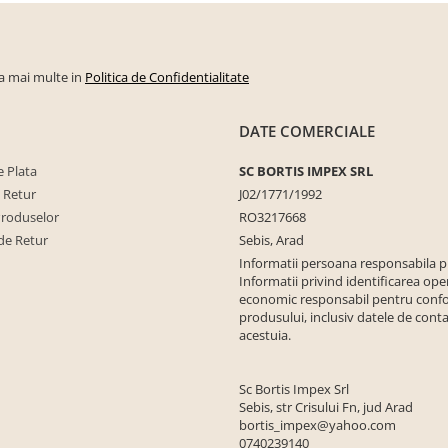
la mai multe in
Politica de Confidentialitate
DATE COMERCIALE
 Plata
SC BORTIS IMPEX SRL
e Retur
J02/1771/1992
Produselor
RO3217668
de Retur
Sebis, Arad
Informatii persoana responsabila 
Informatii privind identificarea ope
economic responsabil pentru conf
produsului, inclusiv datele de conta
acestuia.
Sc Bortis Impex Srl
Sebis, str Crisului Fn, jud Arad
bortis_impex@yahoo.com
0740239140