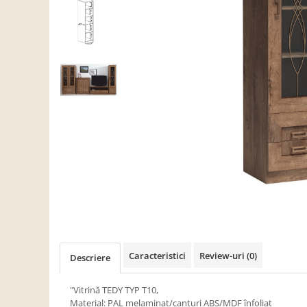
Scaune living/dining
Set mobilier Living
Seturi masa +scaune dining
Tabureti
Bucatarie
Suporturi si tavi
Chiuvete bucatarie
Mese bucatarie /dining
Mobilier/seturi de bucatarie
Scaune bucatarie
Scaune din lemn
Dormitor
Caracteristici
Review-uri
(0)
Descriere
Comode
Comode lux-ultramoderne
"Vitrină TEDY TYP T10,
Material: PAL melaminat/canturi ABS/MDF înfoliat