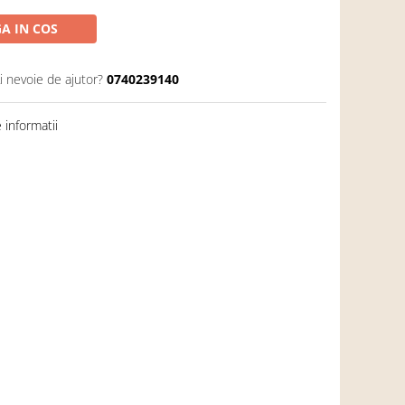
A IN COS
i nevoie de ajutor?
0740239140
informatii