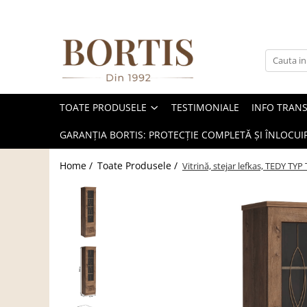
Toate Produsele
Living
Fotolii balansoar/relaxante
TOATE PRODUSELE
TESTIMONIALE
INFO TRAN
Canapele
Coltare/canapele in L
GARANȚIA BORTIS: PROTECȚIE COMPLETĂ ȘI ÎNLOCUIR
Comode
Home /
Toate Produsele /
Vitrină, stejar lefkas, TEDY TYP
Comode lux-ultramoderne
Comode stil clasic/rustic
Fotolii
Fotolii extensibile
Masute de cafea
Mese sufragerie/dining
Rafturi/ etajere carti