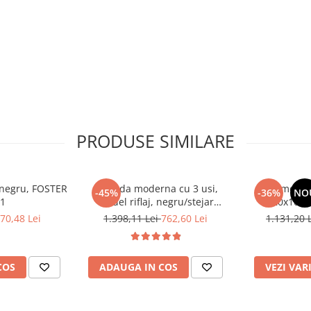
PRODUSE SIMILARE
, negru, FOSTER
Comoda moderna cu 3 usi,
Comoda c
-45%
-36%
NO
 1
model riflaj, negru/stejar
120x100x3
artisan, 120x88x44 cm, Bortis
sonoma/alb, p
70,48 Lei
1.398,11 Lei
762,60 Lei
1.131,20 
impex
dormitor, bir
COS
ADAUGA IN COS
VEZI VAR