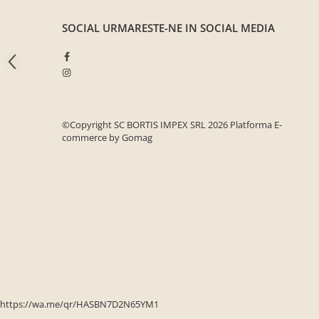
Seturi mobilier birou complet
SOCIAL
URMARESTE-NE IN SOCIAL MEDIA
Camera copiilor
Birouri camera copilului
Canapele copii
Fotolii
Paturi pentru copii
©Copyright SC BORTIS IMPEX SRL 2026
Platforma E-
commerce by Gomag
Paturi supraetajate
Covoare
COVOARE CLASICE
COVOARE PUFOASE(SHAGGY)FIR
LUNG
Mobilier Gradina
Banci gradina si terasa
Mese gradina
Scaune de gradina
https://wa.me/qr/HASBN7D2N65YM1