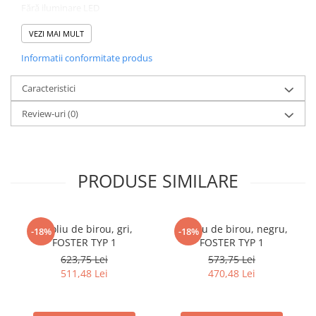
Fără iluminare LED
Posibilitatea de a cumpăra iluminare LED în alb
Design original
VEZI MAI MULT
Desen frumos din lemn
Informatii conformitate produs
Pentru interior tradiţional şi modern
Pentru sufragerie, studio şi camera de zi
Furnizat nemontat
Caracteristici
Review-uri
(0)
PRODUSE SIMILARE
Fotoliu de birou, gri,
Fotoliu de birou, negru,
-18%
-18%
FOSTER TYP 1
FOSTER TYP 1
623,75 Lei
573,75 Lei
511,48 Lei
470,48 Lei