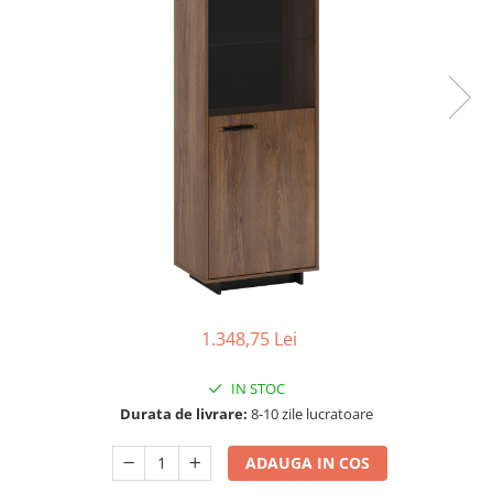
Seturi dormitoare complete
Set mobilier Living
Suporturi saltea/Somiere/Gratii
Seturi masa +scaune dining
pentru pat
Tabureti
1.348,75 Lei
IN STOC
Durata de livrare:
8-10 zile lucratoare
ADAUGA IN COS