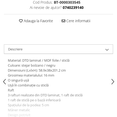
Cod Produs:
BT-0000303545
Ai nevoie de ajutor?
0740239140
Adauga la Favorite
Cere informatii
Descriere
Material: DTD laminat / MDF folie / sticlă
Culoare: stejar bolzano / negru
Dimensiuni (LxlxH): 58.9x38x201.2 cm
Grosimea materialului: 16 mm
O singură uşă
Uşă în combinaţie cu sticlă
Raft
3 rafturi realizate din DTD laminat, 1 raft de sticlă
1 raft de sticlă pe o bază inferioară
Spaţiului de la podea: 5 cm
Mâner metalic
Design potrivit