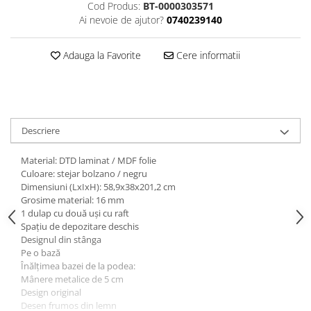
Dulapuri haine si Sifoniere
Cod Produs:
BT-0000303571
Ai nevoie de ajutor?
0740239140
Masute de toaleta
Noptiere dormitor
Adauga la Favorite
Cere informatii
Paturi cu saltea inclusa(pachet
promo)
Paturi de 1 persoana
Paturi lemn & pal
Descriere
Paturi metalice
Material: DTD laminat / MDF folie
Paturi tapitate
Culoare: stejar bolzano / negru
Dimensiuni (LxIxH): 58,9x38x201,2 cm
Saltele
Grosime material: 16 mm
Seturi dormitoare complete
1 dulap cu două uşi cu raft
Spaţiu de depozitare deschis
Suporturi saltea/Somiere/Gratii
Designul din stânga
pentru pat
Pe o bază
Înălţimea bazei de la podea:
Mobilier Hol/Cuiere
Mânere metalice de 5 cm
Banci pentru asteptare
Design original
Desen frumos din lemn
Colectia casmir -seturi