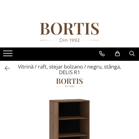
Toate Produsele
Living
Fotolii balansoar/relaxante
Canapele
Coltare/canapele in L
Vitrină / raft, stejar bolzano / negru, stânga,
Comode
DELIS R1
Comode lux-ultramoderne
Comode stil clasic/rustic
Fotolii
Fotolii extensibile
Masute de cafea
Mese sufragerie/dining
Rafturi/ etajere carti