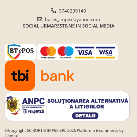
Seturi de gradina
0740239140
Sezlonguri
bortis_impex@yahoo.com
Sezlonguri de gradina si terasa
SOCIAL
URMARESTE-NE IN SOCIAL MEDIA
Electrocasnice incorporabile
,Chiuvete si baterii
Baterii bucatarie
Chiuvete bucatarie
Cuptoare cu microunde
incorporabile
Cuptoare incorporabile
Hote
Masini de spalat vase
Oale sub presiune
Plite incorporabile
Prajitoare paine
©Copyright SC BORTIS IMPEX SRL 2026
Platforma E-commerce by
Storcatoare
Gomag