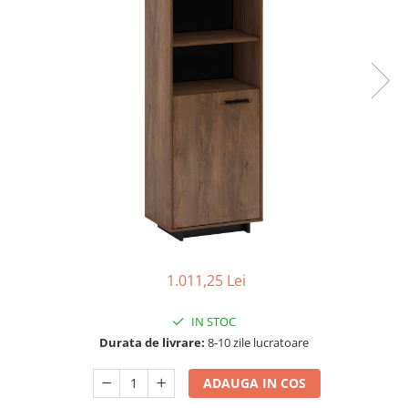
Scaune living/dining
Set mobilier Living
Seturi masa +scaune dining
Tabureti
Bucatarie
Suporturi si tavi
Chiuvete bucatarie
Mese bucatarie /dining
Mobilier/seturi de bucatarie
Scaune bucatarie
1.011,25 Lei
Scaune din lemn
IN STOC
Dormitor
Durata de livrare:
8-10 zile lucratoare
Comode
Comode lux-ultramoderne
ADAUGA IN COS