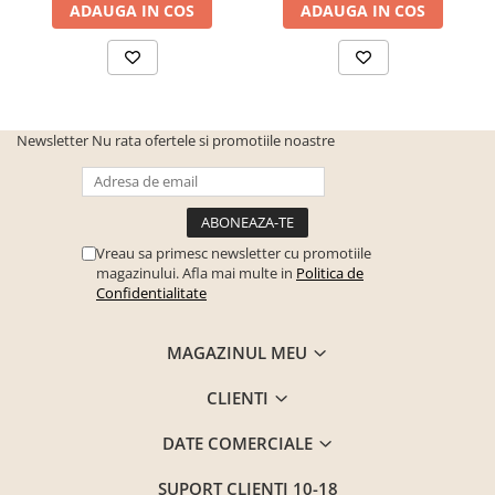
ADAUGA IN COS
ADAUGA IN COS
Seturi mobilier birou complet
Camera copiilor
Birouri camera copilului
Canapele copii
Newsletter
Nu rata ofertele si promotiile noastre
Fotolii
Paturi pentru copii
Paturi supraetajate
Covoare
Vreau sa primesc newsletter cu promotiile
magazinului. Afla mai multe in
Politica de
COVOARE CLASICE
Confidentialitate
COVOARE PUFOASE(SHAGGY)FIR
LUNG
MAGAZINUL MEU
Mobilier Gradina
CLIENTI
Banci gradina si terasa
Mese gradina
DATE COMERCIALE
Scaune de gradina
SUPORT CLIENTI
10-18