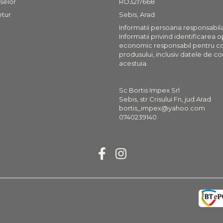
selor
RO3217668
etur
Sebis, Arad
Informatii persoana responsabil
Informatii privind identificarea 
economic responsabil pentru c
produsului, inclusiv datele de co
acestuia.
Sc Bortis Impex Srl
Sebis, str Crisului Fn, jud Arad
bortis_impex@yahoo.com
0740239140