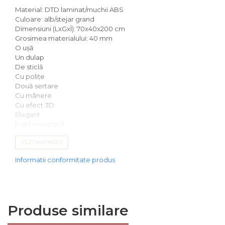
Comode
Material: DTD laminat/muchii ABS
Comode lux-ultramoderne
Culoare: alb/stejar grand
Dimensiuni (LxGxÎ): 70x40x200 cm
Dulapuri haine si Sifoniere
Grosimea materialului: 40 mm
O uşă
Masute de toaleta
Un dulap
De sticlă
Noptiere dormitor
Cu poliţe
Paturi cu saltea
Două sertare
Cu mânere
inclusa(pachet promo)
Cu efect 3D
Paturi de 1 persoana
Elegant
În stil provensal
Paturi lemn & pal
Mânere din metal
VEZI MAI MULT
Furnizat nemontat
Paturi metalice
Informatii conformitate produs
Paturi tapitate
Saltele
Seturi dormitoare
Produse similare
complete
Suporturi