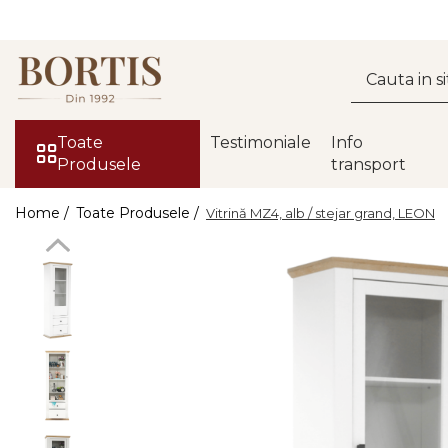
Toate Produsele
Living
Fotolii balansoar/relaxante
Toate
Testimoniale
Info
Produsele
transport
Canapele
Coltare/canapele in L
Home /
Toate Produsele /
Vitrină MZ4, alb / stejar grand, LEON
Comode
Comode lux-ultramoderne
Comode stil clasic/rustic
Fotolii
Fotolii extensibile
Masute de cafea
Mese sufragerie/dining