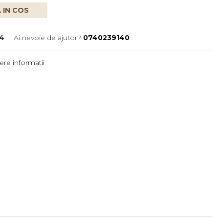
 IN COS
4
Ai nevoie de ajutor?
0740239140
re informatii