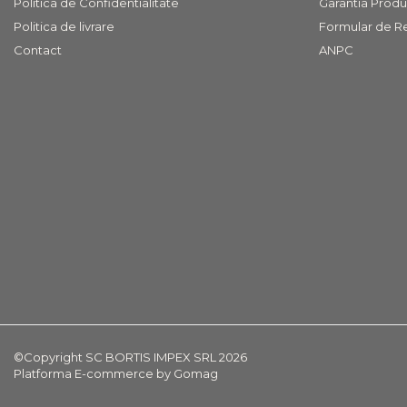
Politica de Confidentialitate
Garantia Produ
COVOARE
Politica de livrare
Formular de R
PUFOASE(SHAGGY)FIR
Contact
ANPC
LUNG
Mobilier Gradina
Banci gradina si terasa
Mese gradina
Scaune de gradina
Seturi de gradina
Sezlonguri
Sezlonguri de gradina si
terasa
Electrocasnice incorporabile
,Chiuvete si baterii
Baterii bucatarie
©Copyright SC BORTIS IMPEX SRL 2026
Chiuvete bucatarie
Platforma E-commerce by Gomag
Cuptoare cu microunde