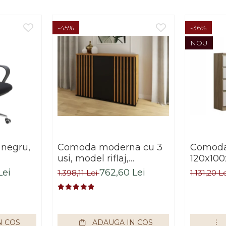
-45%
-36%
NOU
 negru,
Comoda moderna cu 3
Comoda 
usi, model riflaj,
120x100
negru/stejar artisan,
sonoma/
Lei
762,60 Lei
1.398,11 Lei
1.131,20 L
120x88x44 cm, Bortis
living, 
impex
Bortis 
N COS
ADAUGA IN COS