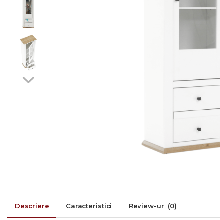
Rafturi/ etajere carti
Scaune living/dining
Set mobilier Living
Seturi masa +scaune
dining
Tabureti
Bucatarie
Suporturi si tavi
Chiuvete bucatarie
Mese bucatarie /dining
Mobilier/seturi de bucatarie
Scaune bucatarie
Scaune din lemn
Descriere
Caracteristici
Review-uri
(0)
Dormitor