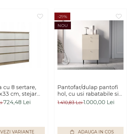
-29%
NOU
cu 8 sertare,
Pantofar/dulap pantofi
x33 cm, stejar
hol, cu usi rabatabile si
alb, pentru hol,
sertar,bej crem casmir,
724,48 Lei
1.000,00 Lei
ei
1.410,83 Lei
dormitor, birou,
pal+mdf casmir , 98x
Impex
55x34 cm, usa mdf cu
model riflaj, picioare
negre, butoni auriu,
VEZI VARIANTE
ADAUGA IN COS
Bortis