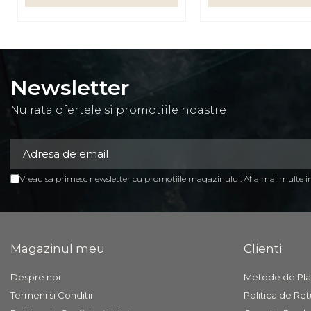
Mese birou
rafturi/etajere carti
Scaune Birou
Newsletter
Scaune conferinta-vizitator
Nu rata ofertele si promotiile noastre
Seturi mobilier birou
complet
Camera copiilor
Birouri camera copilului
Vreau sa primesc newsletter cu promotiile magazinului. Afla mai multe 
Canapele copii
Fotolii
Paturi pentru copii
Magazinul meu
Clienti
Paturi supraetajate
Despre noi
Metode de Pla
Covoare
Termeni si Conditii
Politica de Ret
COVOARE CLASICE