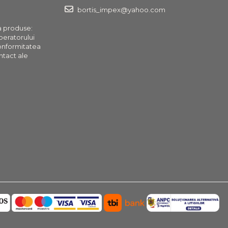
bortis_impex@yahoo.com
a produse:
operatorului
onformitatea
ntact ale