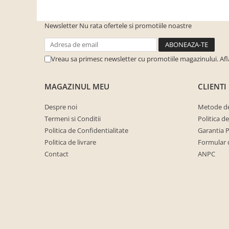
cuiere/mobila hol Rai casmir
Pantofare Hol
Newsletter
Nu rata ofertele si promotiile noastre
Set mobilier Hol modern cu
panouri tapitate
Vreau sa primesc newsletter cu promotiile magazinului. Af
Seturi hol cuiere
Mobilier Birou
MAGAZINUL MEU
CLIENTI
Fotolii
Despre noi
Metode de
Birouri
Termeni si Conditii
Politica d
Birouri pe colt
Politica de Confidentialitate
Garantia 
Canapele birou
Politica de livrare
Formular 
Contact
ANPC
Dulapuri birou/bibliorafturi
Mese birou
rafturi/etajere carti
Scaune Birou
Scaune conferinta-vizitator