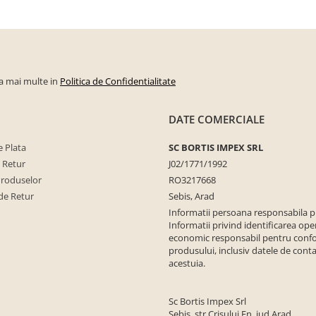
la mai multe in
Politica de Confidentialitate
DATE COMERCIALE
 Plata
SC BORTIS IMPEX SRL
e Retur
J02/1771/1992
Produselor
RO3217668
de Retur
Sebis, Arad
Informatii persoana responsabila 
Informatii privind identificarea ope
economic responsabil pentru conf
produsului, inclusiv datele de conta
acestuia.
Sc Bortis Impex Srl
Sebis, str Crisului Fn, jud Arad