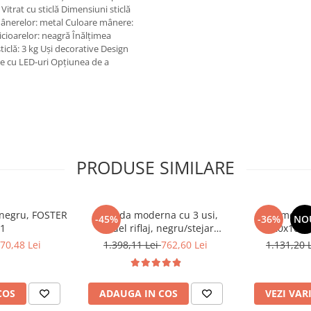
Vitrat cu sticlă Dimensiuni sticlă
mânerelor: metal Culoare mânere:
icioarelor: neagră Înălţimea
ticlă: 3 kg Uşi decorative Design
e cu LED-uri Opţiunea de a
PRODUSE SIMILARE
, negru, FOSTER
Comoda moderna cu 3 usi,
Comoda c
-45%
-36%
NO
 1
model riflaj, negru/stejar
120x100x3
artisan, 120x88x44 cm, Bortis
sonoma/alb, p
70,48 Lei
1.398,11 Lei
762,60 Lei
1.131,20 
impex
dormitor, bir
COS
ADAUGA IN COS
VEZI VAR