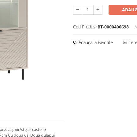
ADAUG
Cod Produs:
BT-0000400698
A
Adauga la Favorite
Cere 
re: caşmir/stejar castello
,6 cm Cu două uşi Două dulapuri