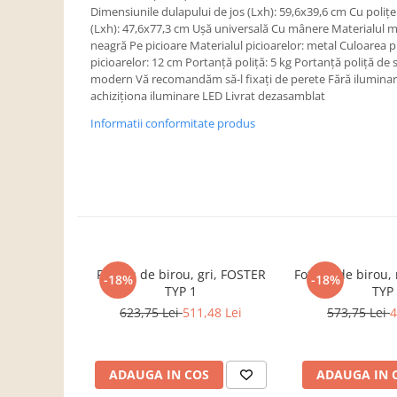
Dulapuri haine si Sifoniere
Dimensiunile dulapului de jos (Lxh): 59,6x39,6 cm Cu poliţe 
(Lxh): 47,6x77,3 cm Uşă universală Cu mânere Materialul 
Masute de toaleta
neagră Pe picioare Materialul picioarelor: metal Culoarea p
Noptiere dormitor
picioarelor: 12 cm Portanţă poliţă: 5 kg Portanţă poliţă de s
modern Vă recomandăm să-l fixaţi de perete Fără iluminar
Paturi cu saltea inclusa(pachet
achiziţiona iluminare LED Livrat dezasamblat
promo)
Informatii conformitate produs
Paturi de 1 persoana
Paturi lemn & pal
Paturi metalice
Paturi tapitate
Saltele
Seturi dormitoare complete
Fotoliu de birou, gri, FOSTER
Fotoliu de birou
-18%
-18%
TYP 1
TYP
Suporturi saltea/Somiere/Gratii
623,75 Lei
511,48 Lei
573,75 Lei
4
pentru pat
Mobilier Hol/Cuiere
Banci pentru asteptare
ADAUGA IN COS
ADAUGA IN 
Colectia casmir -seturi