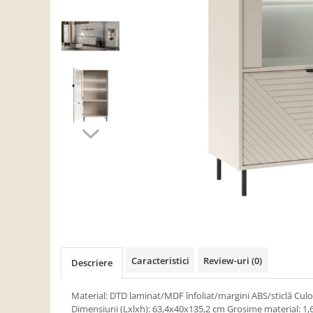
Scaune living/dining
Set mobilier Living
Seturi masa +scaune dining
Tabureti
Bucatarie
Suporturi si tavi
Chiuvete bucatarie
Mese bucatarie /dining
Mobilier/seturi de bucatarie
Scaune bucatarie
Scaune din lemn
Dormitor
Caracteristici
Review-uri
(0)
Descriere
Comode
Comode lux-ultramoderne
Material: DTD laminat/MDF înfoliat/margini ABS/sticlă Culoa
Dimensiuni (Lxlxh): 63,4x40x135,2 cm Grosime material: 1