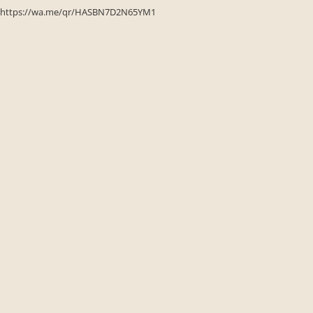
Seturi de gradina
https://wa.me/qr/HASBN7D2N65YM1
Sezlonguri
Sezlonguri de gradina si terasa
Electrocasnice incorporabile
,Chiuvete si baterii
Baterii bucatarie
Chiuvete bucatarie
Cuptoare cu microunde
incorporabile
Cuptoare incorporabile
Hote
Masini de spalat vase
Oale sub presiune
Plite incorporabile
Prajitoare paine
Storcatoare