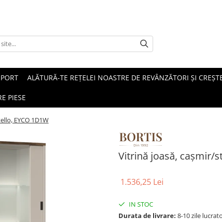
SPORT
ALĂTURĂ-TE REȚELEI NOASTRE DE REVÂNZĂTORI ȘI CREȘTE
E PIESE
stello, EYCO 1D1W
Vitrină joasă, caşmir/
1.536,25 Lei
IN STOC
Durata de livrare:
8-10 zile lucrat