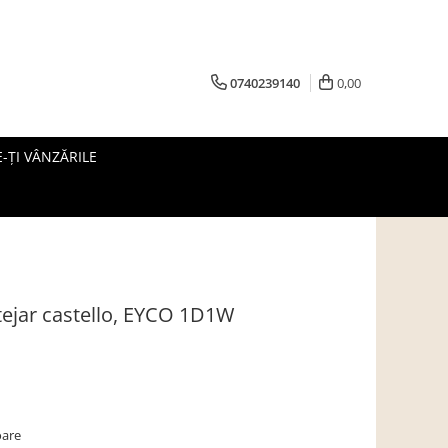
0740239140
0,00
-ȚI VÂNZĂRILE
stejar castello, EYCO 1D1W
oare