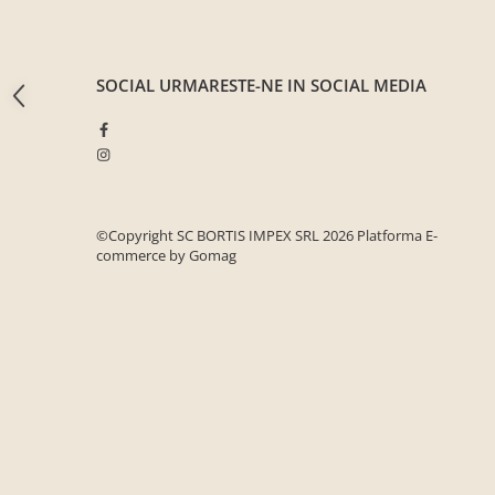
Seturi mobilier birou complet
Camera copiilor
Birouri camera copilului
SOCIAL
URMARESTE-NE IN SOCIAL MEDIA
Canapele copii
Fotolii
Paturi pentru copii
Paturi supraetajate
©Copyright SC BORTIS IMPEX SRL 2026
Platforma E-
Covoare
commerce by Gomag
COVOARE CLASICE
COVOARE PUFOASE(SHAGGY)FIR
LUNG
Mobilier Gradina
Banci gradina si terasa
Mese gradina
Scaune de gradina