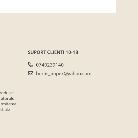
SUPORT CLIENTI
10-18
0740239140
bortis_impex@yahoo.com
produse:
ratorului
ormitatea
ct ale