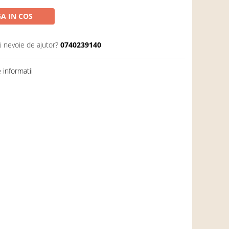
A IN COS
i nevoie de ajutor?
0740239140
informatii