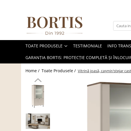
Toate Produsele
Living
Fotolii balansoar/relaxante
TOATE PRODUSELE
TESTIMONIALE
INFO TRAN
Canapele
Coltare/canapele in L
GARANȚIA BORTIS: PROTECȚIE COMPLETĂ ȘI ÎNLOCUIR
Comode
Home /
Toate Produsele /
Vitrină joasă, caşmir/stejar ca
Comode lux-ultramoderne
Comode stil clasic/rustic
Fotolii
Fotolii extensibile
Masute de cafea
Mese sufragerie/dining
Rafturi/ etajere carti