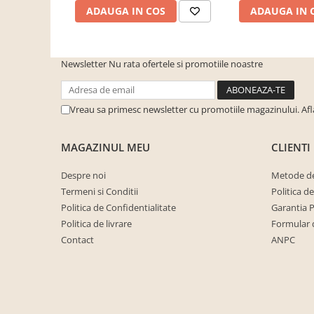
cuiere/mobila hol Rai casmir
ADAUGA IN COS
ADAUGA IN 
Pantofare Hol
Set mobilier Hol modern cu
Newsletter
Nu rata ofertele si promotiile noastre
panouri tapitate
Seturi hol cuiere
Mobilier Birou
Vreau sa primesc newsletter cu promotiile magazinului. Af
Fotolii
MAGAZINUL MEU
CLIENTI
Birouri
Birouri pe colt
Despre noi
Metode de
Termeni si Conditii
Politica d
Canapele birou
Politica de Confidentialitate
Garantia 
Dulapuri birou/bibliorafturi
Politica de livrare
Formular 
Mese birou
Contact
ANPC
rafturi/etajere carti
Scaune Birou
Scaune conferinta-vizitator