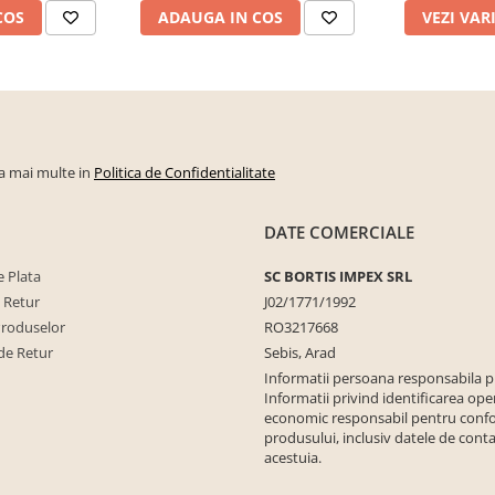
COS
ADAUGA IN COS
VEZI VAR
la mai multe in
Politica de Confidentialitate
DATE COMERCIALE
 Plata
SC BORTIS IMPEX SRL
e Retur
J02/1771/1992
Produselor
RO3217668
de Retur
Sebis, Arad
Informatii persoana responsabila 
Informatii privind identificarea ope
economic responsabil pentru conf
produsului, inclusiv datele de conta
acestuia.