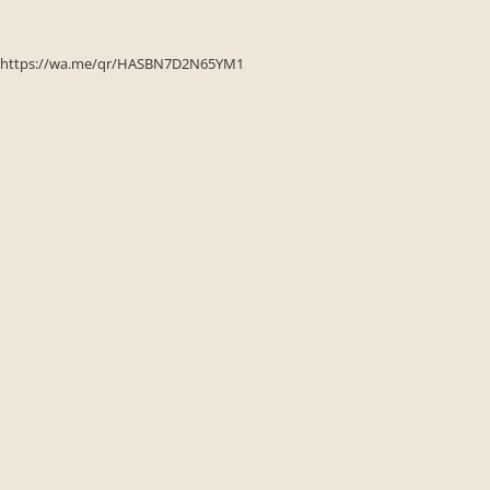
Seturi de gradina
Sezlonguri
https://wa.me/qr/HASBN7D2N65YM1
Sezlonguri de gradina si terasa
Electrocasnice incorporabile
,Chiuvete si baterii
Baterii bucatarie
Chiuvete bucatarie
Cuptoare cu microunde
incorporabile
Cuptoare incorporabile
Hote
Masini de spalat vase
Oale sub presiune
Plite incorporabile
Prajitoare paine
Storcatoare