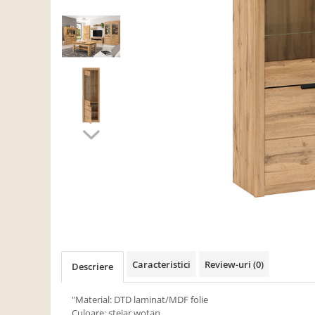
Scaune living/dining
Set mobilier Living
Seturi masa +scaune dining
Tabureti
Bucatarie
Suporturi si tavi
Chiuvete bucatarie
Mese bucatarie /dining
Mobilier/seturi de bucatarie
Scaune bucatarie
Scaune din lemn
Dormitor
Caracteristici
Review-uri
(0)
Descriere
Comode
Comode lux-ultramoderne
"Material: DTD laminat/MDF folie
Culoare: stejar wotan