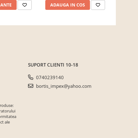
IANTE
ADAUGA IN COS
ADAUG
SUPORT CLIENTI
10-18
0740239140
bortis_impex@yahoo.com
produse:
ratorului
ormitatea
ct ale