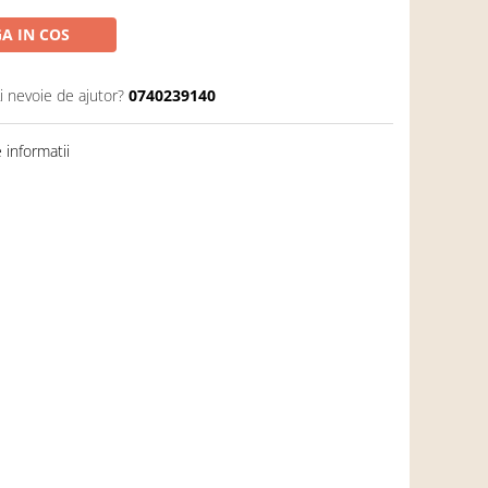
A IN COS
i nevoie de ajutor?
0740239140
informatii