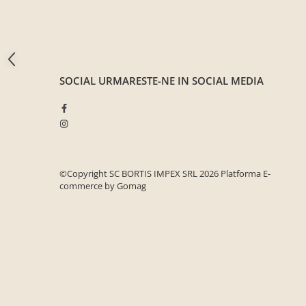
Seturi mobilier birou complet
Camera copiilor
Birouri camera copilului
Canapele copii
SOCIAL
URMARESTE-NE IN SOCIAL MEDIA
Fotolii
Paturi pentru copii
Paturi supraetajate
Covoare
COVOARE CLASICE
©Copyright SC BORTIS IMPEX SRL 2026
Platforma E-
commerce by Gomag
COVOARE PUFOASE(SHAGGY)FIR
LUNG
Mobilier Gradina
Banci gradina si terasa
Mese gradina
Scaune de gradina