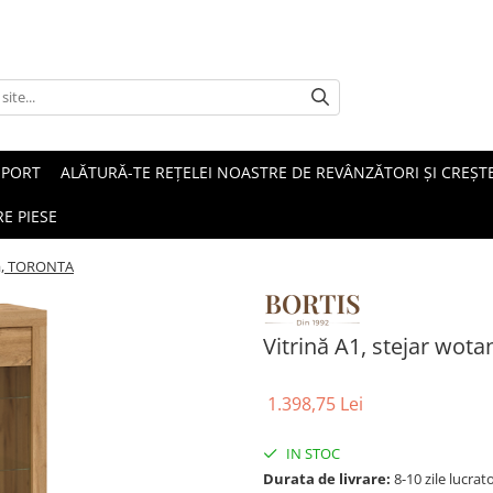
SPORT
ALĂTURĂ-TE REȚELEI NOASTRE DE REVÂNZĂTORI ȘI CREȘTE
E PIESE
nga, TORONTA
Vitrină A1, stejar wo
1.398,75 Lei
IN STOC
Durata de livrare:
8-10 zile lucrat