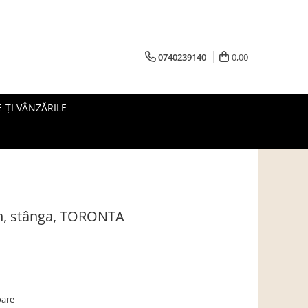
0740239140
0,00
-ȚI VÂNZĂRILE
tan, stânga, TORONTA
oare