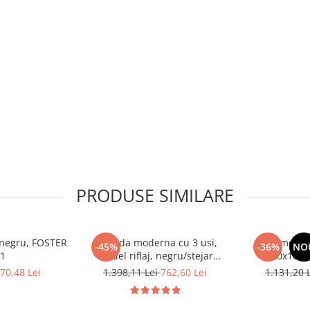
PRODUSE SIMILARE
, negru, FOSTER
Comoda moderna cu 3 usi,
Comoda c
-45%
-36%
NO
 1
model riflaj, negru/stejar
120x100x3
artisan, 120x88x44 cm, Bortis
sonoma/alb, p
70,48 Lei
1.398,11 Lei
762,60 Lei
1.131,20 
impex
dormitor, bir