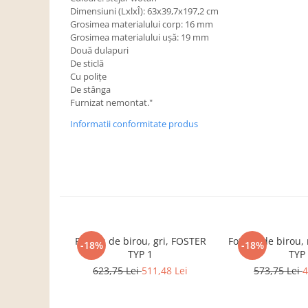
Dulapuri haine si Sifoniere
Dimensiuni (LxlxÎ): 63x39,7x197,2 cm
Masute de toaleta
Grosimea materialului corp: 16 mm
Grosimea materialului uşă: 19 mm
Noptiere dormitor
Două dulapuri
De sticlă
Paturi cu saltea inclusa(pachet
Cu poliţe
promo)
De stânga
Paturi de 1 persoana
Furnizat nemontat."
Paturi lemn & pal
Informatii conformitate produs
Paturi metalice
Paturi tapitate
Saltele
Seturi dormitoare complete
Suporturi saltea/Somiere/Gratii
Fotoliu de birou, gri, FOSTER
Fotoliu de birou
pentru pat
-18%
-18%
TYP 1
TYP
Mobilier Hol/Cuiere
623,75 Lei
511,48 Lei
573,75 Lei
4
Banci pentru asteptare
Colectia casmir -seturi