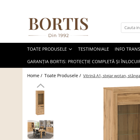
Toate Produsele
Living
Fotolii balansoar/relaxante
TOATE PRODUSELE
TESTIMONIALE
INFO TRAN
Canapele
Coltare/canapele in L
GARANȚIA BORTIS: PROTECȚIE COMPLETĂ ȘI ÎNLOCUIR
Comode
Home /
Toate Produsele /
Vitrină A1, stejar wotan, stâ
Comode lux-ultramoderne
Comode stil clasic/rustic
Fotolii
Fotolii extensibile
Masute de cafea
Mese sufragerie/dining
Rafturi/ etajere carti