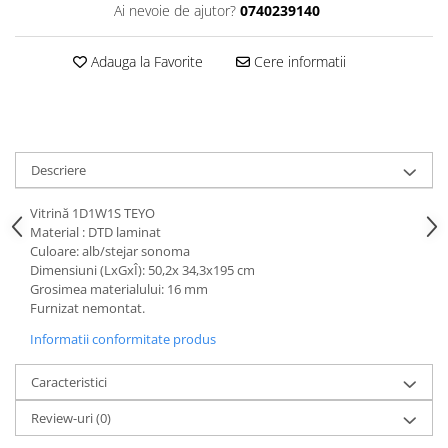
Ai nevoie de ajutor?
0740239140
Adauga la Favorite
Cere informatii
Descriere
Vitrină 1D1W1S TEYO
Material : DTD laminat
Culoare: alb/stejar sonoma
Dimensiuni (LxGxÎ): 50,2x 34,3x195 cm
Grosimea materialului: 16 mm
Furnizat nemontat.
Informatii conformitate produs
Caracteristici
Review-uri
(0)