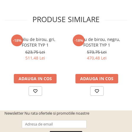
PRODUSE SIMILARE
Fotoliu de birou, gri,
Fotoliu de birou, negru,
-18%
-18%
FOSTER TYP 1
FOSTER TYP 1
623,75 Lei
573,75 Lei
511,48 Lei
470,48 Lei
ADAUGA IN COS
ADAUGA IN COS
Newsletter
Nu rata ofertele si promotiile noastre