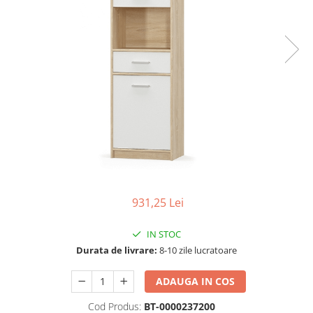
Seturi dormitoare complete
Set mobilier Living
Suporturi saltea/Somiere/Gratii
Seturi masa +scaune dining
pentru pat
Tabureti
931,25 Lei
IN STOC
Durata de livrare:
8-10 zile lucratoare
ADAUGA IN COS
Cod Produs:
BT-0000237200