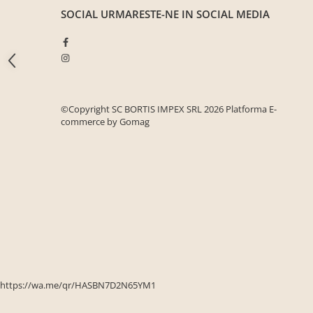
Seturi mobilier birou complet
SOCIAL
URMARESTE-NE IN SOCIAL MEDIA
Camera copiilor
Birouri camera copilului
Canapele copii
Fotolii
©Copyright SC BORTIS IMPEX SRL 2026
Platforma E-
Paturi pentru copii
commerce by Gomag
Paturi supraetajate
Covoare
COVOARE CLASICE
COVOARE PUFOASE(SHAGGY)FIR
LUNG
Mobilier Gradina
Banci gradina si terasa
Mese gradina
https://wa.me/qr/HASBN7D2N65YM1
Scaune de gradina