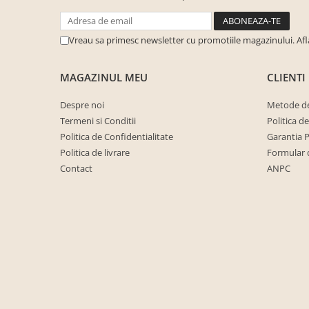
cuiere/mobila hol Rai casmir
Pantofare Hol
Vreau sa primesc newsletter cu promotiile magazinului. Af
Set mobilier Hol modern cu
panouri tapitate
MAGAZINUL MEU
CLIENTI
Seturi hol cuiere
Despre noi
Metode de
Mobilier Birou
Termeni si Conditii
Politica d
Fotolii
Politica de Confidentialitate
Garantia 
Birouri
Politica de livrare
Formular 
Contact
ANPC
Birouri pe colt
Canapele birou
Dulapuri birou/bibliorafturi
Mese birou
rafturi/etajere carti
Scaune Birou
Scaune conferinta-vizitator