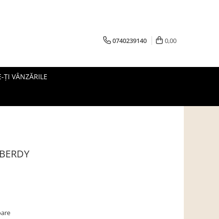
0740239140
0,00
-ȚI VÂNZĂRILE
, BERDY
oare