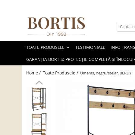
Toate Produsele
Living
Fotolii balansoar/relaxante
TOATE PRODUSELE
TESTIMONIALE
INFO TRAN
Canapele
Coltare/canapele in L
GARANȚIA BORTIS: PROTECȚIE COMPLETĂ ȘI ÎNLOCUIR
Comode
Home /
Toate Produsele /
Umeraş, negru/stejar, BERDY
Comode lux-ultramoderne
Comode stil clasic/rustic
Fotolii
Fotolii extensibile
Masute de cafea
Mese sufragerie/dining
Rafturi/ etajere carti