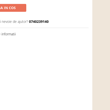
A IN COS
i nevoie de ajutor?
0740239140
informatii