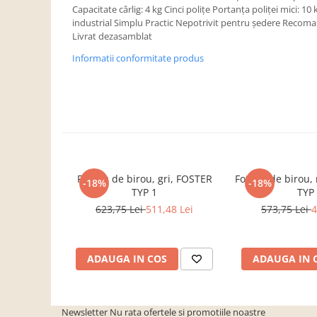
Dulapuri haine si Sifoniere
Capacitate cârlig: 4 kg Cinci poliţe Portanţa poliţei mici: 10 
industrial Simplu Practic Nepotrivit pentru şedere Recoman
Masute de toaleta
Livrat dezasamblat
Noptiere dormitor
Informatii conformitate produs
Paturi cu saltea inclusa(pachet
promo)
Paturi de 1 persoana
Paturi lemn & pal
Paturi metalice
Paturi tapitate
Fotoliu de birou, gri, FOSTER
Fotoliu de birou
-18%
-18%
Saltele
TYP 1
TYP
623,75 Lei
511,48 Lei
573,75 Lei
4
Seturi dormitoare complete
Suporturi saltea/Somiere/Gratii
pentru pat
ADAUGA IN COS
ADAUGA IN 
Mobilier Hol/Cuiere
Banci pentru asteptare
Colectia casmir -seturi
Newsletter
Nu rata ofertele si promotiile noastre