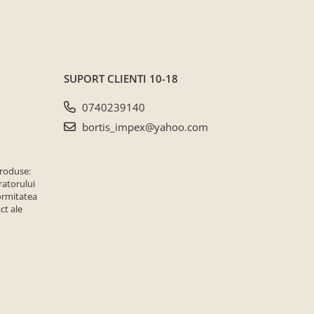
SUPORT CLIENTI
10-18
0740239140
bortis_impex@yahoo.com
produse:
ratorului
ormitatea
ct ale