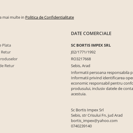
la mai multe in
Politica de Confidentialitate
DATE COMERCIALE
 Plata
SC BORTIS IMPEX SRL
e Retur
J02/1771/1992
Produselor
RO3217668
de Retur
Sebis, Arad
Informatii persoana responsabila 
Informatii privind identificarea ope
economic responsabil pentru conf
produsului, inclusiv datele de conta
acestuia.
Sc Bortis Impex Srl
Sebis, str Crisului Fn, jud Arad
bortis_impex@yahoo.com
0740239140