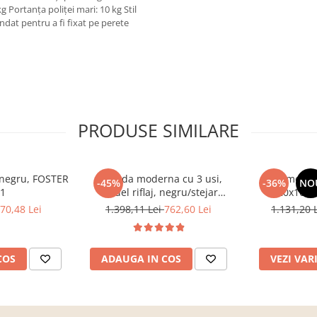
kg Portanţa poliţei mari: 10 kg Stil
dat pentru a fi fixat pe perete
PRODUSE SIMILARE
, negru, FOSTER
Comoda moderna cu 3 usi,
Comoda c
-45%
-36%
NO
 1
model riflaj, negru/stejar
120x100x3
artisan, 120x88x44 cm, Bortis
sonoma/alb, p
70,48 Lei
1.398,11 Lei
762,60 Lei
1.131,20 
impex
dormitor, bir
COS
ADAUGA IN COS
VEZI VAR