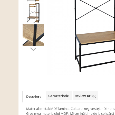
Scaune living/dining
Set mobilier Living
Seturi masa +scaune dining
Tabureti
Bucatarie
Suporturi si tavi
Chiuvete bucatarie
Mese bucatarie /dining
Mobilier/seturi de bucatarie
Scaune bucatarie
Scaune din lemn
Dormitor
Caracteristici
Review-uri
(0)
Descriere
Comode
Comode lux-ultramoderne
Material: metal/MDF laminat Culoare: negru/stejar Dimens
Grosimea materialului MDF: 1,5 cm Înălţime de la sol până l