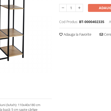
ADAUG
Cod Produs:
BT-0000402335
A
Adauga la Favorite
Cere 
iuni (lxAxh): 110x40x180 cm
a bază: 5 cm şapte cârlige