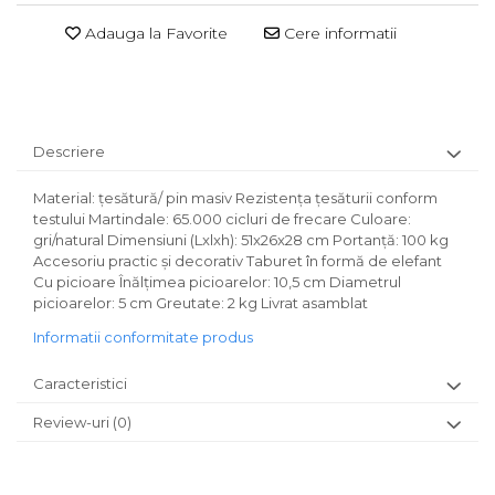
Adauga la Favorite
Cere informatii
Descriere
Material: ţesătură/ pin masiv Rezistenţa ţesăturii conform
testului Martindale: 65.000 cicluri de frecare Culoare:
gri/natural Dimensiuni (Lxlxh): 51x26x28 cm Portanţă: 100 kg
Accesoriu practic şi decorativ Taburet în formă de elefant
Cu picioare Înălţimea picioarelor: 10,5 cm Diametrul
picioarelor: 5 cm Greutate: 2 kg Livrat asamblat
Informatii conformitate produs
Caracteristici
Review-uri
(0)