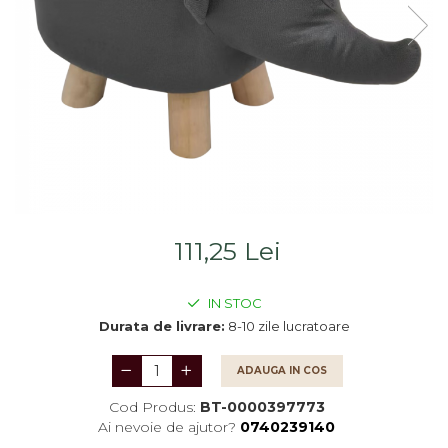
Saltele
Scaune living/dining
Seturi dormitoare
Set mobilier Living
complete
Seturi masa +scaune
Suporturi
dining
saltea/Somiere/Gratii
Tabureti
pentru pat
111,25 Lei
IN STOC
Durata de livrare:
8-10 zile lucratoare
ADAUGA IN COS
Cod Produs:
BT-0000397773
Ai nevoie de ajutor?
0740239140