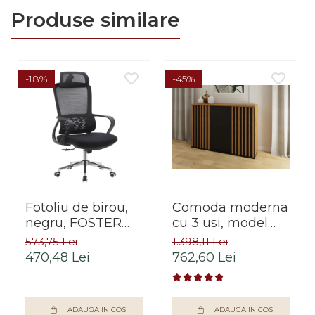
Produse similare
-18%
-45%
Fotoliu de birou,
Comoda moderna
negru, FOSTER
cu 3 usi, model
TYP 1
riflaj, negru/stejar
573,75 Lei
1.398,11 Lei
artisan, 120x88x44
470,48 Lei
762,60 Lei
cm, Bortis impex
ADAUGA IN COS
ADAUGA IN COS