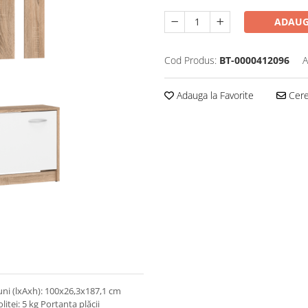
ADAUG
Cod Produs:
BT-0000412096
A
Adauga la Favorite
Cere 
ni (lxAxh): 100x26,3x187,1 cm
iţei: 5 kg Portanţa plăcii