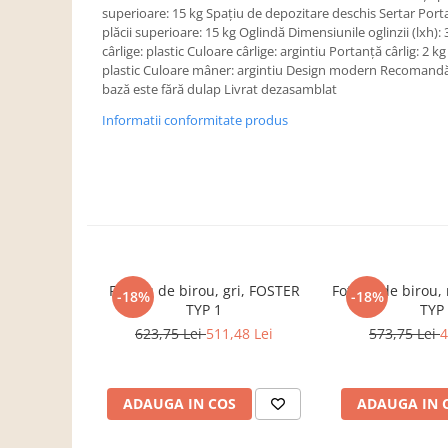
Dulapuri haine si Sifoniere
superioare: 15 kg Spaţiu de depozitare deschis Sertar Porta
plăcii superioare: 15 kg Oglindă Dimensiunile oglinzii (lxh):
Masute de toaleta
cârlige: plastic Culoare cârlige: argintiu Portanţă cârlig: 2
Noptiere dormitor
plastic Culoare mâner: argintiu Design modern Recomandă
bază este fără dulap Livrat dezasamblat
Paturi cu saltea inclusa(pachet
promo)
Informatii conformitate produs
Paturi de 1 persoana
Paturi lemn & pal
Paturi metalice
Paturi tapitate
Saltele
Fotoliu de birou, gri, FOSTER
Fotoliu de birou
-18%
-18%
Seturi dormitoare complete
TYP 1
TYP
Suporturi saltea/Somiere/Gratii
623,75 Lei
511,48 Lei
573,75 Lei
4
pentru pat
Mobilier Hol/Cuiere
ADAUGA IN COS
ADAUGA IN 
Banci pentru asteptare
Colectia casmir -seturi