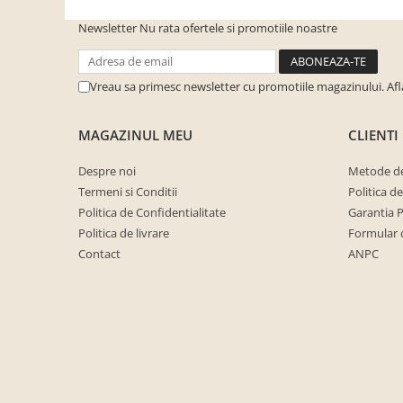
cuiere/mobila hol Rai casmir
Newsletter
Nu rata ofertele si promotiile noastre
Pantofare Hol
Set mobilier Hol modern cu
panouri tapitate
Vreau sa primesc newsletter cu promotiile magazinului. Af
Seturi hol cuiere
MAGAZINUL MEU
CLIENTI
Mobilier Birou
Fotolii
Despre noi
Metode de
Termeni si Conditii
Politica d
Birouri
Politica de Confidentialitate
Garantia 
Birouri pe colt
Politica de livrare
Formular 
Canapele birou
Contact
ANPC
Dulapuri birou/bibliorafturi
Mese birou
rafturi/etajere carti
Scaune Birou
Scaune conferinta-vizitator