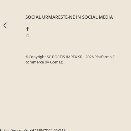
Seturi mobilier birou complet
Camera copiilor
SOCIAL
URMARESTE-NE IN SOCIAL MEDIA
Birouri camera copilului
Canapele copii
Fotolii
Paturi pentru copii
©Copyright SC BORTIS IMPEX SRL 2026
Platforma E-
Paturi supraetajate
commerce by Gomag
Covoare
COVOARE CLASICE
COVOARE PUFOASE(SHAGGY)FIR
LUNG
Mobilier Gradina
Banci gradina si terasa
Mese gradina
Scaune de gradina
https://wa.me/qr/HASBN7D2N65YM1