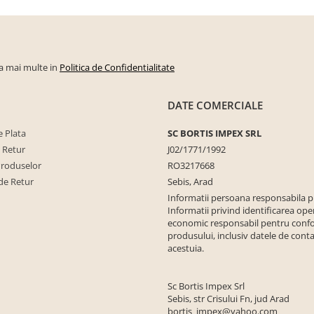
la mai multe in
Politica de Confidentialitate
DATE COMERCIALE
 Plata
SC BORTIS IMPEX SRL
e Retur
J02/1771/1992
Produselor
RO3217668
de Retur
Sebis, Arad
Informatii persoana responsabila 
Informatii privind identificarea ope
economic responsabil pentru conf
produsului, inclusiv datele de conta
acestuia.
Sc Bortis Impex Srl
Sebis, str Crisului Fn, jud Arad
bortis_impex@yahoo.com