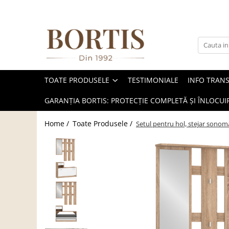
Toate Produsele
Living
Fotolii balansoar/relaxante
TOATE PRODUSELE
TESTIMONIALE
INFO TRAN
Canapele
Coltare/canapele in L
GARANȚIA BORTIS: PROTECȚIE COMPLETĂ ȘI ÎNLOCUIR
Comode
Home /
Toate Produsele /
Setul pentru hol, stejar sono
Comode lux-ultramoderne
Comode stil clasic/rustic
Fotolii
Fotolii extensibile
Masute de cafea
Mese sufragerie/dining
Rafturi/ etajere carti