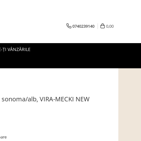
0740239140
0,00
-ȚI VÂNZĂRILE
jar sonoma/alb, VIRA-MECKI NEW
oare