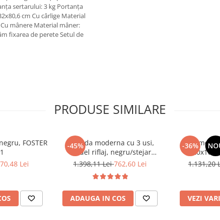
nţa sertarului: 3 kg Portanţa
 32x80,6 cm Cu cârlige Material
 kg Cu mânere Material mâner:
m fixarea de perete Setul de
PRODUSE SIMILARE
, negru, FOSTER
Comoda moderna cu 3 usi,
Comoda c
-45%
-36%
NO
 1
model riflaj, negru/stejar
120x100x3
artisan, 120x88x44 cm, Bortis
sonoma/alb, p
70,48 Lei
1.398,11 Lei
762,60 Lei
1.131,20 
impex
dormitor, bir
COS
ADAUGA IN COS
VEZI VAR