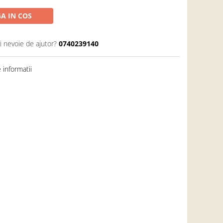
A IN COS
i nevoie de ajutor?
0740239140
informatii