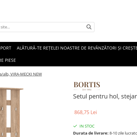
SPORT
ALĂTURĂ-TE REȚELEI NOASTRE DE REVÂNZĂTORI ȘI CREȘTE
E PIESE
ma/alb, VIRA-MECKI NEW
Setul pentru hol, ste
868,75 Lei
IN STOC
Durata de livrare:
8-10 zile lucrat