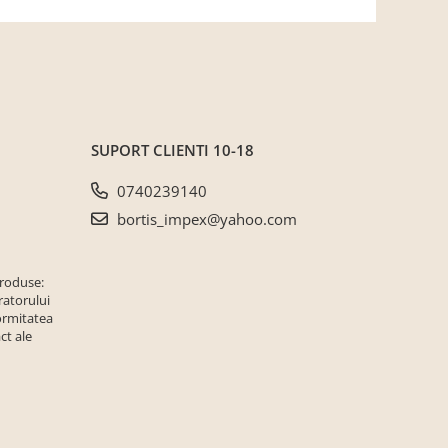
SUPORT CLIENTI
10-18
0740239140
bortis_impex@yahoo.com
produse:
ratorului
ormitatea
ct ale