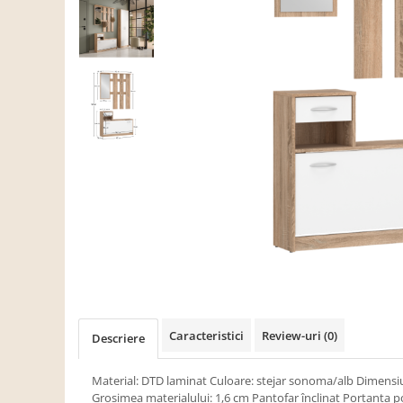
Scaune living/dining
Set mobilier Living
Seturi masa +scaune dining
Tabureti
Bucatarie
Suporturi si tavi
Chiuvete bucatarie
Mese bucatarie /dining
Mobilier/seturi de bucatarie
Scaune bucatarie
Scaune din lemn
Dormitor
Caracteristici
Review-uri
(0)
Descriere
Comode
Comode lux-ultramoderne
Material: DTD laminat Culoare: stejar sonoma/alb Dimensiu
Grosimea materialului: 1,6 cm Pantofar înclinat Portanţa pol