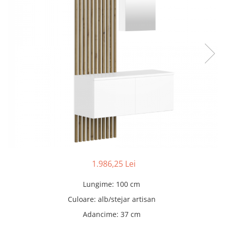
Seturi dormitoare complete
Set mobilier Living
Suporturi saltea/Somiere/Gratii
Seturi masa +scaune dining
pentru pat
Tabureti
1.986,25 Lei
Lungime
:
100 cm
Culoare
:
alb/stejar artisan
Adancime
:
37 cm