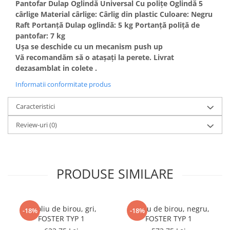
Pantofar Dulap Oglindă Universal Cu poliţe Oglindă 5
cârlige Material cârlige: Cârlig din plastic Culoare: Negru
Raft Portanţă Dulap oglindă: 5 kg Portanţă poliţă de
pantofar: 7 kg
Uşa se deschide cu un mecanism push up
Vă recomandăm să o ataşaţi la perete. Livrat
dezasamblat in colete .
Informatii conformitate produs
Caracteristici
Review-uri
(0)
PRODUSE SIMILARE
Fotoliu de birou, gri,
Fotoliu de birou, negru,
-18%
-18%
FOSTER TYP 1
FOSTER TYP 1