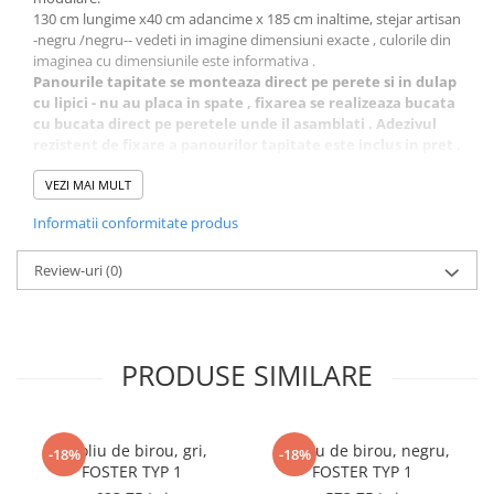
130 cm lungime x40 cm adancime x 185 cm inaltime, stejar artisan
-negru /negru-- vedeti in imagine dimensiuni exacte , culorile din
imaginea cu dimensiunile este informativa .
Panourile tapitate se monteaza direct pe perete si in dulap
cu lipici - nu au placa in spate , fixarea se realizeaza bucata
cu bucata direct pe peretele unde il asamblati . Adezivul
rezistent de fixare a panourilor tapitate este inclus in pret ,
si se gaseste in colete .Panourile trebuie fixate direct pe
peretele locuintei dvs si pe placa dulapului ,la fel ca in
VEZI MAI MULT
imagini , in momentul asamblarii , la colturile panourilor
Informatii conformitate produs
turnati putin adeziv din recipient si este fixat rapid
.Urmariti si schita de asamblare , usor de asamblat .
Se livreaza neasamblat,in colete . Coletele contin tot ce
Review-uri
(0)
este necesar pentru asamblare .
PRODUSE SIMILARE
Fotoliu de birou, gri,
Fotoliu de birou, negru,
-18%
-18%
FOSTER TYP 1
FOSTER TYP 1