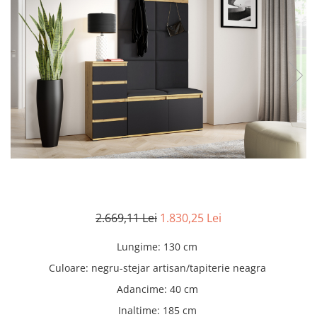
Seturi dormitoare complete
Set mobilier Living
Suporturi saltea/Somiere/Gratii
Seturi masa +scaune dining
pentru pat
Tabureti
2.669,11 Lei
1.830,25 Lei
Lungime
:
130 cm
Culoare
:
negru-stejar artisan/tapiterie neagra
Adancime
:
40 cm
Inaltime
:
185 cm