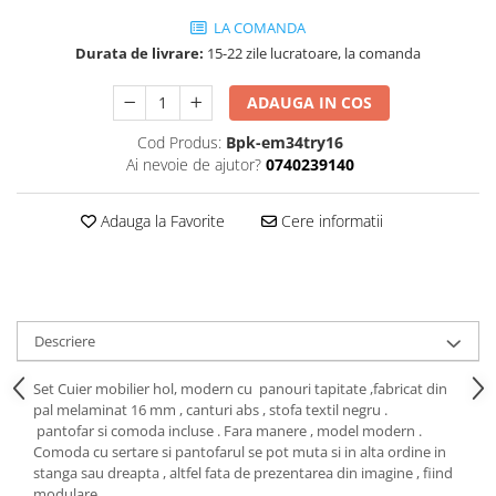
LA COMANDA
Durata de livrare:
15-22 zile lucratoare, la comanda
ADAUGA IN COS
Cod Produs:
Bpk-em34try16
Ai nevoie de ajutor?
0740239140
Adauga la Favorite
Cere informatii
Descriere
Set Cuier mobilier hol, modern cu panouri tapitate ,fabricat din
pal melaminat 16 mm , canturi abs , stofa textil negru .
pantofar si comoda incluse . Fara manere , model modern .
Comoda cu sertare si pantofarul se pot muta si in alta ordine in
stanga sau dreapta , altfel fata de prezentarea din imagine , fiind
modulare.