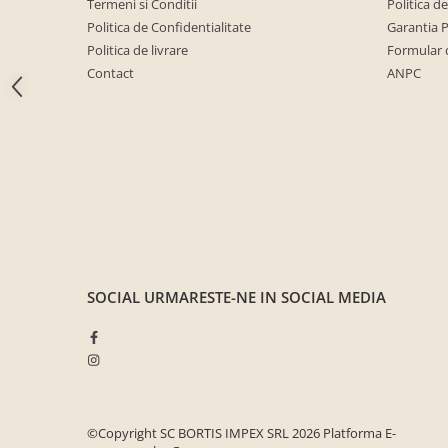
Termeni si Conditii
Politica d
Seturi mobilier birou complet
Politica de Confidentialitate
Garantia 
Camera copiilor
Politica de livrare
Formular 
Birouri camera copilului
Contact
ANPC
Canapele copii
Fotolii
Paturi pentru copii
Paturi supraetajate
Covoare
COVOARE CLASICE
COVOARE PUFOASE(SHAGGY)FIR
SOCIAL
URMARESTE-NE IN SOCIAL MEDIA
LUNG
Mobilier Gradina
Banci gradina si terasa
Mese gradina
Scaune de gradina
©Copyright SC BORTIS IMPEX SRL 2026
Platforma E-