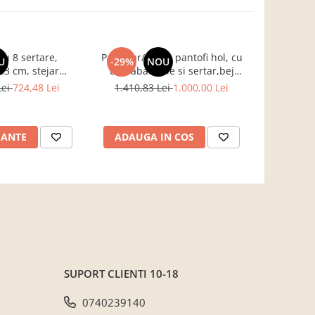
u 8 sertare,
Pantofar/dulap pantofi hol, cu
Birou pe col
U
-29%
NOU
-17%
3 cm, stejar
usi rabatabile si sertar,bej
B
entru hol, living,
crem casmir, pal+mdf casmir ,
Lei
724,48 Lei
1.410,83 Lei
1.000,00 Lei
761,3
ou, Bortis Impex
98x 55x34 cm, usa mdf cu
model riflaj, picioare negre,
butoni auriu, Bortis
IANTE
ADAUGA IN COS
ADAUG
SUPORT CLIENTI
10-18
0740239140