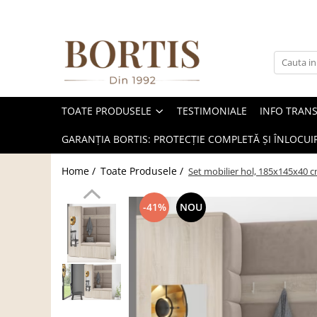
Toate Produsele
Living
Fotolii balansoar/relaxante
TOATE PRODUSELE
TESTIMONIALE
INFO TRAN
Canapele
Coltare/canapele in L
GARANȚIA BORTIS: PROTECȚIE COMPLETĂ ȘI ÎNLOCUIR
Comode
Home /
Toate Produsele /
Set mobilier hol, 185x145x40 c
Comode lux-ultramoderne
Comode stil clasic/rustic
-41%
NOU
Fotolii
Fotolii extensibile
Masute de cafea
Mese sufragerie/dining
Rafturi/ etajere carti