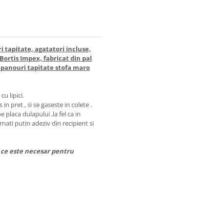
i tapitate, agatatori incluse,
Bortis Impex, fabricat din pal
 panouri tapitate stofa maro
u lipici.
in pret , si se gaseste in colete .
e placa dulapului ,la fel ca in
rnati putin adeziv din recipient si
t ce este necesar pentru