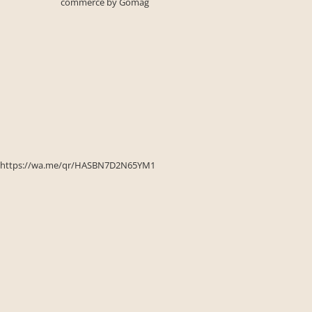
commerce by Gomag
Seturi de gradina
Sezlonguri
Sezlonguri de gradina si terasa
Electrocasnice incorporabile
,Chiuvete si baterii
Baterii bucatarie
Chiuvete bucatarie
Cuptoare cu microunde
incorporabile
https://wa.me/qr/HASBN7D2N65YM1
Cuptoare incorporabile
Hote
Masini de spalat vase
Oale sub presiune
Plite incorporabile
Prajitoare paine
Storcatoare