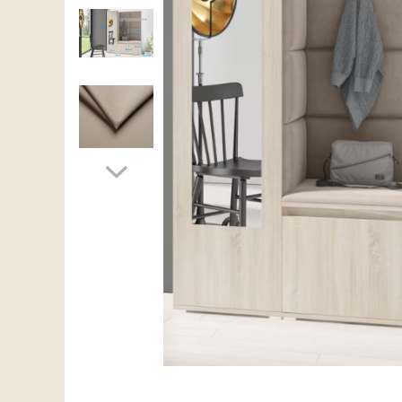
Scaune living/dining
Set mobilier Living
Seturi masa +scaune dining
Tabureti
Bucatarie
Suporturi si tavi
Chiuvete bucatarie
Mese bucatarie /dining
Mobilier/seturi de bucatarie
Scaune bucatarie
Scaune din lemn
Dormitor
Comode
Comode lux-ultramoderne