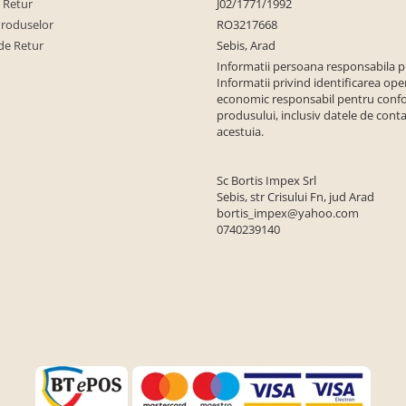
e Retur
J02/1771/1992
Produselor
RO3217668
de Retur
Sebis, Arad
Informatii persoana responsabila 
Informatii privind identificarea ope
economic responsabil pentru conf
produsului, inclusiv datele de conta
acestuia.
Sc Bortis Impex Srl
Sebis, str Crisului Fn, jud Arad
bortis_impex@yahoo.com
0740239140