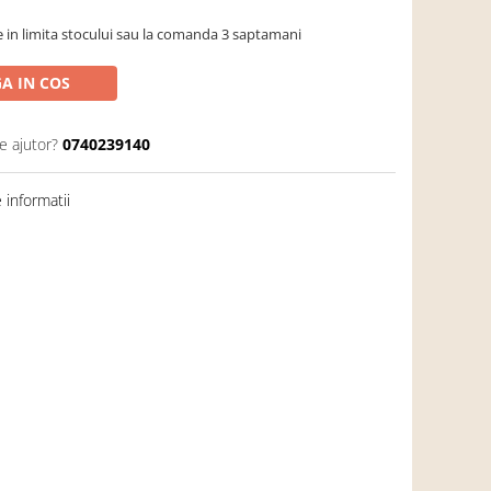
re in limita stocului sau la comanda 3 saptamani
A IN COS
e ajutor?
0740239140
informatii