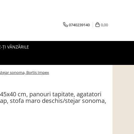
0740239140
0,00
-ȚI VÂNZĂRILE
/stejar sonoma, Bortis Impex
145x40 cm, panouri tapitate, agatatori
ulap, stofa maro deschis/stejar sonoma,