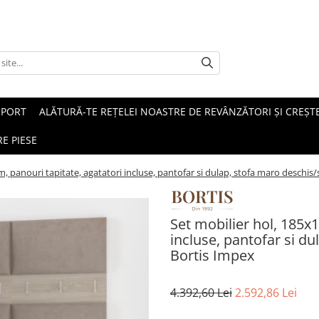
SPORT
ALĂTURĂ-TE REȚELEI NOASTRE DE REVÂNZĂTORI ȘI CREȘTE
E PIESE
m, panouri tapitate, agatatori incluse, pantofar si dulap, stofa maro deschis
Set mobilier hol, 185x
incluse, pantofar si d
Bortis Impex
4.392,60 Lei
2.592,86 Lei