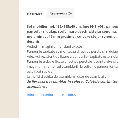
Dulapuri haine si Sifoniere
Masute de toaleta
Review-uri
(0)
Descriere
Noptiere dormitor
Paturi cu saltea inclusa(pachet
Set mobilier hol, 185x145x40 cm, Ime14- try03 , panour
promo)
pantofar si dulap, stofa maro deschis/stejar sonoma, 
melaminat , 16 mm grosime , culoare stejar sonoma ,
Paturi de 1 persoana
deschis.
Vedeti in imagini dimensiuni exacte .
Paturi lemn & pal
Panourile tapitate se monteaza direct pe perete si in dulap c
Paturi metalice
Adezivul rezistent de fixare a panourilor tapitate este inclus 
Panourile trebuie fixate direct pe peretele locuintei dvs si p
Paturi tapitate
imagini , in momentul asamblarii , la colturile panourilor tu
Saltele
este fixat rapid .
Urmariti si schita de asamblare , usor de asamblat .
Seturi dormitoare complete
Se livreaza neasamblat,in colete . Coletele contin to
asamblare .
Suporturi saltea/Somiere/Gratii
pentru pat
Informatii conformitate produs
Mobilier Hol/Cuiere
Banci pentru asteptare
Colectia casmir -seturi