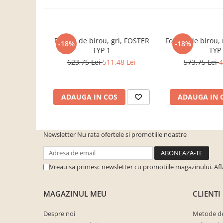
cuiere/mobila hol Rai casmir
Pantofare Hol
Set mobilier Hol modern cu
Fotoliu de birou, gri, FOSTER
Fotoliu de birou
-18%
-18%
panouri tapitate
TYP 1
TYP
623,75 Lei
511,48 Lei
573,75 Lei
4
Seturi hol cuiere
Mobilier Birou
Fotolii
ADAUGA IN COS
ADAUGA IN 
Birouri
Birouri pe colt
Newsletter
Nu rata ofertele si promotiile noastre
Canapele birou
Dulapuri birou/bibliorafturi
Vreau sa primesc newsletter cu promotiile magazinului. Af
Mese birou
rafturi/etajere carti
MAGAZINUL MEU
CLIENTI
Scaune Birou
Despre noi
Metode de
Scaune conferinta-vizitator