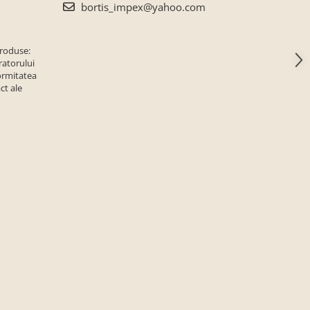
bortis_impex@yahoo.com
produse:
ratorului
ormitatea
ct ale