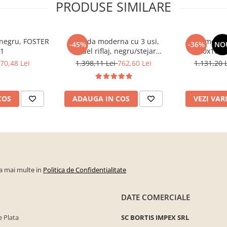
PRODUSE SIMILARE
, negru, FOSTER
Comoda moderna cu 3 usi,
Comoda c
-45%
-36%
NO
 1
model riflaj, negru/stejar
120x100x3
artisan, 120x88x44 cm, Bortis
sonoma/alb, p
70,48 Lei
1.398,11 Lei
762,60 Lei
1.131,20 
impex
dormitor, bir
COS
ADAUGA IN COS
VEZI VAR
la mai multe in
Politica de Confidentialitate
DATE COMERCIALE
 Plata
SC BORTIS IMPEX SRL