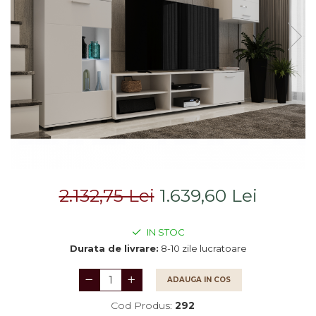
Saltele
Scaune living/dining
Seturi dormitoare
Set mobilier Living
complete
Seturi masa +scaune
Suporturi
dining
saltea/Somiere/Gratii
Tabureti
pentru pat
2.132,75 Lei
1.639,60 Lei
IN STOC
Durata de livrare:
8-10 zile lucratoare
ADAUGA IN COS
Cod Produs:
292