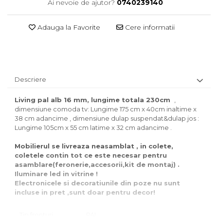
Ai nevoie de ajutor?
0740239140
Adauga la Favorite
Cere informatii
Descriere
Living pal alb 16 mm, lungime totala 230cm
,
dimensiune comoda tv: Lungime 175 cm x 40cm inaltime x
38 cm adancime , dimensiune dulap suspendat&dulap jos :
Lungime 105cm x 55 cm latime x 32 cm adancime .
Mobilierul se livreaza neasamblat , in colete,
coletele contin tot ce este necesar pentru
asamblare(feronerie,accesorii,kit de montaj) .
Iluminare led in vitrine !
Electronicele si decoratiunile din poze nu sunt
incluse in pret ,sunt doar pentru decor!
Tip fronturi
PAL