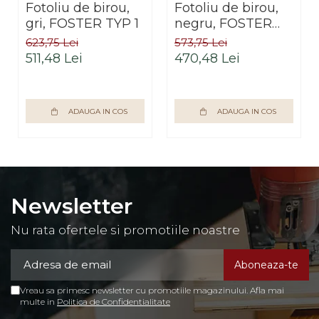
Fotoliu de birou,
Fotoliu de birou,
gri, FOSTER TYP 1
negru, FOSTER
TYP 1
623,75 Lei
573,75 Lei
511,48 Lei
470,48 Lei
ADAUGA IN COS
ADAUGA IN COS
Newsletter
Nu rata ofertele si promotiile noastre
Vreau sa primesc newsletter cu promotiile magazinului. Afla mai
multe in
Politica de Confidentialitate