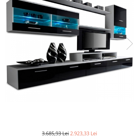
Seturi dormitoare complete
Set mobilier Living
Suporturi saltea/Somiere/Gratii
Seturi masa +scaune dining
pentru pat
Tabureti
3.685,93 Lei
2.923,33 Lei