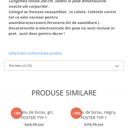
Lungimea totala 250 cm ,vedeti in poze dimensiunile
exacte ale corpurilor .
Livingul se livreaza neasamblat , in colete. Coletele contin
tot ce este necesar pentru
asamblare(accesorii,feronerie,kit de asamblare ) .
Decoratiunile si electronicele din poze nu sunt incluse in
pret , sunt doar pentru decor !
Informatii conformitate produs
Review-uri
(0)
PRODUSE SIMILARE
Fotoliu de birou, gri,
Fotoliu de birou, negru,
-18%
-18%
FOSTER TYP 1
FOSTER TYP 1
623,75 Lei
573,75 Lei