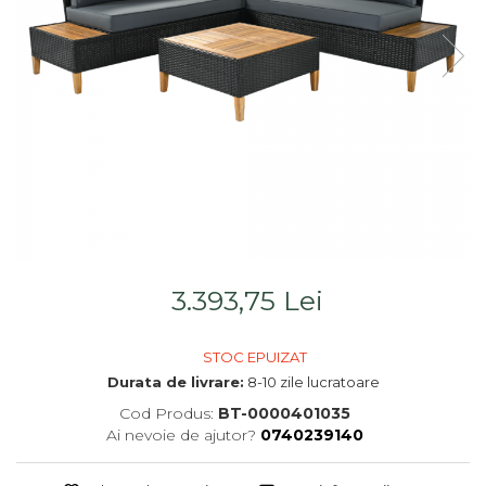
Saltele
Scaune living/dining
Seturi dormitoare
Set mobilier Living
complete
Seturi masa +scaune
Suporturi
dining
saltea/Somiere/Gratii
Tabureti
pentru pat
3.393,75 Lei
STOC EPUIZAT
Durata de livrare:
8-10 zile lucratoare
Cod Produs:
BT-0000401035
Ai nevoie de ajutor?
0740239140