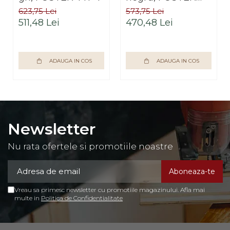
TYP 1
623,75 Lei
573,75 Lei
511,48 Lei
470,48 Lei
ADAUGA IN COS
ADAUGA IN COS
Newsletter
Nu rata ofertele si promotiile noastre
Vreau sa primesc newsletter cu promotiile magazinului. Afla mai
multe in
Politica de Confidentialitate