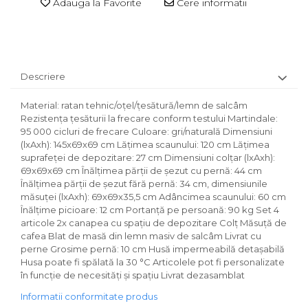
Adauga la Favorite
Cere informatii
Descriere
Material: ratan tehnic/oţel/ţesătură/lemn de salcâm
Rezistenţa ţesăturii la frecare conform testului Martindale:
95 000 cicluri de frecare Culoare: gri/naturală Dimensiuni
(lxAxh): 145x69x69 cm Lăţimea scaunului: 120 cm Lăţimea
suprafeţei de depozitare: 27 cm Dimensiuni colţar (lxAxh):
69x69x69 cm Înălţimea părţii de şezut cu pernă: 44 cm
Înălţimea părţii de şezut fără pernă: 34 cm, dimensiunile
măsuţei (lxAxh): 69x69x35,5 cm Adâncimea scaunului: 60 cm
Înălţime picioare: 12 cm Portanţă pe persoană: 90 kg Set 4
articole 2x canapea cu spaţiu de depozitare Colţ Măsuţă de
cafea Blat de masă din lemn masiv de salcâm Livrat cu
perne Grosime pernă: 10 cm Husă impermeabilă detaşabilă
Husa poate fi spălată la 30 °C Articolele pot fi personalizate
în funcţie de necesităţi şi spaţiu Livrat dezasamblat
Informatii conformitate produs