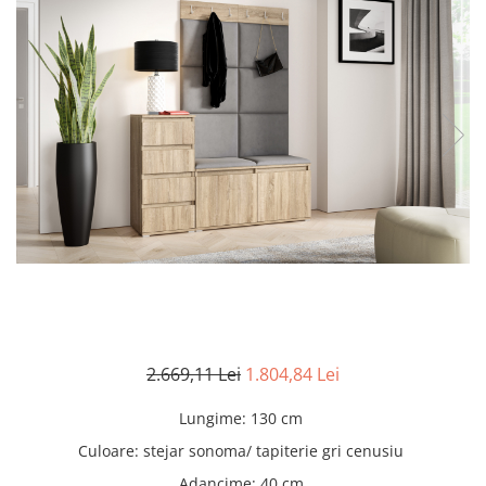
Scaune living/dining
Set mobilier Living
Seturi masa +scaune dining
Tabureti
Bucatarie
Suporturi si tavi
Chiuvete bucatarie
Mese bucatarie /dining
Mobilier/seturi de bucatarie
Scaune bucatarie
Scaune din lemn
2.669,11 Lei
1.804,84 Lei
Dormitor
Lungime
:
130 cm
Comode
Culoare
:
stejar sonoma/ tapiterie gri cenusiu
Comode lux-ultramoderne
Adancime
:
40 cm