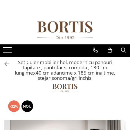
Toate Produsele
Living
Fotolii balansoar/relaxante
Canapele
Coltare/canapele in L
Set Cuier mobilier hol, modern cu panouri
Comode
tapitate , pantofar si comoda , 130 cm
lungimex40 cm adancime x 185 cm inaltime,
Comode lux-ultramoderne
stejar sonoma/gri inchis,
Comode stil clasic/rustic
Fotolii
Fotolii extensibile
-32%
NOU
Masute de cafea
Mese sufragerie/dining
Rafturi/ etajere carti