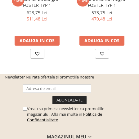
-18%
-18%
Seturi mobilier birou complet
FOSTER TYP 1
FOSTER TYP 1
623,75 Lei
573,75 Lei
Camera copiilor
511,48 Lei
470,48 Lei
Birouri camera copilului
Canapele copii
ADAUGA IN COS
ADAUGA IN COS
Fotolii
Paturi pentru copii
Paturi supraetajate
Covoare
Newsletter
Nu rata ofertele si promotiile noastre
COVOARE CLASICE
COVOARE PUFOASE(SHAGGY)FIR
LUNG
Mobilier Gradina
Vreau sa primesc newsletter cu promotiile
Banci gradina si terasa
magazinului. Afla mai multe in
Politica de
Confidentialitate
Mese gradina
Scaune de gradina
MAGAZINUL MEU