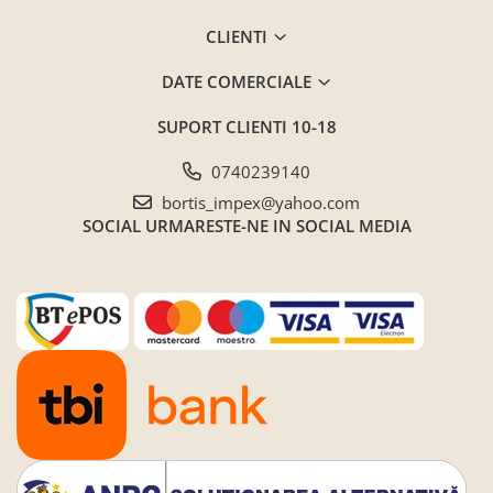
Seturi de gradina
CLIENTI
Sezlonguri
Sezlonguri de gradina si terasa
DATE COMERCIALE
Electrocasnice incorporabile
SUPORT CLIENTI
10-18
,Chiuvete si baterii
Baterii bucatarie
0740239140
Chiuvete bucatarie
bortis_impex@yahoo.com
SOCIAL
URMARESTE-NE IN SOCIAL MEDIA
Cuptoare cu microunde
incorporabile
Cuptoare incorporabile
Hote
Masini de spalat vase
Oale sub presiune
Plite incorporabile
Prajitoare paine
Storcatoare