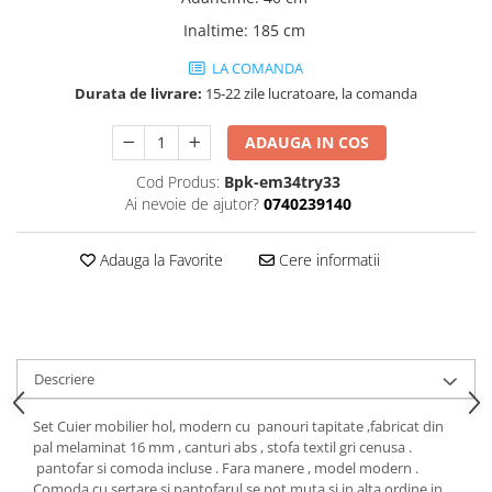
Dulapuri haine si Sifoniere
Inaltime
:
185 cm
Masute de toaleta
LA COMANDA
Noptiere dormitor
Durata de livrare:
15-22 zile lucratoare, la comanda
Paturi cu saltea inclusa(pachet
promo)
ADAUGA IN COS
Paturi de 1 persoana
Cod Produs:
Bpk-em34try33
Paturi lemn & pal
Ai nevoie de ajutor?
0740239140
Paturi metalice
Adauga la Favorite
Cere informatii
Paturi tapitate
Saltele
Seturi dormitoare complete
Suporturi saltea/Somiere/Gratii
Descriere
pentru pat
Mobilier Hol/Cuiere
Set Cuier mobilier hol, modern cu panouri tapitate ,fabricat din
pal melaminat 16 mm , canturi abs , stofa textil gri cenusa .
Banci pentru asteptare
pantofar si comoda incluse . Fara manere , model modern .
Colectia casmir -seturi
Comoda cu sertare si pantofarul se pot muta si in alta ordine in