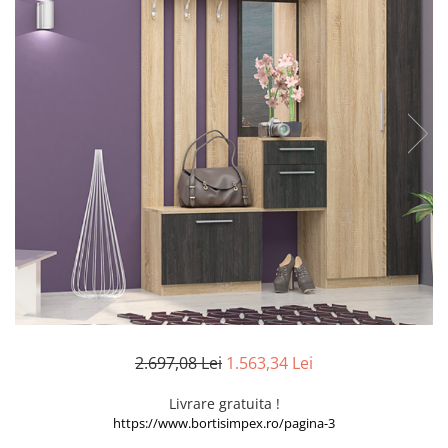
Seturi dormitoare complete
Set mobilier Living
Suporturi saltea/Somiere/Gratii
Seturi masa +scaune dining
pentru pat
Tabureti
2.697,08 Lei
1.563,34 Lei
Livrare gratuita !
https://www.bortisimpex.ro/pagina-3