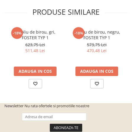
PRODUSE SIMILARE
Fotoliu de birou, gri,
Fotoliu de birou, negru,
-18%
-18%
FOSTER TYP 1
FOSTER TYP 1
623,75 Lei
573,75 Lei
511,48 Lei
470,48 Lei
ADAUGA IN COS
ADAUGA IN COS
Newsletter
Nu rata ofertele si promotiile noastre