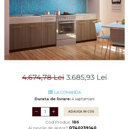
Saltele
Scaune living/dining
Seturi dormitoare
Set mobilier Living
complete
Seturi masa +scaune
Suporturi
dining
saltea/Somiere/Gratii
Tabureti
pentru pat
4.674,78 Lei
3.685,93 Lei
LA COMANDA
Durata de livrare:
4 saptamani
ADAUGA IN COS
Cod Produs:
186
Ai nevoie de ajutor?
0740239140