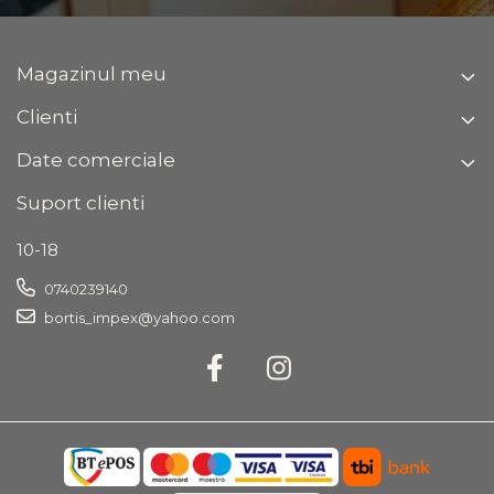
(cm)
cm
Grosime blat
28 mm
Magazinul meu
Clienti
Brand:
Bortis Impex
Date comerciale
Suport clienti
10-18
0740239140
bortis_impex@yahoo.com