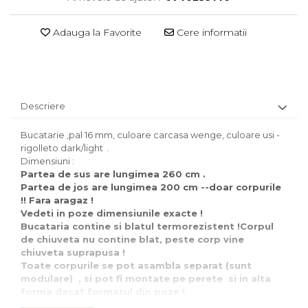
Adauga la Favorite
Cere informatii
Descriere
Bucatarie ,pal 16 mm, culoare carcasa wenge, culoare usi -
rigolleto dark/light .
Dimensiuni :
Partea de sus are lungimea 260 cm .
Partea de jos are lungimea 200 cm --doar corpurile
!! Fara aragaz !
Vedeti in poze dimensiunile exacte !
Bucataria contine si blatul termorezistent !Corpul
de chiuveta nu contine blat, peste corp vine
chiuveta suprapusa !
Toate corpurile se pot asambla separat (sunt
modulare) , si pot fi montate pe perete si in alta
forma decat formatul din poze !
Bucataria se livreaza neasamblata , in colete.