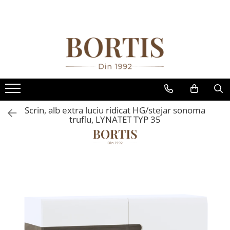
Toate Produsele
Living
Fotolii balansoar/relaxante
Canapele
Coltare/canapele in L
Scrin, alb extra luciu ridicat HG/stejar sonoma
Comode
truflu, LYNATET TYP 35
Comode lux-ultramoderne
Comode stil clasic/rustic
Fotolii
Fotolii extensibile
Masute de cafea
Mese sufragerie/dining
Rafturi/ etajere carti