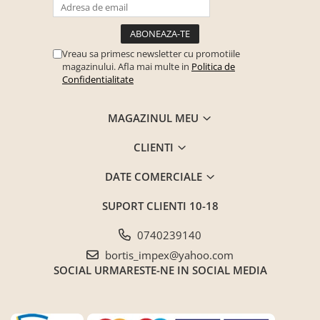
Seturi mobilier birou complet
Camera copiilor
Birouri camera copilului
Vreau sa primesc newsletter cu promotiile
magazinului. Afla mai multe in
Politica de
Canapele copii
Confidentialitate
Fotolii
Paturi pentru copii
MAGAZINUL MEU
Paturi supraetajate
CLIENTI
Covoare
DATE COMERCIALE
COVOARE CLASICE
COVOARE PUFOASE(SHAGGY)FIR
SUPORT CLIENTI
10-18
LUNG
0740239140
Mobilier Gradina
bortis_impex@yahoo.com
Banci gradina si terasa
SOCIAL
URMARESTE-NE IN SOCIAL MEDIA
Mese gradina
Scaune de gradina