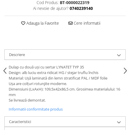
Dulapuri haine si Sifoniere
Cod Produs:
BT-0000022319
Ai nevoie de ajutor?
0740239140
Masute de toaleta
Noptiere dormitor
Adauga la Favorite
Cere informatii
Paturi cu saltea inclusa(pachet
promo)
Paturi de 1 persoana
Paturi lemn & pal
Descriere
Paturi metalice
Dulap cu două uşi cu sertar LYNATET TYP 35
Paturi tapitate
Design: alb luciu extra ridicat HG / stejar truflu închis
Material: Uşă laminată din lemn stratificat PAL / MDF folie
Saltele
Uşa are colţuri rotunjite moderne.
Seturi dormitoare complete
Dimensiuni (LxAxH): 109,5x42x86,5 cm. Grosimea materialului: 16
mm
Suporturi saltea/Somiere/Gratii
Se livrează demontat.
pentru pat
Informatii conformitate produs
Mobilier Hol/Cuiere
Banci pentru asteptare
Caracteristici
Colectia casmir -seturi