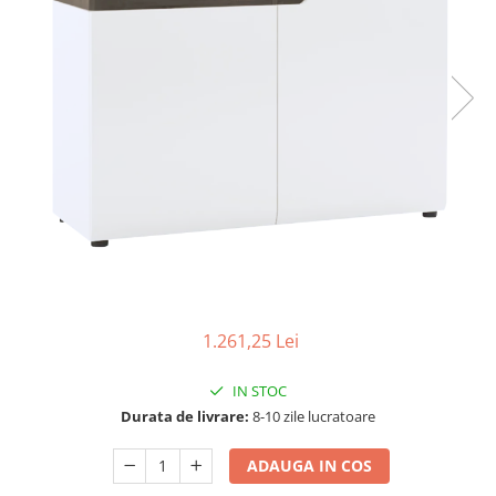
Scaune living/dining
Set mobilier Living
Seturi masa +scaune dining
Tabureti
Bucatarie
Suporturi si tavi
Chiuvete bucatarie
Mese bucatarie /dining
Mobilier/seturi de bucatarie
Scaune bucatarie
1.261,25 Lei
Scaune din lemn
IN STOC
Dormitor
Durata de livrare:
8-10 zile lucratoare
Comode
Comode lux-ultramoderne
ADAUGA IN COS