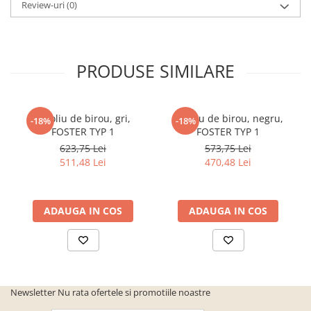
Review-uri
(0)
cuiere/mobila hol Rai casmir
Pantofare Hol
Set mobilier Hol modern cu
PRODUSE SIMILARE
panouri tapitate
Seturi hol cuiere
Mobilier Birou
Fotoliu de birou, gri,
Fotoliu de birou, negru,
-18%
-18%
Fotolii
FOSTER TYP 1
FOSTER TYP 1
623,75 Lei
573,75 Lei
Birouri
511,48 Lei
470,48 Lei
Birouri pe colt
Canapele birou
ADAUGA IN COS
ADAUGA IN COS
Dulapuri birou/bibliorafturi
Mese birou
rafturi/etajere carti
Scaune Birou
Newsletter
Nu rata ofertele si promotiile noastre
Scaune conferinta-vizitator