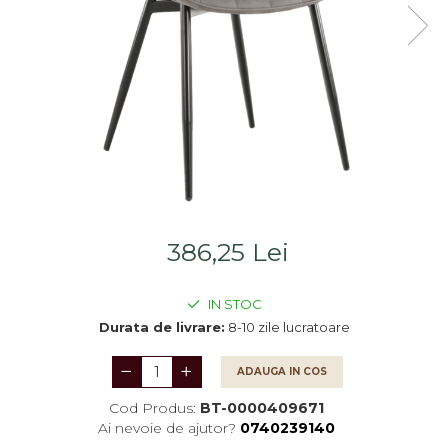
Saltele
Scaune living/dining
Seturi dormitoare
Set mobilier Living
complete
Seturi masa +scaune
Suporturi
dining
saltea/Somiere/Gratii
Tabureti
pentru pat
386,25 Lei
IN STOC
Durata de livrare:
8-10 zile lucratoare
ADAUGA IN COS
Cod Produs:
BT-0000409671
Ai nevoie de ajutor?
0740239140