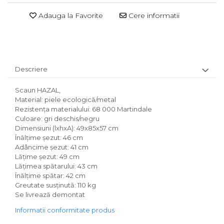
Adauga la Favorite
Cere informatii
Descriere
Scaun HAZAL,
Material: piele ecologică/metal
Rezistenţa materialului: 68 000 Martindale
Culoare: gri deschis/negru
Dimensiuni (lxhxA): 49x85x57 cm
Înălţime şezut: 46 cm
Adâncime şezut: 41 cm
Lăţime şezut: 49 cm
Lăţimea spătarului: 43 cm
Înălţime spătar: 42 cm
Greutate susţinută: 110 kg
Se livrează demontat
Informatii conformitate produs