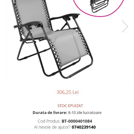
Seturi dormitoare complete
Set mobilier Living
Suporturi saltea/Somiere/Gratii
Seturi masa +scaune dining
pentru pat
Tabureti
306,25 Lei
STOC EPUIZAT
Durata de livrare:
8-10 zile lucratoare
Cod Produs:
BT-0000401084
Ai nevoie de ajutor?
0740239140