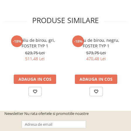
PRODUSE SIMILARE
Fotoliu de birou, gri,
Fotoliu de birou, negru,
-18%
-18%
FOSTER TYP 1
FOSTER TYP 1
623,75 Lei
573,75 Lei
511,48 Lei
470,48 Lei
ADAUGA IN COS
ADAUGA IN COS
Newsletter
Nu rata ofertele si promotiile noastre