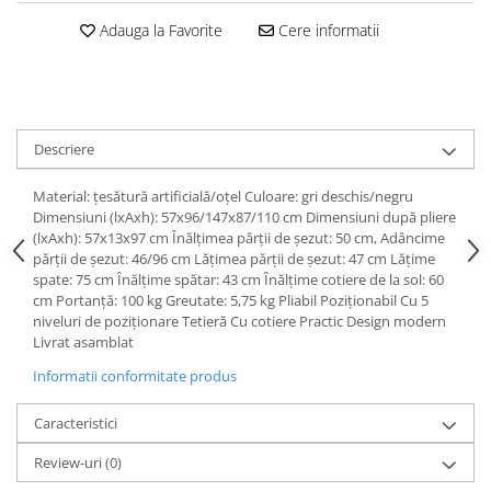
Adauga la Favorite
Cere informatii
Descriere
Material: ţesătură artificială/oţel Culoare: gri deschis/negru
Dimensiuni (lxAxh): 57x96/147x87/110 cm Dimensiuni după pliere
(lxAxh): 57x13x97 cm Înălţimea părţii de şezut: 50 cm, Adâncime
părţii de şezut: 46/96 cm Lăţimea părţii de şezut: 47 cm Lăţime
spate: 75 cm Înălţime spătar: 43 cm Înălţime cotiere de la sol: 60
cm Portanţă: 100 kg Greutate: 5,75 kg Pliabil Poziţionabil Cu 5
niveluri de poziţionare Tetieră Cu cotiere Practic Design modern
Livrat asamblat
Informatii conformitate produs
Caracteristici
Review-uri
(0)