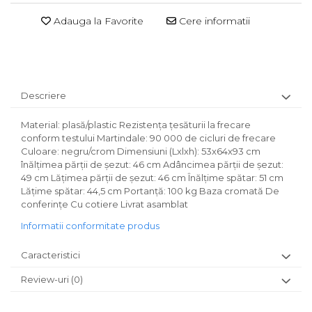
Adauga la Favorite
Cere informatii
Descriere
Material: plasă/plastic Rezistenţa ţesăturii la frecare
conform testului Martindale: 90 000 de cicluri de frecare
Culoare: negru/crom Dimensiuni (Lxlxh): 53x64x93 cm
înălţimea părţii de şezut: 46 cm Adâncimea părţii de şezut:
49 cm Lăţimea părţii de şezut: 46 cm Înălţime spătar: 51 cm
Lăţime spătar: 44,5 cm Portanţă: 100 kg Baza cromată De
conferinţe Cu cotiere Livrat asamblat
Informatii conformitate produs
Caracteristici
Review-uri
(0)