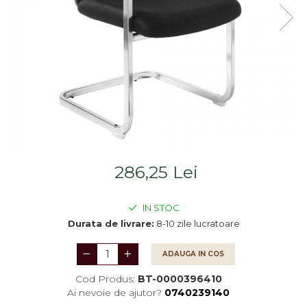
Saltele
Scaune living/dining
Seturi dormitoare
Set mobilier Living
complete
Seturi masa +scaune
Suporturi
dining
saltea/Somiere/Gratii
Tabureti
pentru pat
286,25 Lei
IN STOC
Durata de livrare:
8-10 zile lucratoare
ADAUGA IN COS
Cod Produs:
BT-0000396410
Ai nevoie de ajutor?
0740239140