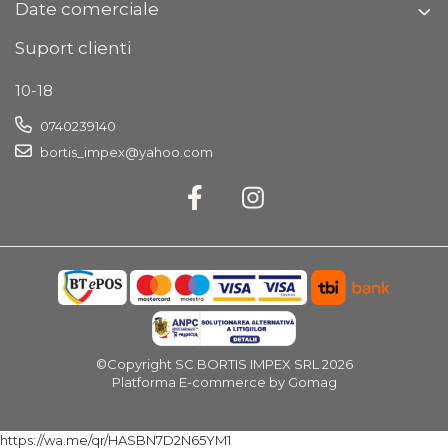
Date comerciale
Suport clienti
10-18
0740239140
bortis_impex@yahoo.com
©Copyright SC BORTIS IMPEX SRL 2026
Platforma E-commerce by Gomag
https://wa.me/qr/HASBN7D2N65YM1