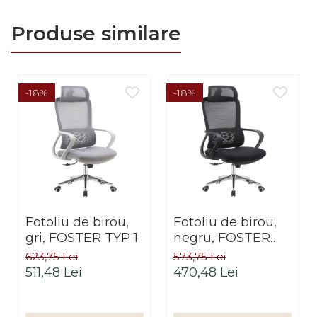
Produse similare
-18%
-18%
Fotoliu de birou,
Fotoliu de birou,
gri, FOSTER TYP 1
negru, FOSTER
TYP 1
623,75 Lei
573,75 Lei
511,48 Lei
470,48 Lei