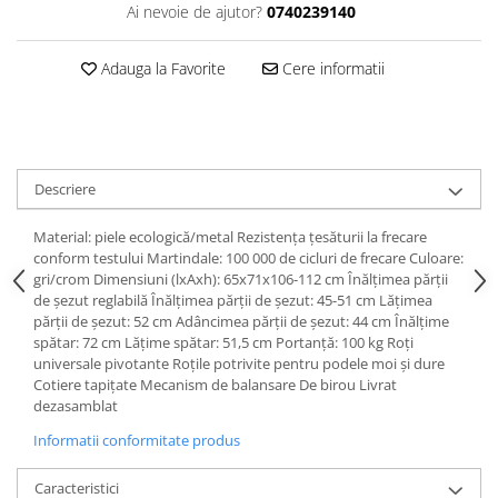
Dulapuri haine si Sifoniere
Ai nevoie de ajutor?
0740239140
Masute de toaleta
Adauga la Favorite
Cere informatii
Noptiere dormitor
Paturi cu saltea inclusa(pachet
promo)
Paturi de 1 persoana
Descriere
Paturi lemn & pal
Paturi metalice
Material: piele ecologică/metal Rezistenţa ţesăturii la frecare
conform testului Martindale: 100 000 de cicluri de frecare Culoare:
Paturi tapitate
gri/crom Dimensiuni (lxAxh): 65x71x106-112 cm Înălţimea părţii
de şezut reglabilă Înălţimea părţii de şezut: 45-51 cm Lăţimea
Saltele
părţii de şezut: 52 cm Adâncimea părţii de şezut: 44 cm Înălţime
Seturi dormitoare complete
spătar: 72 cm Lăţime spătar: 51,5 cm Portanţă: 100 kg Roţi
universale pivotante Roţile potrivite pentru podele moi şi dure
Suporturi saltea/Somiere/Gratii
Cotiere tapiţate Mecanism de balansare De birou Livrat
pentru pat
dezasamblat
Mobilier Hol/Cuiere
Informatii conformitate produs
Banci pentru asteptare
Caracteristici
Colectia casmir -seturi