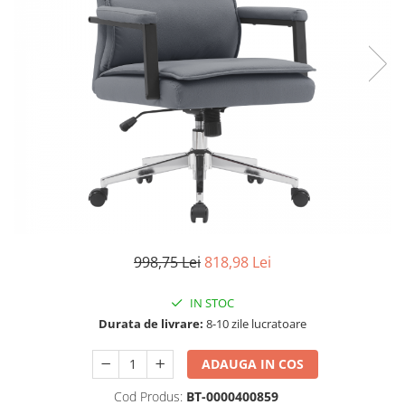
Scaune living/dining
Set mobilier Living
Seturi masa +scaune dining
Tabureti
Bucatarie
Suporturi si tavi
Chiuvete bucatarie
Mese bucatarie /dining
Mobilier/seturi de bucatarie
998,75 Lei
818,98 Lei
Scaune bucatarie
Scaune din lemn
IN STOC
Durata de livrare:
8-10 zile lucratoare
Dormitor
Comode
ADAUGA IN COS
Comode lux-ultramoderne
Cod Produs:
BT-0000400859