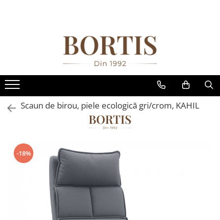
Toate Produsele
Living
Fotolii balansoar/relaxante
Canapele
Coltare/canapele in L
Scaun de birou, piele ecologică gri/crom, KAHIL
Comode
Comode lux-ultramoderne
Comode stil clasic/rustic
-18%
Fotolii
Fotolii extensibile
Masute de cafea
Mese sufragerie/dining
Rafturi/ etajere carti