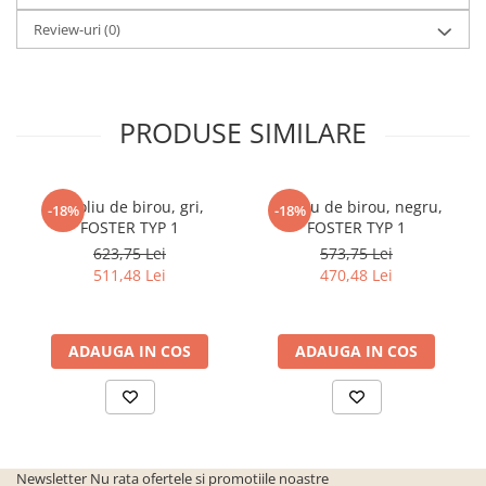
cuiere/mobila hol Rai casmir
Review-uri
(0)
Pantofare Hol
Set mobilier Hol modern cu
panouri tapitate
PRODUSE SIMILARE
Seturi hol cuiere
Mobilier Birou
Fotolii
Fotoliu de birou, gri,
Fotoliu de birou, negru,
-18%
-18%
FOSTER TYP 1
FOSTER TYP 1
Birouri
623,75 Lei
573,75 Lei
Birouri pe colt
511,48 Lei
470,48 Lei
Canapele birou
Dulapuri birou/bibliorafturi
ADAUGA IN COS
ADAUGA IN COS
Mese birou
rafturi/etajere carti
Scaune Birou
Scaune conferinta-vizitator
Newsletter
Nu rata ofertele si promotiile noastre