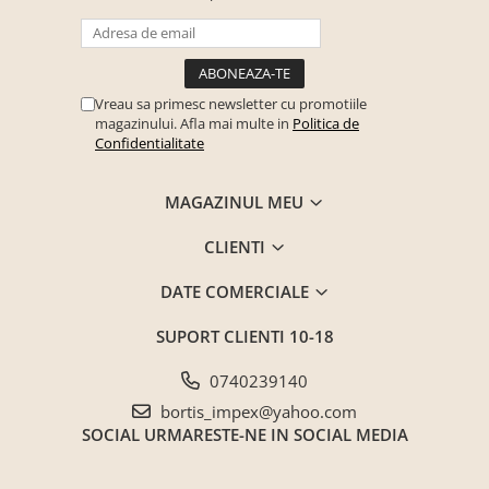
Seturi mobilier birou complet
Camera copiilor
Birouri camera copilului
Vreau sa primesc newsletter cu promotiile
Canapele copii
magazinului. Afla mai multe in
Politica de
Confidentialitate
Fotolii
Paturi pentru copii
MAGAZINUL MEU
Paturi supraetajate
CLIENTI
Covoare
COVOARE CLASICE
DATE COMERCIALE
COVOARE PUFOASE(SHAGGY)FIR
LUNG
SUPORT CLIENTI
10-18
Mobilier Gradina
0740239140
Banci gradina si terasa
bortis_impex@yahoo.com
Mese gradina
SOCIAL
URMARESTE-NE IN SOCIAL MEDIA
Scaune de gradina