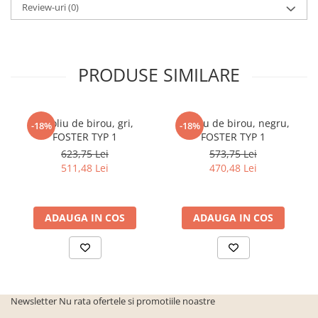
Review-uri
(0)
PRODUSE SIMILARE
Fotoliu de birou, gri,
Fotoliu de birou, negru,
-18%
-18%
FOSTER TYP 1
FOSTER TYP 1
623,75 Lei
573,75 Lei
511,48 Lei
470,48 Lei
ADAUGA IN COS
ADAUGA IN COS
Newsletter
Nu rata ofertele si promotiile noastre