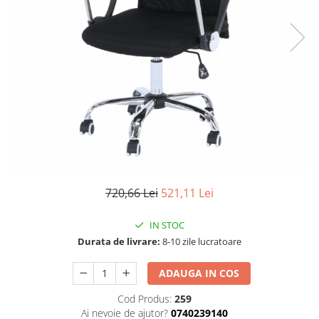
Seturi dormitoare complete
Set mobilier Living
Suporturi saltea/Somiere/Gratii
Seturi masa +scaune dining
pentru pat
Tabureti
720,66 Lei
521,11 Lei
IN STOC
Durata de livrare:
8-10 zile lucratoare
ADAUGA IN COS
Cod Produs:
259
Ai nevoie de ajutor?
0740239140