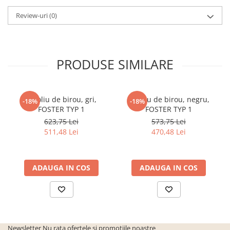
Review-uri
(0)
PRODUSE SIMILARE
Fotoliu de birou, gri,
Fotoliu de birou, negru,
-18%
-18%
FOSTER TYP 1
FOSTER TYP 1
623,75 Lei
573,75 Lei
511,48 Lei
470,48 Lei
ADAUGA IN COS
ADAUGA IN COS
Newsletter
Nu rata ofertele si promotiile noastre