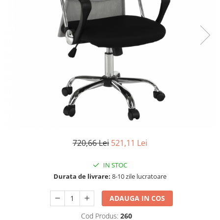
Seturi dormitoare complete
Set mobilier Living
Suporturi saltea/Somiere/Gratii
Seturi masa +scaune dining
pentru pat
Tabureti
720,66 Lei
521,11 Lei
IN STOC
Durata de livrare:
8-10 zile lucratoare
ADAUGA IN COS
Cod Produs:
260