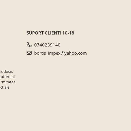
SUPORT CLIENTI
10-18
0740239140
bortis_impex@yahoo.com
produse:
ratorului
ormitatea
ct ale