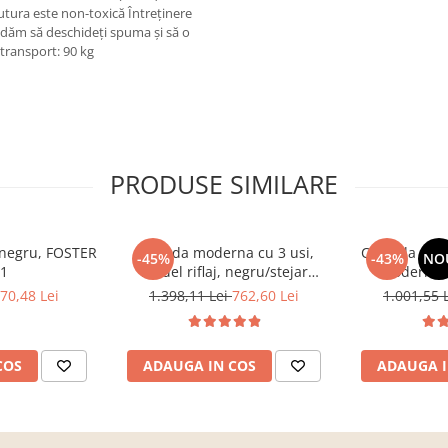
tura este non-toxică Întreţinere
dăm să deschideţi spuma şi să o
 transport: 90 kg
PRODUSE SIMILARE
, negru, FOSTER
Comoda moderna cu 3 usi,
Comoda cu 3 s
-45%
-43%
NO
 1
model riflaj, negru/stejar
moderna, 
artisan, 120x88x44 cm, Bortis
120x85x33 cm
70,48 Lei
1.398,11 Lei
762,60 Lei
1.001,55 
impex
pentru livin
Bort
COS
ADAUGA IN COS
ADAUGA I