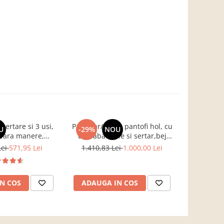
ertare si 3 usi,
Pantofar/dulap pantofi hol, cu
Birou pe col
U
-29%
NOU
-17%
fara manere,
usi rabatabile si sertar,bej
B
, stejar sonoma,
crem casmir, pal+mdf casmir ,
Lei
571,95 Lei
1.410,83 Lei
1.000,00 Lei
761,3
g, dormitor, hol,
98x 55x34 cm, usa mdf cu
is Impex
model riflaj, picioare negre,
butoni auriu, Bortis
N COS
ADAUGA IN COS
ADAUG