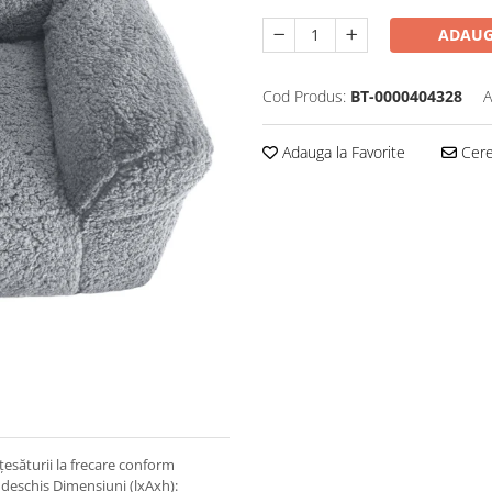
ADAUG
Cod Produs:
BT-0000404328
A
Adauga la Favorite
Cere 
esăturii la frecare conform
i deschis Dimensiuni (lxAxh):