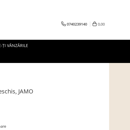
0740239140
0,00
-ȚI VÂNZĂRILE
deschis, JAMO
oare