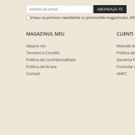
cuiere/mobila hol Rai casmir
Pantofare Hol
Vreau sa primesc newsletter cu promotiile magazinului. Af
Set mobilier Hol modern cu
panouri tapitate
MAGAZINUL MEU
CLIENTI
Seturi hol cuiere
Despre noi
Metode de
Mobilier Birou
Termeni si Conditii
Politica d
Fotolii
Politica de Confidentialitate
Garantia 
Birouri
Politica de livrare
Formular 
Contact
ANPC
Birouri pe colt
Canapele birou
Dulapuri birou/bibliorafturi
Mese birou
rafturi/etajere carti
Scaune Birou
Scaune conferinta-vizitator