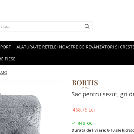
SPORT
ALĂTURĂ-TE REȚELEI NOASTRE DE REVÂNZĂTORI ȘI CREȘTE
E PIESE
 JAMO
Sac pentru şezut, gri 
468,75 Lei
IN STOC
Durata de livrare:
8-10 zile lucrat