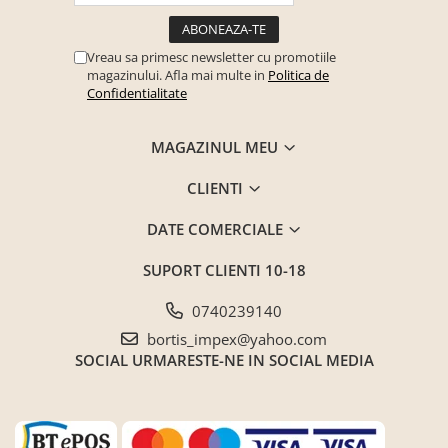
Seturi mobilier birou complet
Camera copiilor
Vreau sa primesc newsletter cu promotiile
Birouri camera copilului
magazinului. Afla mai multe in
Politica de
Confidentialitate
Canapele copii
Fotolii
MAGAZINUL MEU
Paturi pentru copii
CLIENTI
Paturi supraetajate
Covoare
DATE COMERCIALE
COVOARE CLASICE
SUPORT CLIENTI
10-18
COVOARE PUFOASE(SHAGGY)FIR
LUNG
0740239140
Mobilier Gradina
bortis_impex@yahoo.com
SOCIAL
URMARESTE-NE IN SOCIAL MEDIA
Banci gradina si terasa
Mese gradina
Scaune de gradina