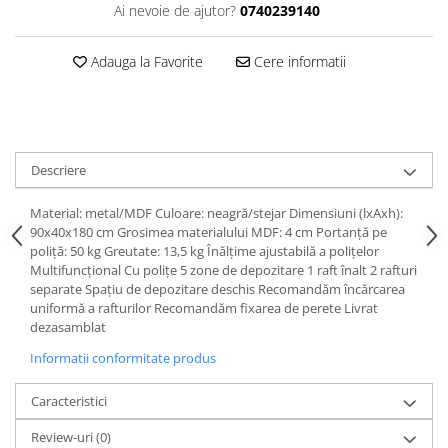
Dulapuri haine si Sifoniere
Ai nevoie de ajutor?
0740239140
Masute de toaleta
Adauga la Favorite
Cere informatii
Noptiere dormitor
Paturi cu saltea inclusa(pachet
promo)
Paturi de 1 persoana
Descriere
Paturi lemn & pal
Paturi metalice
Material: metal/MDF Culoare: neagră/stejar Dimensiuni (lxAxh):
90x40x180 cm Grosimea materialului MDF: 4 cm Portanţă pe
Paturi tapitate
poliţă: 50 kg Greutate: 13,5 kg Înălţime ajustabilă a poliţelor
Multifuncţional Cu poliţe 5 zone de depozitare 1 raft înalt 2 rafturi
Saltele
separate Spaţiu de depozitare deschis Recomandăm încărcarea
Seturi dormitoare complete
uniformă a rafturilor Recomandăm fixarea de perete Livrat
dezasamblat
Suporturi saltea/Somiere/Gratii
pentru pat
Informatii conformitate produs
Mobilier Hol/Cuiere
Caracteristici
Banci pentru asteptare
Review-uri
(0)
Colectia casmir -seturi