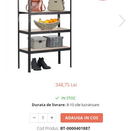
Scaune living/dining
Set mobilier Living
Seturi masa +scaune dining
Tabureti
Bucatarie
Suporturi si tavi
Chiuvete bucatarie
Mese bucatarie /dining
Mobilier/seturi de bucatarie
348,75 Lei
Scaune bucatarie
Scaune din lemn
IN STOC
Durata de livrare:
8-10 zile lucratoare
Dormitor
Comode
ADAUGA IN COS
Comode lux-ultramoderne
Cod Produs:
BT-0000401887