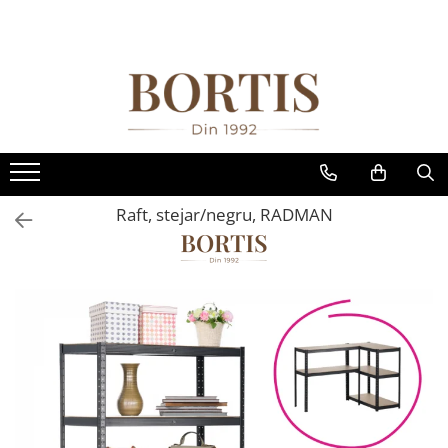
Toate Produsele
Living
Fotolii balansoar/relaxante
Canapele
Coltare/canapele in L
Raft, stejar/negru, RADMAN
Comode
Comode lux-ultramoderne
Comode stil clasic/rustic
Fotolii
Fotolii extensibile
Masute de cafea
Mese sufragerie/dining
Rafturi/ etajere carti