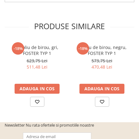
cuiere/mobila hol Rai casmir
Pantofare Hol
Set mobilier Hol modern cu
PRODUSE SIMILARE
panouri tapitate
Seturi hol cuiere
Fotoliu de birou, gri,
Fotoliu de birou, negru,
-18%
-18%
Mobilier Birou
FOSTER TYP 1
FOSTER TYP 1
Fotolii
623,75 Lei
573,75 Lei
Birouri
511,48 Lei
470,48 Lei
Birouri pe colt
Canapele birou
ADAUGA IN COS
ADAUGA IN COS
Dulapuri birou/bibliorafturi
Mese birou
rafturi/etajere carti
Scaune Birou
Newsletter
Nu rata ofertele si promotiile noastre
Scaune conferinta-vizitator