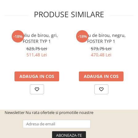
PRODUSE SIMILARE
Fotoliu de birou, gri,
Fotoliu de birou, negru,
-18%
-18%
FOSTER TYP 1
FOSTER TYP 1
623,75 Lei
573,75 Lei
511,48 Lei
470,48 Lei
ADAUGA IN COS
ADAUGA IN COS
Newsletter
Nu rata ofertele si promotiile noastre