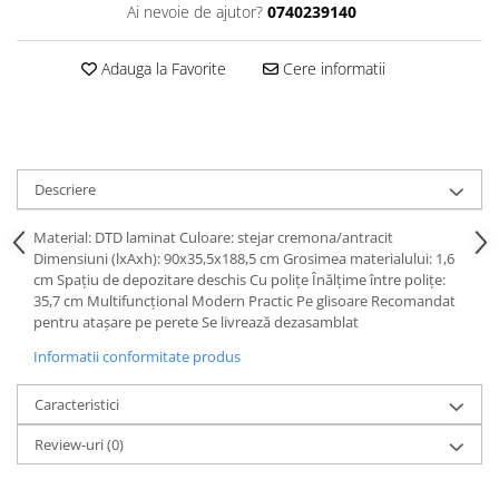
Ai nevoie de ajutor?
0740239140
Adauga la Favorite
Cere informatii
Descriere
Material: DTD laminat Culoare: stejar cremona/antracit
Dimensiuni (lxAxh): 90x35,5x188,5 cm Grosimea materialului: 1,6
cm Spaţiu de depozitare deschis Cu poliţe Înălţime între poliţe:
35,7 cm Multifuncţional Modern Practic Pe glisoare Recomandat
pentru ataşare pe perete Se livrează dezasamblat
Informatii conformitate produs
Caracteristici
Review-uri
(0)