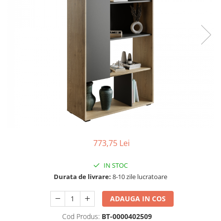
Seturi dormitoare complete
Set mobilier Living
Suporturi saltea/Somiere/Gratii
Seturi masa +scaune dining
pentru pat
Tabureti
773,75 Lei
IN STOC
Durata de livrare:
8-10 zile lucratoare
ADAUGA IN COS
Cod Produs:
BT-0000402509