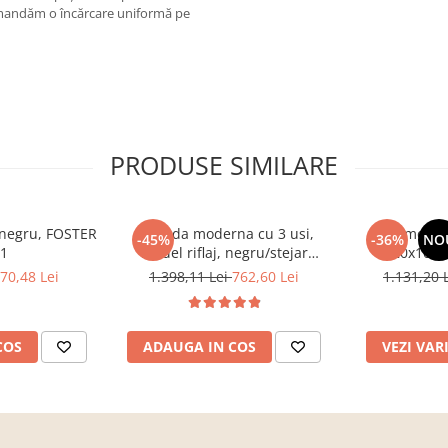
omandăm o încărcare uniformă pe
PRODUSE SIMILARE
, negru, FOSTER
Comoda moderna cu 3 usi,
Comoda c
-45%
-36%
NO
 1
model riflaj, negru/stejar
120x100x3
artisan, 120x88x44 cm, Bortis
sonoma/alb, p
70,48 Lei
1.398,11 Lei
762,60 Lei
1.131,20 
impex
dormitor, bir
COS
ADAUGA IN COS
VEZI VAR