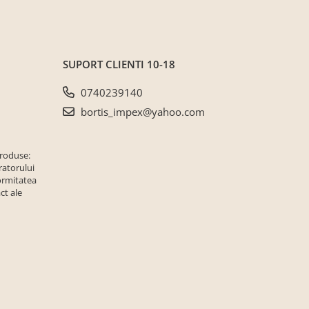
SUPORT CLIENTI
10-18
0740239140
bortis_impex@yahoo.com
produse:
ratorului
ormitatea
ct ale