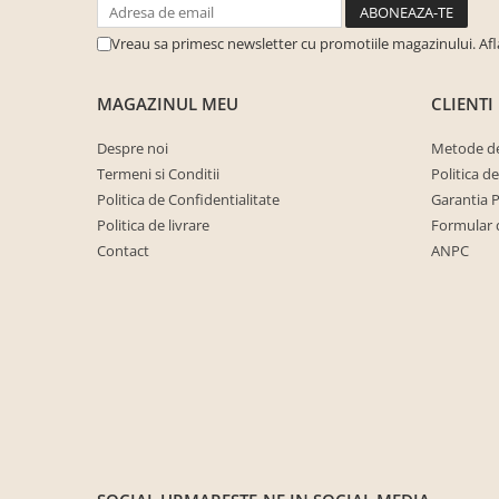
cuiere/mobila hol Rai casmir
Vreau sa primesc newsletter cu promotiile magazinului. Af
Pantofare Hol
Set mobilier Hol modern cu
MAGAZINUL MEU
CLIENTI
panouri tapitate
Seturi hol cuiere
Despre noi
Metode de
Mobilier Birou
Termeni si Conditii
Politica d
Politica de Confidentialitate
Garantia 
Fotolii
Politica de livrare
Formular 
Birouri
Contact
ANPC
Birouri pe colt
Canapele birou
Dulapuri birou/bibliorafturi
Mese birou
rafturi/etajere carti
Scaune Birou
Scaune conferinta-vizitator