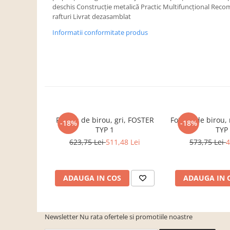
Dulapuri haine si Sifoniere
deschis Construcţie metalică Practic Multifuncţional Rec
rafturi Livrat dezasamblat
Masute de toaleta
Informatii conformitate produs
Noptiere dormitor
Paturi cu saltea inclusa(pachet
promo)
Paturi de 1 persoana
Paturi lemn & pal
Paturi metalice
Fotoliu de birou, gri, FOSTER
Fotoliu de birou
Paturi tapitate
-18%
-18%
TYP 1
TYP
Saltele
623,75 Lei
511,48 Lei
573,75 Lei
4
Seturi dormitoare complete
Suporturi saltea/Somiere/Gratii
ADAUGA IN COS
ADAUGA IN 
pentru pat
Mobilier Hol/Cuiere
Banci pentru asteptare
Newsletter
Nu rata ofertele si promotiile noastre
Colectia casmir -seturi