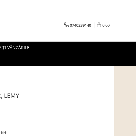
0740239140
0,00
-ȚI VÂNZĂRILE
c, LEMY
oare