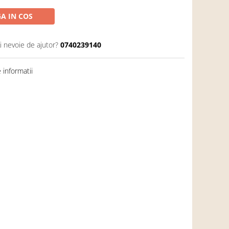
A IN COS
i nevoie de ajutor?
0740239140
informatii