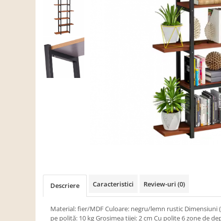
Scaune living/dining
Set mobilier Living
Seturi masa +scaune dining
Tabureti
Bucatarie
Suporturi si tavi
Chiuvete bucatarie
Mese bucatarie /dining
Mobilier/seturi de bucatarie
Scaune bucatarie
Scaune din lemn
Dormitor
Caracteristici
Review-uri
(0)
Descriere
Comode
Comode lux-ultramoderne
Material: fier/MDF Culoare: negru/lemn rustic Dimensiuni
pe poliţă: 10 kg Grosimea tijei: 2 cm Cu poliţe 6 zone de d