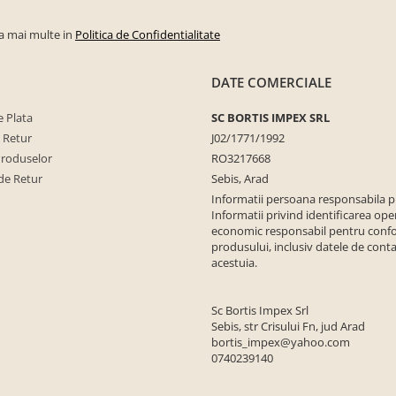
la mai multe in
Politica de Confidentialitate
DATE COMERCIALE
 Plata
SC BORTIS IMPEX SRL
e Retur
J02/1771/1992
Produselor
RO3217668
de Retur
Sebis, Arad
Informatii persoana responsabila 
Informatii privind identificarea ope
economic responsabil pentru conf
produsului, inclusiv datele de conta
acestuia.
Sc Bortis Impex Srl
Sebis, str Crisului Fn, jud Arad
bortis_impex@yahoo.com
0740239140