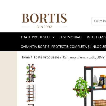
Toate Produsele
Living
Fotolii balansoar/relaxante
TOATE PRODUSELE
TESTIMONIALE
INFO TRAN
Canapele
Coltare/canapele in L
GARANȚIA BORTIS: PROTECȚIE COMPLETĂ ȘI ÎNLOCUIR
Comode
Home /
Toate Produsele /
Raft, negru/lemn rustic, LEMY
Comode lux-ultramoderne
Comode stil clasic/rustic
Fotolii
Fotolii extensibile
Masute de cafea
Mese sufragerie/dining
Rafturi/ etajere carti