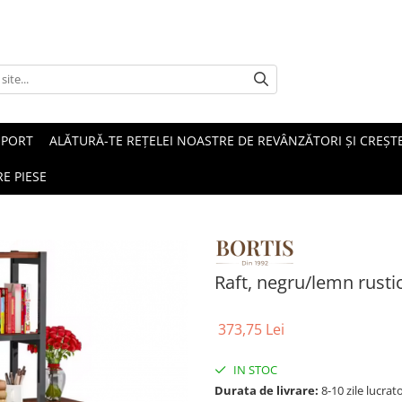
SPORT
ALĂTURĂ-TE REȚELEI NOASTRE DE REVÂNZĂTORI ȘI CREȘTE
E PIESE
Raft, negru/lemn rusti
373,75 Lei
IN STOC
Durata de livrare:
8-10 zile lucrat