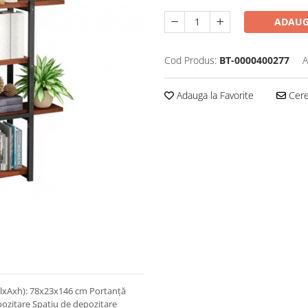
ADAUG
Cod Produs:
BT-0000400277
A
Adauga la Favorite
Cere 
 (lxAxh): 78x23x146 cm Portanţă
epozitare Spaţiu de depozitare