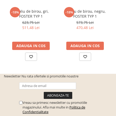
Fotoliu de birou, gri,
Fotoliu de birou, negru,
-18%
-18%
FOSTER TYP 1
FOSTER TYP 1
623,75 Lei
573,75 Lei
511,48 Lei
470,48 Lei
ADAUGA IN COS
ADAUGA IN COS
Newsletter
Nu rata ofertele si promotiile noastre
Vreau sa primesc newsletter cu promotiile
magazinului. Afla mai multe in
Politica de
Confidentialitate