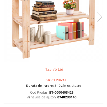
Seturi dormitoare complete
Set mobilier Living
Suporturi saltea/Somiere/Gratii
Seturi masa +scaune dining
pentru pat
Tabureti
123,75 Lei
STOC EPUIZAT
Durata de livrare:
8-10 zile lucratoare
Cod Produs:
BT-0000403425
Ai nevoie de ajutor?
0740239140