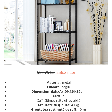
Seturi dormitoare complete
Set mobilier Living
Suporturi saltea/Somiere/Gratii
Seturi masa +scaune dining
pentru pat
Tabureti
568,75 Lei
256,25 Lei
Material:
metal
Culoare:
negru
Dimensiuni (lxhxA):
56x120x35 cm
4 rafturi
Cu înălţimea raftului reglabilă
Greutate susţinută:
40 kg
Greutatea susţinută de raft:
10 kg