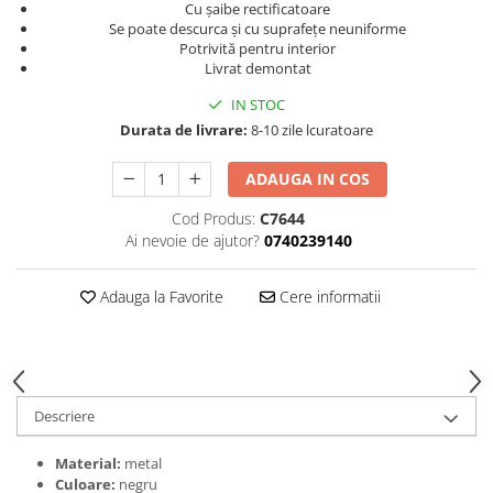
Cu şaibe rectificatoare
Se poate descurca şi cu suprafeţe neuniforme
Potrivită pentru interior
Livrat demontat
IN STOC
Durata de livrare:
8-10 zile lcuratoare
ADAUGA IN COS
Cod Produs:
C7644
Ai nevoie de ajutor?
0740239140
Adauga la Favorite
Cere informatii
Descriere
Material:
metal
Culoare:
negru