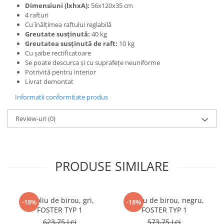
Dimensiuni (lxhxA):
56x120x35 cm
4 rafturi
Cu înălţimea raftului reglabilă
Greutate susţinută:
40 kg
Greutatea susţinută de raft:
10 kg
Cu şaibe rectificatoare
Se poate descurca şi cu suprafeţe neuniforme
Potrivită pentru interior
Livrat demontat
Informatii conformitate produs
Review-uri
(0)
PRODUSE SIMILARE
Fotoliu de birou, gri,
Fotoliu de birou, negru,
-18%
-18%
FOSTER TYP 1
FOSTER TYP 1
623,75 Lei
573,75 Lei