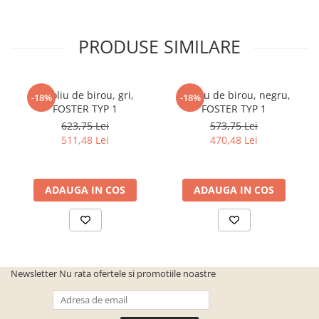
PRODUSE SIMILARE
Fotoliu de birou, gri,
Fotoliu de birou, negru,
-18%
-18%
FOSTER TYP 1
FOSTER TYP 1
623,75 Lei
573,75 Lei
511,48 Lei
470,48 Lei
ADAUGA IN COS
ADAUGA IN COS
Newsletter
Nu rata ofertele si promotiile noastre