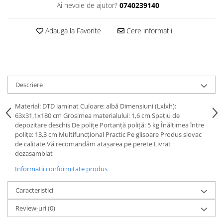
Ai nevoie de ajutor?
0740239140
Adauga la Favorite
Cere informatii
Descriere
Material: DTD laminat Culoare: albă Dimensiuni (Lxlxh):
63x31,1x180 cm Grosimea materialului: 1,6 cm Spaţiu de
depozitare deschis De poliţe Portanţă poliţă: 5 kg Înălţimea între
poliţe: 13,3 cm Multifuncţional Practic Pe glisoare Produs slovac
de calitate Vă recomandăm ataşarea pe perete Livrat
dezasamblat
Informatii conformitate produs
Caracteristici
Review-uri
(0)