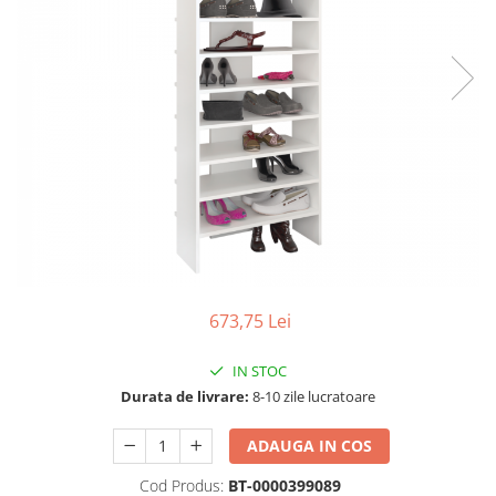
Seturi dormitoare complete
Set mobilier Living
Suporturi saltea/Somiere/Gratii
Seturi masa +scaune dining
pentru pat
Tabureti
673,75 Lei
IN STOC
Durata de livrare:
8-10 zile lucratoare
ADAUGA IN COS
Cod Produs:
BT-0000399089