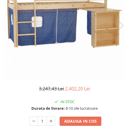
Seturi dormitoare complete
Set mobilier Living
Suporturi saltea/Somiere/Gratii
Seturi masa +scaune dining
pentru pat
Tabureti
3.247,43 Lei
2.402,20 Lei
IN STOC
Durata de livrare:
8-10 zile lucratoare
ADAUGA IN COS