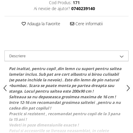
Cod Produs:
171
Ai nevoie de ajutor?
0740239140
Adauga la Favorite
Cere informatii
Descriere
Pat inaltat, pentru copil ,din lemn cu suport pentru saltea
lamelar inclus. Sub pat are cort albastru si birou culisabil
(se poate inchide la nevoie) . Este din lemn de pin natural
+bumbac. Scara se poate monta pe partea dreapta sau
stanga. Locul pentru saltea este 200x90 cm !
Salteaua sa nu depaseasca grosimea maxima de 16 cm !
Intre 12-16 cm recomandat grosimea saltelei ,pentru a nu
cadea din pat copilul !
Practic si rezistent , recomandat pentru copii de la 3 pana
la 15 ani !
Vedeti in poze dimensiunile exacte !
Patul si accesoriile se livreaza neasamblat, in colete