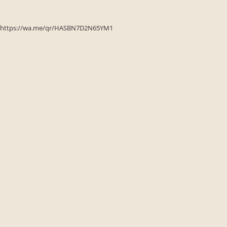
Seturi de gradina
Sezlonguri
https://wa.me/qr/HASBN7D2N65YM1
Sezlonguri de gradina si terasa
Electrocasnice incorporabile
,Chiuvete si baterii
Baterii bucatarie
Chiuvete bucatarie
Cuptoare cu microunde
incorporabile
Cuptoare incorporabile
Hote
Masini de spalat vase
Oale sub presiune
Plite incorporabile
Prajitoare paine
Storcatoare