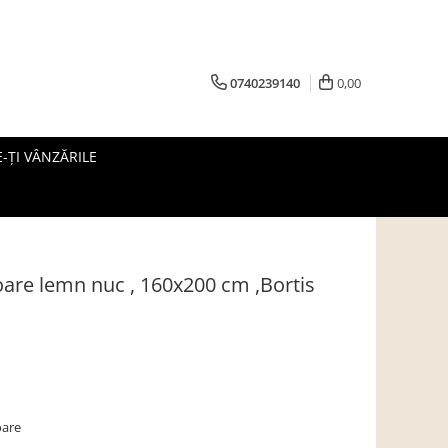
0740239140
0,00
-ȚI VÂNZĂRILE
oare lemn nuc , 160x200 cm ,Bortis
oare