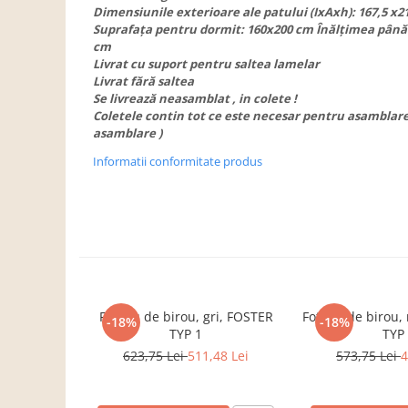
Dulapuri haine si Sifoniere
Dimensiunile exterioare ale patului (IxAxh): 167,5 x2
Suprafaţa pentru dormit: 160x200 cm Înălţimea până l
Masute de toaleta
cm
Noptiere dormitor
Livrat cu suport pentru saltea lamelar
Livrat fără saltea
Paturi cu saltea inclusa(pachet
Se livrează neasamblat , in colete !
promo)
Coletele contin tot ce este necesar pentru asamblare 
asamblare )
Paturi de 1 persoana
Informatii conformitate produs
Paturi lemn & pal
Paturi metalice
Paturi tapitate
Saltele
Seturi dormitoare complete
Suporturi saltea/Somiere/Gratii
Fotoliu de birou, gri, FOSTER
Fotoliu de birou
pentru pat
-18%
-18%
TYP 1
TYP
Mobilier Hol/Cuiere
623,75 Lei
511,48 Lei
573,75 Lei
4
Banci pentru asteptare
Colectia casmir -seturi