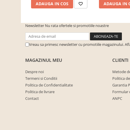
ADAUGA IN COS
ADAUGA IN 
cuiere/mobila hol Rai casmir
Pantofare Hol
Set mobilier Hol modern cu
Newsletter
Nu rata ofertele si promotiile noastre
panouri tapitate
Seturi hol cuiere
Vreau sa primesc newsletter cu promotiile magazinului. Af
Mobilier Birou
Fotolii
MAGAZINUL MEU
CLIENTI
Birouri
Birouri pe colt
Despre noi
Metode de
Termeni si Conditii
Politica d
Canapele birou
Politica de Confidentialitate
Garantia 
Dulapuri birou/bibliorafturi
Politica de livrare
Formular 
Mese birou
Contact
ANPC
rafturi/etajere carti
Scaune Birou
Scaune conferinta-vizitator