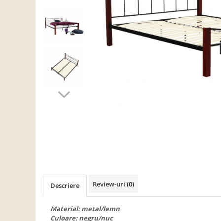
Scaune living/dining
Set mobilier Living
Seturi masa +scaune dining
Tabureti
Bucatarie
Suporturi si tavi
Chiuvete bucatarie
Mese bucatarie /dining
Mobilier/seturi de bucatarie
Scaune bucatarie
Scaune din lemn
Dormitor
Review-uri
(0)
Descriere
Comode
Comode lux-ultramoderne
Material: metal/lemn
Culoare: negru/nuc