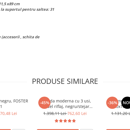
11,5 x89 cm
a suportul pentru saltea: 31
(accesorii , schita de
PRODUSE SIMILARE
, negru, FOSTER
Comoda moderna cu 3 usi,
Comoda c
-45%
-36%
NO
 1
model riflaj, negru/stejar
120x100x3
artisan, 120x88x44 cm, Bortis
sonoma/alb, p
70,48 Lei
1.398,11 Lei
762,60 Lei
1.131,20 
impex
dormitor, bir