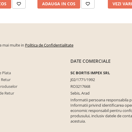
COS
ADAUGA IN COS
VEZI VAR
la mai multe in
Politica de Confidentialitate
DATE COMERCIALE
 Plata
SC BORTIS IMPEX SRL
e Retur
J02/1771/1992
Produselor
RO3217668
de Retur
Sebis, Arad
Informatii persoana responsabila 
Informatii privind identificarea ope
economic responsabil pentru conf
produsului, inclusiv datele de conta
acestuia.