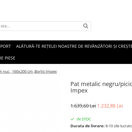
SPORT
ALĂTURĂ-TE REȚELEI NOASTRE DE REVÂNZĂTORI ȘI CREȘTE
E PIESE
n nuc , 160x200 cm ,Bortis Impex
Pat metalic negru/pici
Impex
1.639,60 Lei
1.232,88 Lei
IN STOC
Durata de livrare:
8-10 zile lucrat