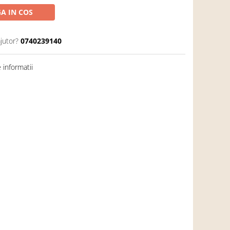
A IN COS
jutor?
0740239140
informatii