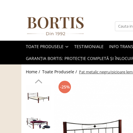
Toate Produsele
Living
Fotolii balansoar/relaxante
TOATE PRODUSELE
TESTIMONIALE
INFO TRAN
Canapele
Coltare/canapele in L
GARANȚIA BORTIS: PROTECȚIE COMPLETĂ ȘI ÎNLOCUIR
Comode
Home /
Toate Produsele /
Pat metalic negru/picioare lem
Comode lux-ultramoderne
Comode stil clasic/rustic
-25%
Fotolii
Fotolii extensibile
Masute de cafea
Mese sufragerie/dining
Rafturi/ etajere carti