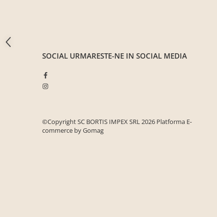
Seturi mobilier birou complet
Camera copiilor
Birouri camera copilului
Canapele copii
SOCIAL
URMARESTE-NE IN SOCIAL MEDIA
Fotolii
Paturi pentru copii
Paturi supraetajate
Covoare
©Copyright SC BORTIS IMPEX SRL 2026
Platforma E-
COVOARE CLASICE
commerce by Gomag
COVOARE PUFOASE(SHAGGY)FIR
LUNG
Mobilier Gradina
Banci gradina si terasa
Mese gradina
Scaune de gradina