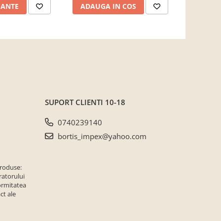
IANTE
ADAUGA IN COS
ADAUG
SUPORT CLIENTI
10-18
0740239140
bortis_impex@yahoo.com
produse:
ratorului
ormitatea
ct ale