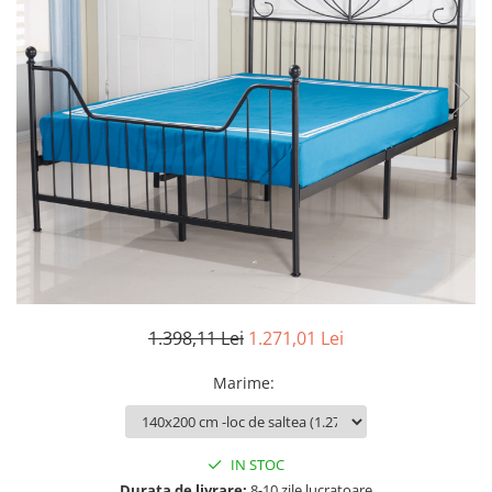
Seturi dormitoare complete
Set mobilier Living
Suporturi saltea/Somiere/Gratii
Seturi masa +scaune dining
pentru pat
Tabureti
1.398,11 Lei
1.271,01 Lei
Marime
:
IN STOC
Durata de livrare:
8-10 zile lucratoare