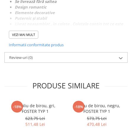
Se livrează fără saltea
Design romantic
Elemente decorative
Puternic şi stabil
Livrat neasamblat , in colete . Coletele contin tot ce este
necesar pentru asamblare . Usor de asamblat !
VEZI MAI MULT
Informatii conformitate produs
Review-uri
(0)
PRODUSE SIMILARE
Fotoliu de birou, gri,
Fotoliu de birou, negru,
-18%
-18%
FOSTER TYP 1
FOSTER TYP 1
623,75 Lei
573,75 Lei
511,48 Lei
470,48 Lei