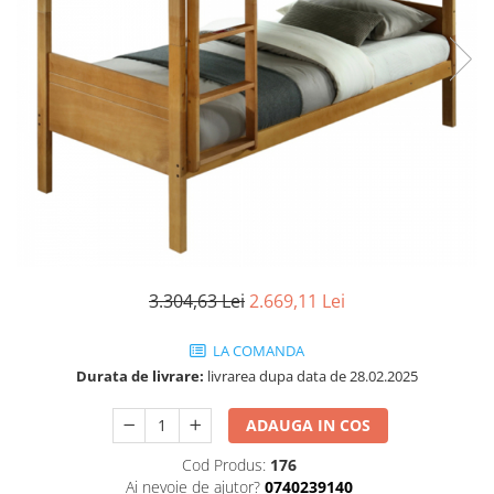
Seturi dormitoare complete
Set mobilier Living
Suporturi saltea/Somiere/Gratii
Seturi masa +scaune dining
pentru pat
Tabureti
3.304,63 Lei
2.669,11 Lei
LA COMANDA
Durata de livrare:
livrarea dupa data de 28.02.2025
ADAUGA IN COS
Cod Produs:
176
Ai nevoie de ajutor?
0740239140