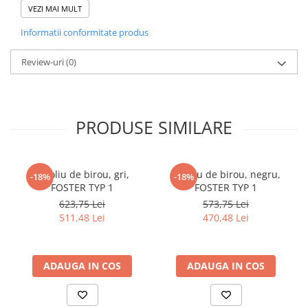
VEZI MAI MULT
Pentru
Baieti Fete
Informatii conformitate produs
Varsta
3 - 7 ani 9 - 10 ani 12 - 13 ani 14 - 15 ani
Copii 3 - 15 ani
Review-uri
(0)
Material
Lemn Lemn masiv MDF lacuit
Esenta lemn
Stejar
PRODUSE SIMILARE
Stare asamblare
Neasamblat
Greutate maxima
80 Kg 100 Kg
suportata
Fotoliu de birou, gri,
Fotoliu de birou, negru,
-18%
-18%
Caracteristici cheie
Asamblare usoara Se livreaza
FOSTER TYP 1
FOSTER TYP 1
demontat Copii
623,75 Lei
573,75 Lei
511,48 Lei
470,48 Lei
Culoare
Stejar
DIMENSIUNI
ADAUGA IN COS
ADAUGA IN COS
Lungime
207 cm
Latime
95.7 cm