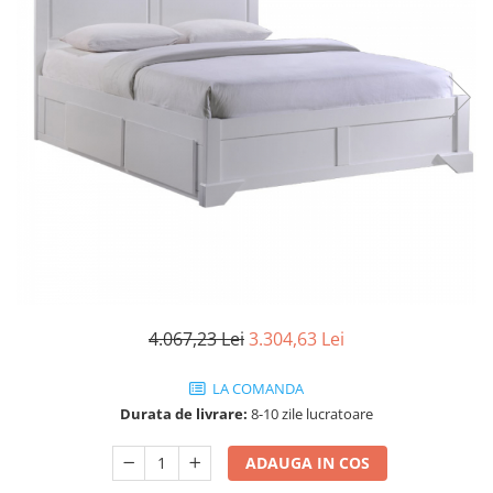
Seturi dormitoare complete
Set mobilier Living
Suporturi saltea/Somiere/Gratii
Seturi masa +scaune dining
pentru pat
Tabureti
4.067,23 Lei
3.304,63 Lei
LA COMANDA
Durata de livrare:
8-10 zile lucratoare
ADAUGA IN COS