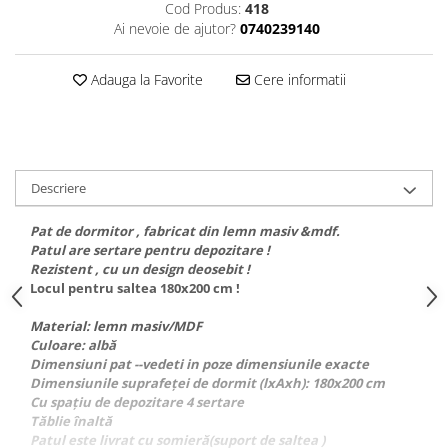
Cod Produs:
418
Ai nevoie de ajutor?
0740239140
Adauga la Favorite
Cere informatii
Descriere
Pat de dormitor , fabricat din lemn masiv &mdf.
Patul are sertare pentru depozitare !
Rezistent , cu un design deosebit !
Locul pentru saltea 180x200 cm !
Material: lemn masiv/MDF
Culoare: albă
Dimensiuni pat --vedeti in poze dimensiunile exacte
Dimensiunile suprafeţei de dormit (lxAxh): 180x200 cm
Cu spaţiu de depozitare 4 sertare
Tăblie înaltă
Patul este livrat cu somieră(suport de saltea )