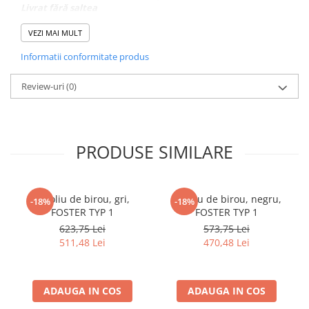
Livrat fără saltea
Posibilitatea de a cumpăra saltea din oferta noastră
Livrat dezasamblat
VEZI MAI MULT
Informatii conformitate produs
Review-uri
(0)
PRODUSE SIMILARE
Fotoliu de birou, gri,
Fotoliu de birou, negru,
-18%
-18%
FOSTER TYP 1
FOSTER TYP 1
623,75 Lei
573,75 Lei
511,48 Lei
470,48 Lei
ADAUGA IN COS
ADAUGA IN COS