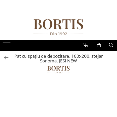
Toate Produsele
Living
Fotolii balansoar/relaxante
Canapele
Coltare/canapele in L
Pat cu spaţiu de depozitare, 160x200, stejar
Comode
Sonoma, JESI NEW
Comode lux-ultramoderne
Comode stil clasic/rustic
Fotolii
Fotolii extensibile
Masute de cafea
Mese sufragerie/dining
Rafturi/ etajere carti