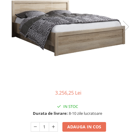
Scaune living/dining
Set mobilier Living
Seturi masa +scaune dining
Tabureti
Bucatarie
Suporturi si tavi
Chiuvete bucatarie
Mese bucatarie /dining
Mobilier/seturi de bucatarie
Scaune bucatarie
3.256,25 Lei
Scaune din lemn
IN STOC
Dormitor
Durata de livrare:
8-10 zile lucratoare
Comode
Comode lux-ultramoderne
ADAUGA IN COS