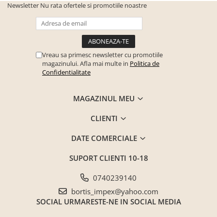
Newsletter
Nu rata ofertele si promotiile noastre
Seturi mobilier birou complet
Camera copiilor
Birouri camera copilului
Canapele copii
Vreau sa primesc newsletter cu promotiile
magazinului. Afla mai multe in
Politica de
Fotolii
Confidentialitate
Paturi pentru copii
Paturi supraetajate
MAGAZINUL MEU
Covoare
CLIENTI
COVOARE CLASICE
COVOARE PUFOASE(SHAGGY)FIR
DATE COMERCIALE
LUNG
SUPORT CLIENTI
10-18
Mobilier Gradina
Banci gradina si terasa
0740239140
Mese gradina
bortis_impex@yahoo.com
SOCIAL
URMARESTE-NE IN SOCIAL MEDIA
Scaune de gradina