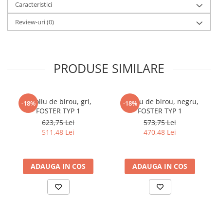
Caracteristici
cuiere/mobila hol Rai casmir
Pantofare Hol
Review-uri
(0)
Set mobilier Hol modern cu
panouri tapitate
Seturi hol cuiere
PRODUSE SIMILARE
Mobilier Birou
Fotolii
Fotoliu de birou, gri,
Fotoliu de birou, negru,
-18%
-18%
Birouri
FOSTER TYP 1
FOSTER TYP 1
Birouri pe colt
623,75 Lei
573,75 Lei
511,48 Lei
470,48 Lei
Canapele birou
Dulapuri birou/bibliorafturi
Mese birou
ADAUGA IN COS
ADAUGA IN COS
rafturi/etajere carti
Scaune Birou
Scaune conferinta-vizitator