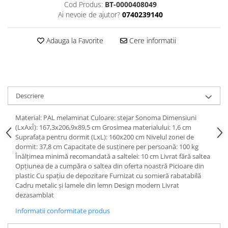
Dulapuri haine si Sifoniere
Cod Produs:
BT-0000408049
Ai nevoie de ajutor?
0740239140
Masute de toaleta
Noptiere dormitor
Adauga la Favorite
Cere informatii
Paturi cu saltea inclusa(pachet
promo)
Paturi de 1 persoana
Paturi lemn & pal
Descriere
Paturi metalice
Material: PAL melaminat Culoare: stejar Sonoma Dimensiuni
Paturi tapitate
(LxAxÎ): 167,3x206,9x89,5 cm Grosimea materialului: 1,6 cm
Suprafaţa pentru dormit (LxL): 160x200 cm Nivelul zonei de
Saltele
dormit: 37,8 cm Capacitate de susţinere per persoană: 100 kg
Seturi dormitoare complete
Înălţimea minimă recomandată a saltelei: 10 cm Livrat fără saltea
Opţiunea de a cumpăra o saltea din oferta noastră Picioare din
Suporturi saltea/Somiere/Gratii
plastic Cu spaţiu de depozitare Furnizat cu somieră rabatabilă
pentru pat
Cadru metalic şi lamele din lemn Design modern Livrat
dezasamblat
Mobilier Hol/Cuiere
Banci pentru asteptare
Informatii conformitate produs
Colectia casmir -seturi