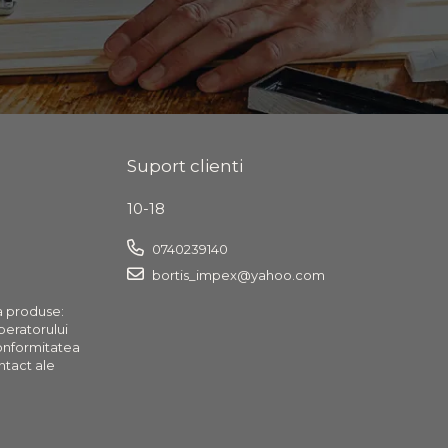
Suport clienti
10-18
0740239140
bortis_impex@yahoo.com
a produse:
operatorului
onformitatea
ntact ale