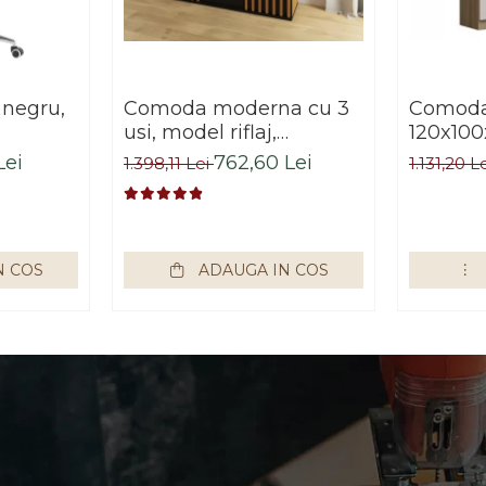
 negru,
Comoda moderna cu 3
Comoda 
usi, model riflaj,
120x100
negru/stejar artisan,
sonoma/
Lei
762,60 Lei
1.398,11 Lei
1.131,20 L
120x88x44 cm, Bortis
living, 
impex
Bortis 
N COS
ADAUGA IN COS