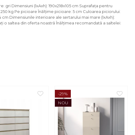
re: gri Dimensiuni (lxAxh): 190x218x105 cm Suprafaţa pentru
 250 kg Pe picioare Înălţime picioare: 5 cm Culoarea piciorului:
4 cm Dimensiunile interioare ale sertarului mai mare (lxAxh):
ţi o saltea din oferta noastră Înălţimea recomandată a saltelei:
-29%
NOU