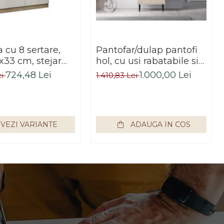
cu 8 sertare,
Pantofar/dulap pantofi
x33 cm, stejar
hol, cu usi rabatabile si
alb, pentru hol,
sertar,bej crem casmir,
724,48 Lei
1.000,00 Lei
ei
1.410,83 Lei
dormitor, birou,
pal+mdf casmir , 98x
Impex
55x34 cm, usa mdf cu
model riflaj, picioare
negre, butoni auriu,
VEZI VARIANTE
ADAUGA IN COS
Bortis