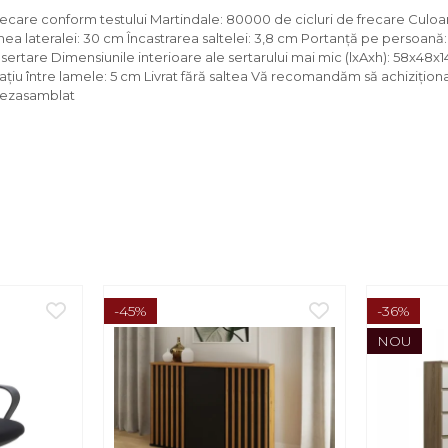
recare conform testului Martindale: 80000 de cicluri de frecare Culoa
mea lateralei: 30 cm Încastrarea saltelei: 3,8 cm Portanţă pe persoană:
ertare Dimensiunile interioare ale sertarului mai mic (lxAxh): 58x48x1
ţiu între lamele: 5 cm Livrat fără saltea Vă recomandăm să achiziţiona
 dezasamblat
-45%
-36%
NOU