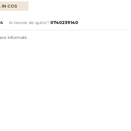
 IN COS
94
Ai nevoie de ajutor?
0740239140
re informatii