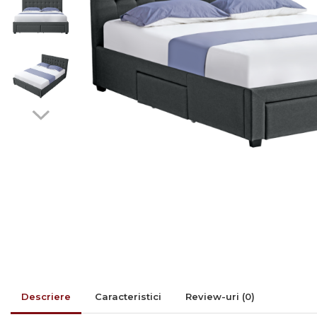
Rafturi/ etajere carti
Scaune living/dining
Set mobilier Living
Seturi masa +scaune
dining
Tabureti
Bucatarie
Suporturi si tavi
Chiuvete bucatarie
Mese bucatarie /dining
Mobilier/seturi de bucatarie
Scaune bucatarie
Scaune din lemn
Descriere
Caracteristici
Review-uri
(0)
Dormitor