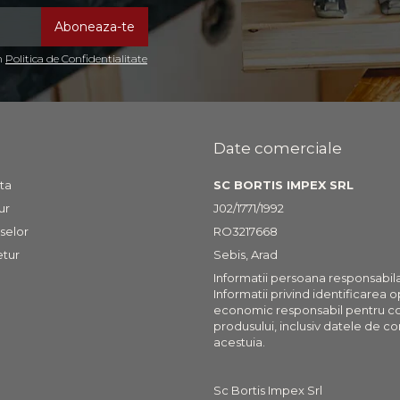
in
Politica de Confidentialitate
Date comerciale
ta
SC BORTIS IMPEX SRL
ur
J02/1771/1992
selor
RO3217668
etur
Sebis, Arad
Informatii persoana responsabil
Informatii privind identificarea 
economic responsabil pentru c
produsului, inclusiv datele de co
acestuia.
Sc Bortis Impex Srl