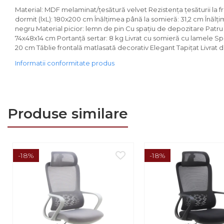
Comode
Material: MDF melaminat/ţesătură velvet Rezistenţa ţesăturii la f
Comode lux-ultramoderne
dormit (lxL): 180x200 cm Înălţimea până la somieră: 31,2 cm Înălţi
negru Material picior: lemn de pin Cu spaţiu de depozitare Patru s
Dulapuri haine si Sifoniere
74x48x14 cm Portanţă sertar: 8 kg Livrat cu somieră cu lamele Spa
20 cm Tăblie frontală matlasată decorativ Elegant Tapiţat Livrat
Masute de toaleta
Informatii conformitate produs
Noptiere dormitor
Paturi cu saltea
inclusa(pachet promo)
Produse similare
Paturi de 1 persoana
Paturi lemn & pal
Paturi metalice
-18%
-18%
Paturi tapitate
Saltele
Seturi dormitoare
complete
Suporturi