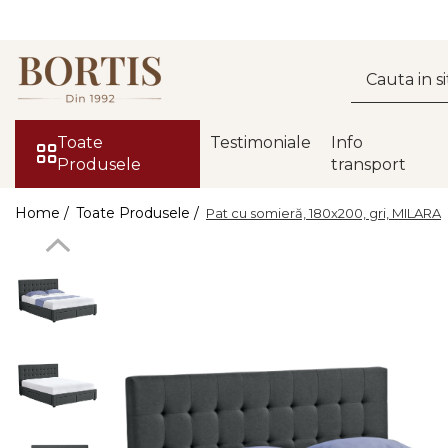
Toate Produsele
Living
Fotolii balansoar/relaxante
Toate
Testimoniale
Info
Produsele
transport
Canapele
Coltare/canapele in L
Home /
Toate Produsele /
Pat cu somieră, 180x200, gri, MILARA
Comode
Comode lux-ultramoderne
Comode stil clasic/rustic
Fotolii
Fotolii extensibile
Masute de cafea
Mese sufragerie/dining