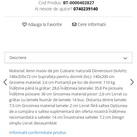
Cod Produs:
BT-0000402827
Ai nevoie de ajutor?
0740239140
Adauga la Favorite
Cere informatii
Descriere
Material: lemn masiv de pin Culoare: naturală Dimensiuni (lxAxh):
146x205x72 cm Suprafaţa pentru dormit (lxL): 140x200 cm
Grosime material: 2,6 cm Portanţă pe loc de dormit: 110 kg
Înălţime până la grătar: 28,6 Înălţimea lateralei: 35,8 Pe picioare.
Înălţime picioare: 36 cm Grosimea material picior: 2,6 cm Livrat cu
grătar cu lamele Număr de lamele: 14 buc. Distanţa dintre lamele:
7,5 cm Grosimea material lamele: 2 cm Livrat fără saltea Opţiunea
de a cumpăra o saltea suplimentară din oferta noastră Înălţimea
recomandată a saltelei: 14 cm Încastrarea saltelei: 7,2 cm Design
simplu Livrat dezasamblat
Informatii conformitate produs