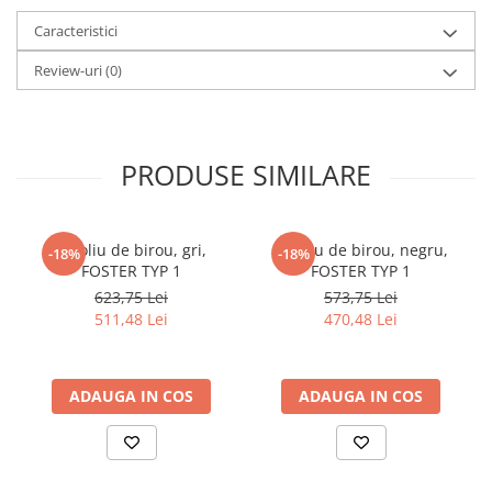
Caracteristici
Review-uri
(0)
PRODUSE SIMILARE
Fotoliu de birou, gri,
Fotoliu de birou, negru,
-18%
-18%
FOSTER TYP 1
FOSTER TYP 1
623,75 Lei
573,75 Lei
511,48 Lei
470,48 Lei
ADAUGA IN COS
ADAUGA IN COS