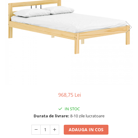
Seturi dormitoare complete
Set mobilier Living
Suporturi saltea/Somiere/Gratii
Seturi masa +scaune dining
pentru pat
Tabureti
968,75 Lei
IN STOC
Durata de livrare:
8-10 zile lucratoare
ADAUGA IN COS