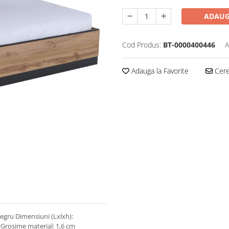
ADAUG
Cod Produs:
BT-0000400446
A
Adauga la Favorite
Cere 
egru Dimensiuni (Lxlxh):
Grosime material: 1,6 cm