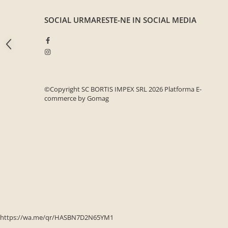
Seturi mobilier birou complet
SOCIAL
URMARESTE-NE IN SOCIAL MEDIA
Camera copiilor
Birouri camera copilului
Canapele copii
Fotolii
Paturi pentru copii
©Copyright SC BORTIS IMPEX SRL 2026
Platforma E-
commerce by Gomag
Paturi supraetajate
Covoare
COVOARE CLASICE
COVOARE PUFOASE(SHAGGY)FIR
LUNG
Mobilier Gradina
Banci gradina si terasa
Mese gradina
Scaune de gradina
https://wa.me/qr/HASBN7D2N65YM1