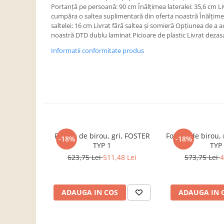
Dulapuri haine si Sifoniere
Portanţă pe persoană: 90 cm Înălţimea lateralei: 35,6 cm Li
cumpăra o saltea suplimentară din oferta noastră Înălţi
Masute de toaleta
saltelei: 16 cm Livrat fără saltea şi somieră Opţiunea de a 
Noptiere dormitor
noastră DTD dublu laminat Picioare de plastic Livrat deza
Paturi cu saltea inclusa(pachet
Informatii conformitate produs
promo)
Paturi de 1 persoana
Paturi lemn & pal
Paturi metalice
Paturi tapitate
Saltele
Fotoliu de birou, gri, FOSTER
Fotoliu de birou
-18%
-18%
TYP 1
TYP
Seturi dormitoare complete
623,75 Lei
511,48 Lei
573,75 Lei
4
Suporturi saltea/Somiere/Gratii
pentru pat
Mobilier Hol/Cuiere
ADAUGA IN COS
ADAUGA IN 
Banci pentru asteptare
Colectia casmir -seturi