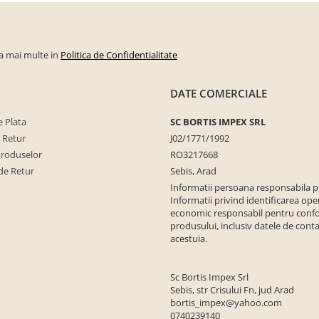
la mai multe in
Politica de Confidentialitate
DATE COMERCIALE
 Plata
SC BORTIS IMPEX SRL
e Retur
J02/1771/1992
Produselor
RO3217668
de Retur
Sebis, Arad
Informatii persoana responsabila 
Informatii privind identificarea ope
economic responsabil pentru conf
produsului, inclusiv datele de conta
acestuia.
Sc Bortis Impex Srl
Sebis, str Crisului Fn, jud Arad
bortis_impex@yahoo.com
0740239140