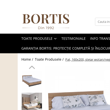
Toate Produsele
Living
Fotolii balansoar/relaxante
TOATE PRODUSELE
TESTIMONIALE
INFO TRAN
Canapele
Coltare/canapele in L
GARANȚIA BORTIS: PROTECȚIE COMPLETĂ ȘI ÎNLOCUIR
Comode
Home /
Toate Produsele /
Pat, 160x200, stejar wotan/n
Comode lux-ultramoderne
Comode stil clasic/rustic
Fotolii
Fotolii extensibile
Masute de cafea
Mese sufragerie/dining
Rafturi/ etajere carti