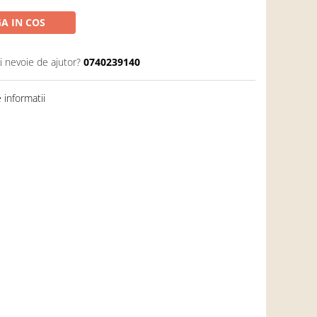
A IN COS
i nevoie de ajutor?
0740239140
informatii