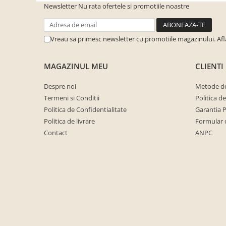
Newsletter
Nu rata ofertele si promotiile noastre
cuiere/mobila hol Rai casmir
Pantofare Hol
Set mobilier Hol modern cu
Vreau sa primesc newsletter cu promotiile magazinului. Af
panouri tapitate
Seturi hol cuiere
MAGAZINUL MEU
CLIENTI
Mobilier Birou
Despre noi
Metode de
Fotolii
Termeni si Conditii
Politica d
Birouri
Politica de Confidentialitate
Garantia 
Politica de livrare
Formular 
Birouri pe colt
Contact
ANPC
Canapele birou
Dulapuri birou/bibliorafturi
Mese birou
rafturi/etajere carti
Scaune Birou
Scaune conferinta-vizitator