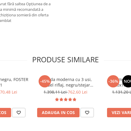
vrat fără saltea Opţiunea de a
mea minimă recomandată a
achiziţiona somieră din oferta
samblat
PRODUSE SIMILARE
, negru, FOSTER
Comoda moderna cu 3 usi,
Comoda c
-45%
-36%
NO
 1
model riflaj, negru/stejar
120x100x3
artisan, 120x88x44 cm, Bortis
sonoma/alb, p
70,48 Lei
1.398,11 Lei
762,60 Lei
1.131,20 
impex
dormitor, bir
COS
ADAUGA IN COS
VEZI VAR