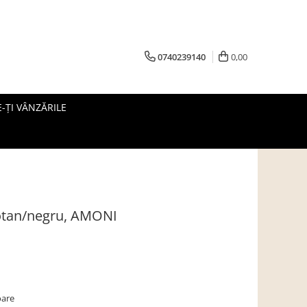
0740239140
0,00
-ȚI VÂNZĂRILE
wotan/negru, AMONI
oare