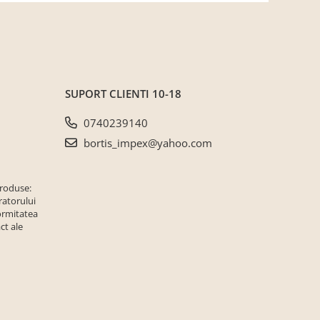
SUPORT CLIENTI
10-18
0740239140
bortis_impex@yahoo.com
produse:
ratorului
ormitatea
ct ale