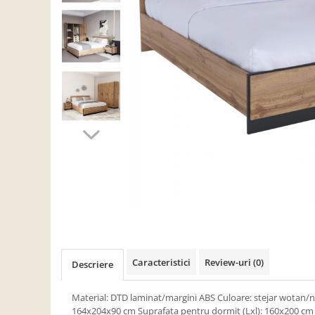
Scaune living/dining
Set mobilier Living
Seturi masa +scaune dining
Tabureti
Bucatarie
Suporturi si tavi
Chiuvete bucatarie
Mese bucatarie /dining
Mobilier/seturi de bucatarie
Scaune bucatarie
Scaune din lemn
Dormitor
Caracteristici
Review-uri
(0)
Descriere
Comode
Comode lux-ultramoderne
Material: DTD laminat/margini ABS Culoare: stejar wotan/n
164x204x90 cm Suprafaţa pentru dormit (Lxl): 160x200 cm 