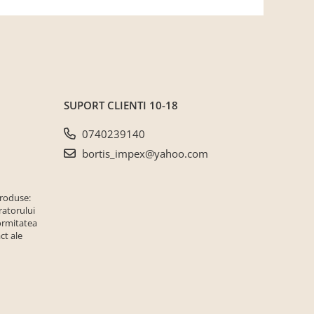
SUPORT CLIENTI
10-18
0740239140
bortis_impex@yahoo.com
produse:
ratorului
ormitatea
ct ale