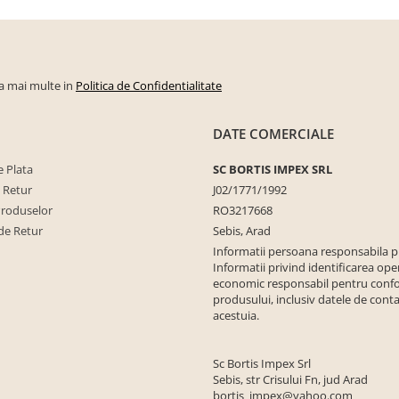
la mai multe in
Politica de Confidentialitate
DATE COMERCIALE
 Plata
SC BORTIS IMPEX SRL
e Retur
J02/1771/1992
Produselor
RO3217668
de Retur
Sebis, Arad
Informatii persoana responsabila 
Informatii privind identificarea ope
economic responsabil pentru conf
produsului, inclusiv datele de conta
acestuia.
Sc Bortis Impex Srl
Sebis, str Crisului Fn, jud Arad
bortis_impex@yahoo.com