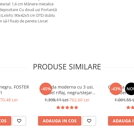
erial: 1,6 cm Mânere metalice
depozitare Cu două uşi Portanţă
ei (Lxlxh): 90x42x5 cm DTD dublu
ă-l fixaţi de perete Livrat
PRODUSE SIMILARE
, negru, FOSTER
Comoda moderna cu 3 usi,
Comoda cu 3 s
-45%
-43%
NO
 1
model riflaj, negru/stejar
moderna, 
artisan, 120x88x44 cm, Bortis
120x85x33 cm
70,48 Lei
1.398,11 Lei
762,60 Lei
1.001,55 
impex
pentru livin
Bort
COS
ADAUGA IN COS
ADAUGA I