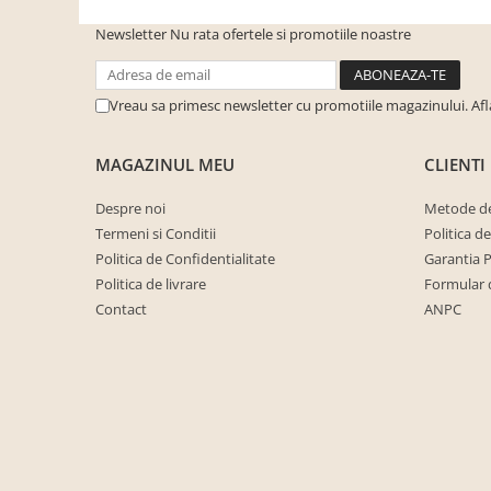
cuiere/mobila hol Rai casmir
Newsletter
Nu rata ofertele si promotiile noastre
Pantofare Hol
Set mobilier Hol modern cu
panouri tapitate
Vreau sa primesc newsletter cu promotiile magazinului. Af
Seturi hol cuiere
MAGAZINUL MEU
CLIENTI
Mobilier Birou
Fotolii
Despre noi
Metode de
Termeni si Conditii
Politica d
Birouri
Politica de Confidentialitate
Garantia 
Birouri pe colt
Politica de livrare
Formular 
Canapele birou
Contact
ANPC
Dulapuri birou/bibliorafturi
Mese birou
rafturi/etajere carti
Scaune Birou
Scaune conferinta-vizitator