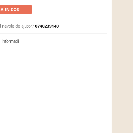
A IN COS
i nevoie de ajutor?
0740239140
informatii