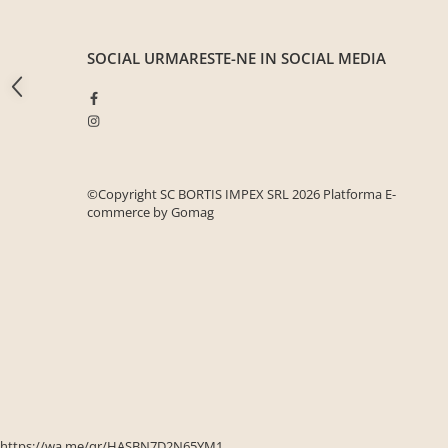
Seturi mobilier birou complet
Camera copiilor
SOCIAL
URMARESTE-NE IN SOCIAL MEDIA
Birouri camera copilului
Canapele copii
Fotolii
Paturi pentru copii
©Copyright SC BORTIS IMPEX SRL 2026
Platforma E-
Paturi supraetajate
commerce by Gomag
Covoare
COVOARE CLASICE
COVOARE PUFOASE(SHAGGY)FIR
LUNG
Mobilier Gradina
Banci gradina si terasa
Mese gradina
Scaune de gradina
https://wa.me/qr/HASBN7D2N65YM1