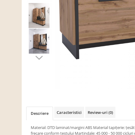
Scaune living/dining
Set mobilier Living
Seturi masa +scaune dining
Tabureti
Bucatarie
Suporturi si tavi
Chiuvete bucatarie
Mese bucatarie /dining
Mobilier/seturi de bucatarie
Scaune bucatarie
Scaune din lemn
Dormitor
Caracteristici
Review-uri
(0)
Descriere
Comode
Comode lux-ultramoderne
Material: DTD laminat/margini ABS Material tapiţerie: ţesă
frecare conform testului Martindale: 45 000 - 50 000 cicluri 