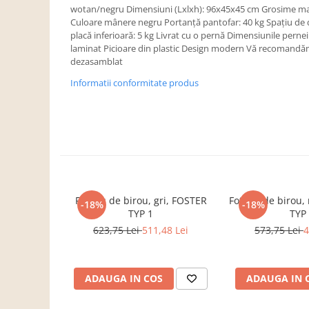
Dulapuri haine si Sifoniere
wotan/negru Dimensiuni (Lxlxh): 96x45x45 cm Grosime mat
Culoare mânere negru Portanţă pantofar: 40 kg Spaţiu de 
Masute de toaleta
placă inferioară: 5 kg Livrat cu o pernă Dimensiunile pern
Noptiere dormitor
laminat Picioare din plastic Design modern Vă recomandăm s
dezasamblat
Paturi cu saltea inclusa(pachet
promo)
Informatii conformitate produs
Paturi de 1 persoana
Paturi lemn & pal
Paturi metalice
Paturi tapitate
Saltele
Fotoliu de birou, gri, FOSTER
Fotoliu de birou
-18%
-18%
Seturi dormitoare complete
TYP 1
TYP
Suporturi saltea/Somiere/Gratii
623,75 Lei
511,48 Lei
573,75 Lei
4
pentru pat
Mobilier Hol/Cuiere
ADAUGA IN COS
ADAUGA IN 
Banci pentru asteptare
Colectia casmir -seturi