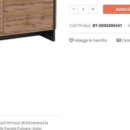
ADAUG
Cod Produs:
BT-0000400441
A
Adauga la Favorite
Cere 
tură Orinoco 96 Rezistenţă la
de frecare Culoare: stejar