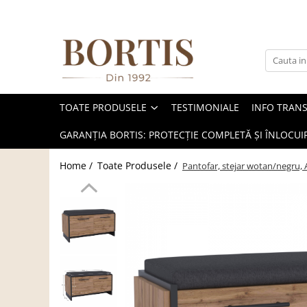
Toate Produsele
Living
Fotolii balansoar/relaxante
TOATE PRODUSELE
TESTIMONIALE
INFO TRAN
Canapele
Coltare/canapele in L
GARANȚIA BORTIS: PROTECȚIE COMPLETĂ ȘI ÎNLOCUIR
Comode
Home /
Toate Produsele /
Pantofar, stejar wotan/negru
Comode lux-ultramoderne
Comode stil clasic/rustic
Fotolii
Fotolii extensibile
Masute de cafea
Mese sufragerie/dining
Rafturi/ etajere carti