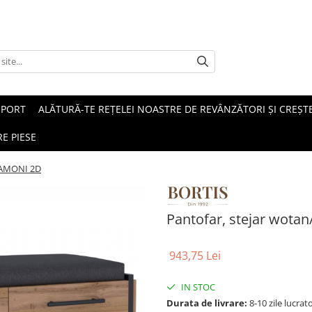
SPORT
ALĂTURĂ-TE REȚELEI NOASTRE DE REVÂNZĂTORI ȘI CREȘTE
E PIESE
, AMONI 2D
Pantofar, stejar wota
943,75 Lei
IN STOC
Durata de livrare:
8-10 zile lucrat