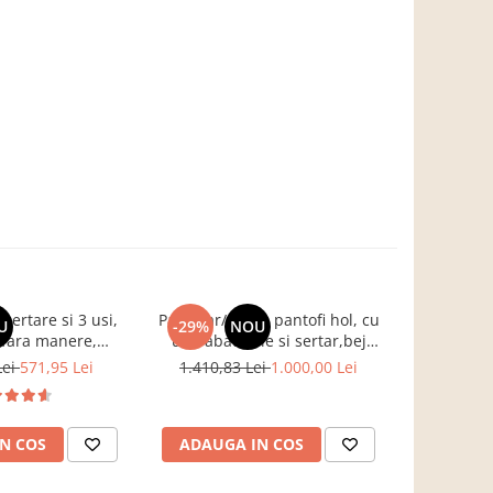
ertare si 3 usi,
Pantofar/dulap pantofi hol, cu
Birou pe col
U
-29%
NOU
-17%
fara manere,
usi rabatabile si sertar,bej
B
, stejar sonoma,
crem casmir, pal+mdf casmir ,
Lei
571,95 Lei
1.410,83 Lei
1.000,00 Lei
761,3
g, dormitor, hol,
98x 55x34 cm, usa mdf cu
is Impex
model riflaj, picioare negre,
butoni auriu, Bortis
N COS
ADAUGA IN COS
ADAUG