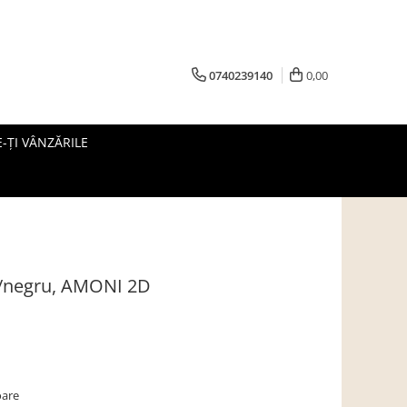
0740239140
0,00
-ȚI VÂNZĂRILE
n/negru, AMONI 2D
oare