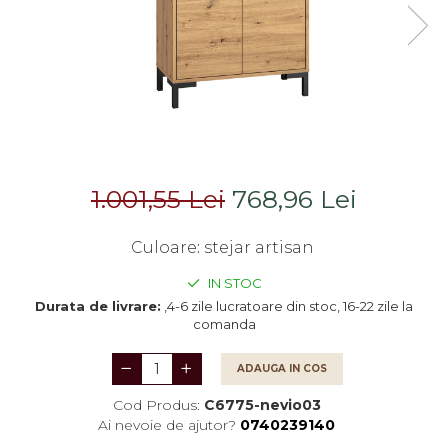
Saltele
Scaune living/dining
Seturi dormitoare
Set mobilier Living
complete
Seturi masa +scaune
Suporturi
dining
saltea/Somiere/Gratii
Tabureti
pentru pat
1.001,55 Lei
768,96 Lei
Culoare
:
stejar artisan
IN STOC
Durata de livrare:
,4-6 zile lucratoare din stoc, 16-22 zile la
comanda
ADAUGA IN COS
Cod Produs:
C6775-nevio03
Ai nevoie de ajutor?
0740239140