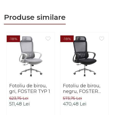
Produse similare
-18%
-18%
Fotoliu de birou,
Fotoliu de birou,
gri, FOSTER TYP 1
negru, FOSTER
TYP 1
623,75 Lei
573,75 Lei
511,48 Lei
470,48 Lei