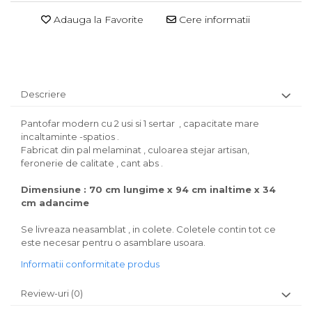
Adauga la Favorite
Cere informatii
Descriere
Pantofar modern cu 2 usi si 1 sertar , capacitate mare
incaltaminte -spatios .
Fabricat din pal melaminat , culoarea stejar artisan,
feronerie de calitate , cant abs .
Dimensiune : 70 cm lungime x 94 cm inaltime x 34
cm adancime
Se livreaza neasamblat , in colete. Coletele contin tot ce
este necesar pentru o asamblare usoara.
Informatii conformitate produs
Review-uri
(0)